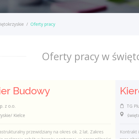
iętokrzyskie
/
Oferty pracy
Oferty pracy w święt
ier Budowy
. z o.o.
TG Plus
kie/ Kielce
świętokr
astrukturalny przewidziany na okres ok. 2 lat. Zakres
Kontrakt 