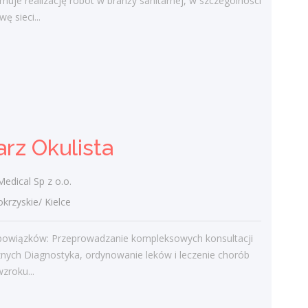
muje realizację robót w branży sanitarnej, w szczególności
ę sieci...
Lekarz Okulista
Jutro Medical Sp z o.o.
świętokrzyskie/ Kielce
Zakres obowiązków: Przeprowadzanie
kompleksowych konsultacji okulistycznych
rz Okulista
Diagnostyka, ordynowanie leków i leczenie
chorób narządu wzroku...
edical Sp z o.o.
dzisiaj
zyskie/ Kielce
Koordynator / Koordynatorka
bowiązków: Przeprowadzanie kompleksowych konsultacji
Usług Serwisowych i
znych Diagnostyka, ordynowanie leków i leczenie chorób
Zespołów Terenowych
zroku...
Klient portalu Praca.pl