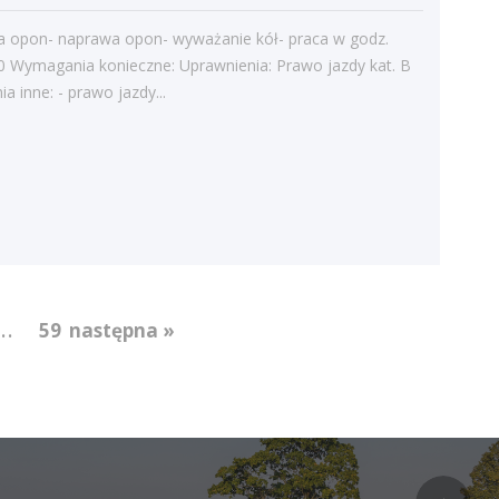
a opon- naprawa opon- wyważanie kół- praca w godz.
0 Wymagania konieczne: Uprawnienia: Prawo jazdy kat. B
 inne: - prawo jazdy...
...
59
następna »