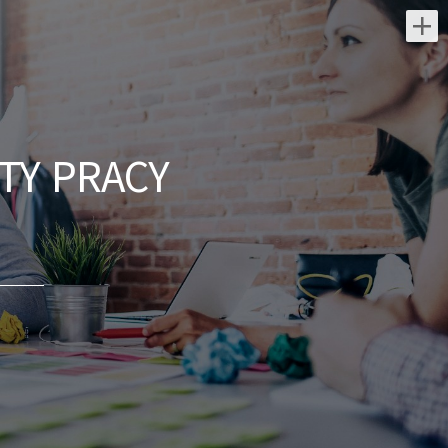
Najnowsze oferty pracy:
Inżynier Budowy
TG Plus Sp. z o.o.
TY PRACY
świętokrzyskie/ Kielce
Kontrakt infrastrukturalny przewidziany na
okres ok. 2 lat. Zakres prac obejmuje
realizację robót w branży sanitarnej, w
szczególności przebudowę sieci...
dzisiaj
Kierownik Robót Sanitarnych
TG Plus Sp. z o.o.
świętokrzyskie/ Kielce