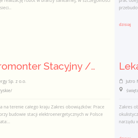
e realizację robót w branży sanitarnej, w szczególności
prac obej
eci...
przebudow
dzisiaj
Elektromonter Stacyjny / Elektromonterka Stacyjna (K/M)
Leka
rgy Sp. z o.o.
Jutro M
skie/
świętokr
a na terenie całego kraju Zakres obowiązków: Prace
Zakres o
zy budowie stacji elektroenergetycznych w Polsce
okulistyc
ta:...
narządu w