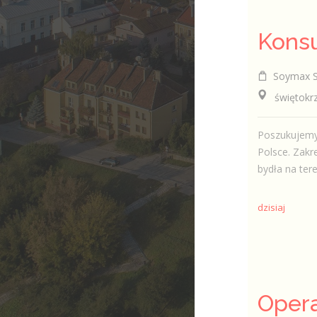
Soymax Sp
świętokrzy
Poszukujemy 
Polsce. Zak
bydła na ter
dzisiaj