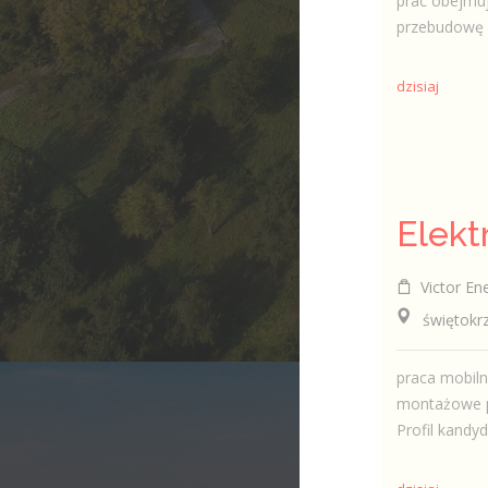
prac obejmuj
przebudowę si
dzisiaj
Victor Ene
świętokrzy
praca mobiln
montażowe pr
Profil kandyda