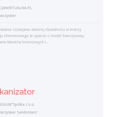
świętokrzyskim
JAWIRTUALNA.PL
Gość
-
Obcokrajowcy w
rzyskie/
świętokrzyskim
admin
-
Aktywizacja zawodowa osób
iałania: rozwijanie własnej działalności w branży
niepełnosprawnych w świętokrzyskim
gu internetowego w oparciu o model franczyzowy;
nie klientów biznesowych i...
czytelnik
-
Aktywizacja zawodowa osób
niepełnosprawnych w świętokrzyskim
admin
-
Zawody nadwyżkowe w
województwie świętokrzyskim
Kategorie
kanizator
Bieżące informacje
SGUM"Spółka z o.o.
Struktura zatrudnienia
rzyskie/ Sandomierz