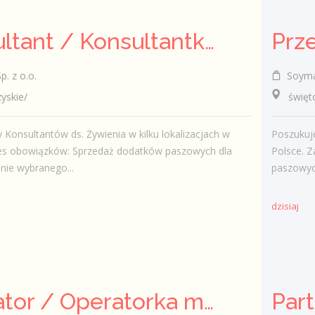
Konsultant / Konsultantka ds. żywienia
. z o.o.
Soymax
skie/
świętok
Konsultantów ds. Żywienia w kilku lokalizacjach w
Poszukuje
res obowiązków: Sprzedaż dodatków paszowych dla
Polsce. 
enie wybranego...
paszowych
dzisiaj
Operator / Operatorka maszyn CNC (K/M)