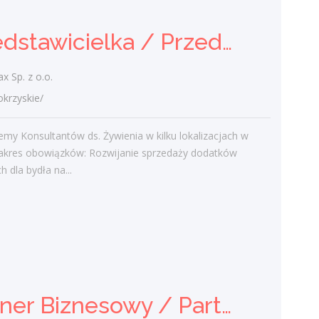
z tym radzą sobie starsi pracownicy?
2 lutego 2021
Przedstawicielka / Przedstawiciel Handlowy ds. Żywienia Zwierząt
Jak zmienić pracę fizyczną na biurową?
3 stycznia 2021
 Sp. z o.o.
W województwie świętokrzyskim
rzyskie/
brakuje wykwalifikowanych murarzy
12 grudnia 2020
my Konsultantów ds. Żywienia w kilku lokalizacjach w
Dobry lider, czyli jaki?
Zakres obowiązków: Rozwijanie sprzedaży dodatków
10 listopada 2020
 dla bydła na...
Mobilny, elastyczny i nastawiony na
rozwój – czy to ideał pracownika?
19 października 2020
Najnowsze komentarze
Partner Biznesowy / Partnerka Biznesowa – agencja marketingu online
admin
-
Obcokrajowcy w