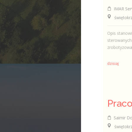
IMAR Serv
świętokrzy
Opis stanowi
sterowanych
zrobotyzowa
dzisiaj
Saimir D
świętokrzy