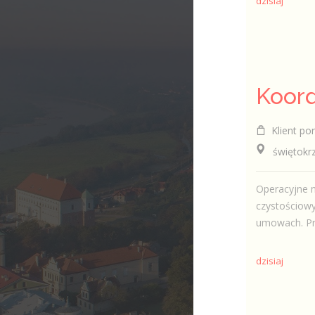
dzisiaj
Klient por
świętokrzys
Operacyjne n
czystościow
umowach. Prz
dzisiaj