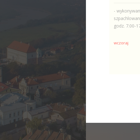
- wykonywani
szpachlowani
godz. 7.00-17
wczoraj