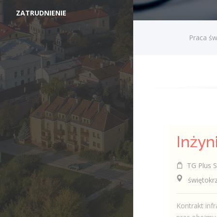
ZATRUDNIENIE
Praca św
Inżyn
TG Plus Sp
świętokrzys
Kontrakt infr