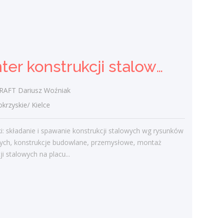
świętokrzyskie/ Kielce
Operacyjne nadzorowanie i organizacja
realizacji usług czystościowych u
kontrahentów w regionie według zapisów
w umowach. Przeprowadzanie
Monter konstrukcji stalowych - ślusarz (K/M/I)
regularnych...
dzisiaj
AFT Dariusz Woźniak
zyskie/ Kielce
Więcej ofert pracy
: składanie i spawanie konstrukcji stalowych wg rysunków
nych, konstrukcje budowlane, przemysłowe, montaż
Praca
ji stalowych na placu...
Praca
Ostatnie wpisy
Nowoczesne technologie w pracy. Jak