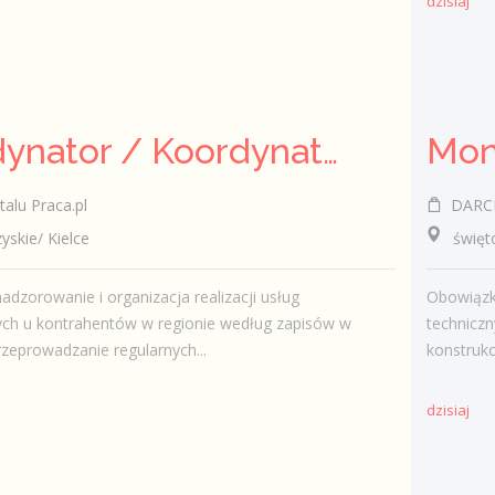
dzisiaj
Koordynator / Koordynatorka Usług Serwisowych i Zespołów Terenowych
talu Praca.pl
DARCR
kie/ Kielce
świętokr
adzorowanie i organizacja realizacji usług
Obowiązki
ych u kontrahentów w regionie według zapisów w
technicz
eprowadzanie regularnych...
konstrukc
dzisiaj