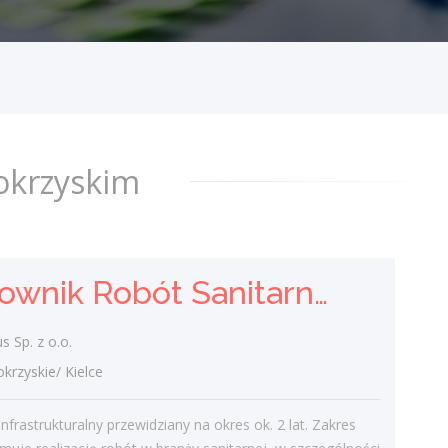
Kontrakt infrastrukturalny przewidziany na
okres ok. 2 lat. Zakres prac obejmuje
realizację robót w branży sanitarnej, w
szczególności przebudowę sieci...
dzisiaj
okrzyskim
Elektromonter Stacyjny /
Elektromonterka Stacyjna
(K/M)
Victor Energy Sp. z o.o.
Kierownik Robót Sanitarnych
świętokrzyskie/
praca mobilna na terenie całego kraju
 Sp. z o.o.
Zakres obowiązków: Prace montażowe
zyskie/ Kielce
przy budowie stacji elektroenergetycznych
w Polsce Profil kandydata:...
infrastrukturalny przewidziany na okres ok. 2 lat. Zakres
dzisiaj