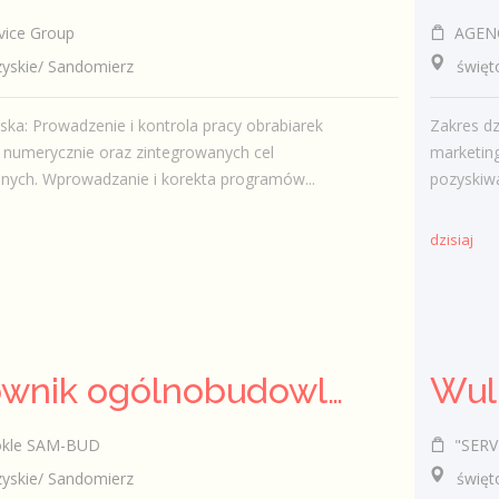
ice Group
AGENC
skie/ Sandomierz
świętok
ska: Prowadzenie i kontrola pracy obrabiarek
Zakres dz
 numerycznie oraz zintegrowanych cel
marketin
nych. Wprowadzanie i korekta programów...
pozyskiwa
dzisiaj
Pracownik ogólnobudowlany ( k/m)
Wul
okle SAM-BUD
"SERVI
skie/ Sandomierz
świętok