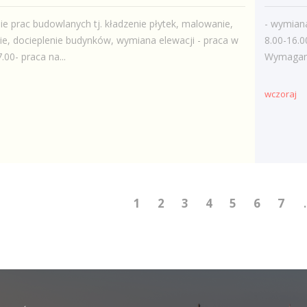
e prac budowlanych tj. kładzenie płytek, malowanie,
- wymian
e, docieplenie budynków, wymiana elewacji - praca w
8.00-16.0
.00- praca na...
Wymagania
wczoraj
1
2
3
4
5
6
7