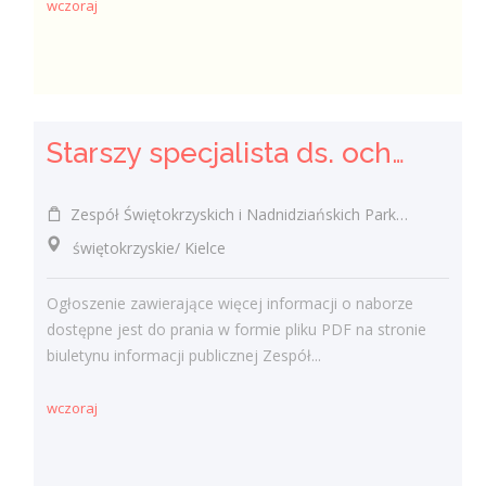
wczoraj
Starszy specjalista ds. ochrony przyrody w ramach projektu odtworzenie sieci alei wierzbowo-lipowych oraz ochrona czynna owadów poprzez przywrócenie integralności siedlisk i zachowanie bioróżnorodnośc
Zespół Świętokrzyskich i Nadnidziańskich Parków Krajobrazowych w Kielcach, ul. Łódzka 244 Kielce
świętokrzyskie/ Kielce
Ogłoszenie zawierające więcej informacji o naborze
dostępne jest do prania w formie pliku PDF na stronie
biuletynu informacji publicznej Zespół...
wczoraj