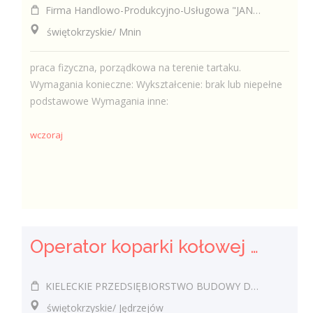
Firma Handlowo-Produkcyjno-Usługowa "JAN-DREW" Krzysztof Kabała
świętokrzyskie/ Mnin
praca fizyczna, porządkowa na terenie tartaku.
Wymagania konieczne: Wykształcenie: brak lub niepełne
podstawowe Wymagania inne:
wczoraj
Operator koparki kołowej k/m
KIELECKIE PRZEDSIĘBIORSTWO BUDOWY DRÓG I MOSTÓW SPÓŁKA Z OGRANICZONĄ ODPOWIEDZIALNOŚCIĄ
świętokrzyskie/ Jędrzejów