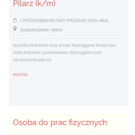
Pilarz (k/m)
1.PRZEDSIĘBIORSTWO PRODUKCYJNO-HANDLOWO-USŁUGOWE EUROPLUS JÓZEF MROZOWSKI 2.KAWIARNIA SANTANA JÓZEF MROZOWSKI
świętokrzyskie/ Kielce
Wycinka krzewów oraz drzew Wymagania konieczne:
Wykształcenie: podstawowe Wymagania inne:
Uprawnienia pilarza.
wczoraj
Osoba do prac fizycznych