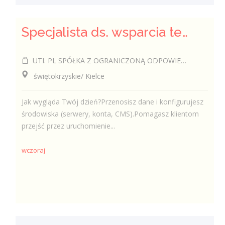
Specjalista ds. wsparcia technicznego (k/m/i)
UTI. PL SPÓŁKA Z OGRANICZONĄ ODPOWIEDZIALNOŚCIĄ
świętokrzyskie/ Kielce
Jak wygląda Twój dzień?Przenosisz dane i konfigurujesz
środowiska (serwery, konta, CMS).Pomagasz klientom
przejść przez uruchomienie...
wczoraj