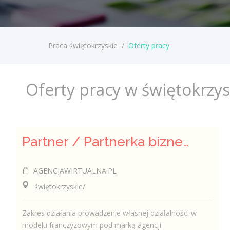
Praca świętokrzyskie
/
Oferty pracy
Oferty pracy w świętokrzy
Partner / Partnerka biznesowa – agencja marketingu internetowego (model franczyzowy)
AGENCJAWIRTUALNA.PL
świętokrzyskie/
Zakres działania prowadzenie własnej działalności w
modelu franczyzowym pod marką agencji