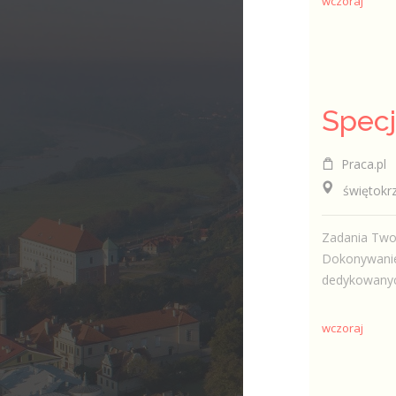
wczoraj
Praca.pl
świętokrzys
Zadania Twor
Dokonywanie 
dedykowanyc
wczoraj