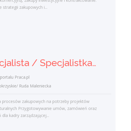
 komercyjną, zakupy inwestycyjne i kontraktowanie.
portfela klientów oraz relacji biznesowych
 strategii zakupowych i...
Analiza potrzeb klientów oraz dobór
rozwiązań ubezpieczeniowych
Prowadzenie...
wczoraj
Specjalista / Specjalistka ds.
Specjalista / Specjalistka ds. Zakupów
Zakupów
Klient portalu Praca.pl
portalu Praca.pl
świętokrzyskie/ Ruda Maleniecka
zyskie/ Ruda Maleniecka
Realizacja procesów zakupowych na
potrzeby projektów infrastrukturalnych
ja procesów zakupowych na potrzeby projektów
Przygotowywanie umów, zamówień oraz
ukturalnych Przygotowywanie umów, zamówień oraz
zestawień dla kadry zarządzającej...
 dla kadry zarządzającej...
wczoraj