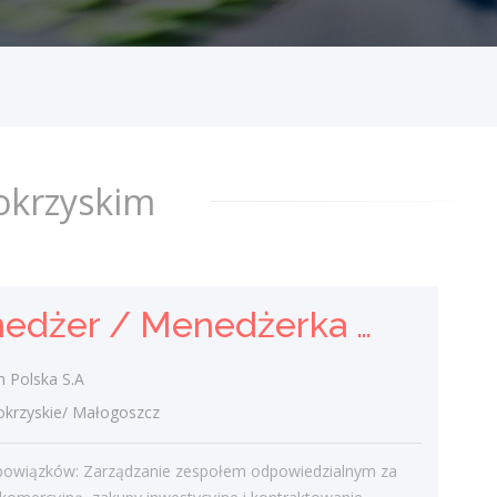
i Kontraktowania
Holcim Polska S.A
świętokrzyskie/ Małogoszcz
Zakres obowiązków: Zarządzanie
zespołem odpowiedzialnym za strategię
komercyjną, zakupy inwestycyjne i
okrzyskim
kontraktowanie. Tworzenie strategii
zakupowych i...
wczoraj
Menedżer / Menedżerka Zespołu Strategii Komercyjnej i Kontraktowania
Agent Ubezpieczeniowy /
Agentka Ubezpieczeniowa
 Polska S.A
rzyskie/ Małogoszcz
Klient portalu Praca.pl
świętokrzyskie/ Kielce
bowiązków: Zarządzanie zespołem odpowiedzialnym za
Budowanie i pozyskiwanie własnego