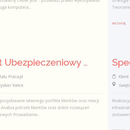
Szukamy Ciebie jeśli ​ : posiadasz prawo wykonywania
strategię
uga komputera...
Tworzenie
wczoraj
Agent Ubezpieczeniowy / Agentka Ubezpieczeniowa
talu Praca.pl
Klient 
kie/ Kielce
świętokr
pozyskiwanie własnego portfela klientów oraz relacji
Realizac
Analiza potrzeb klientów oraz dobór rozwiązań
infrastr
owych Prowadzenie...
zestawień