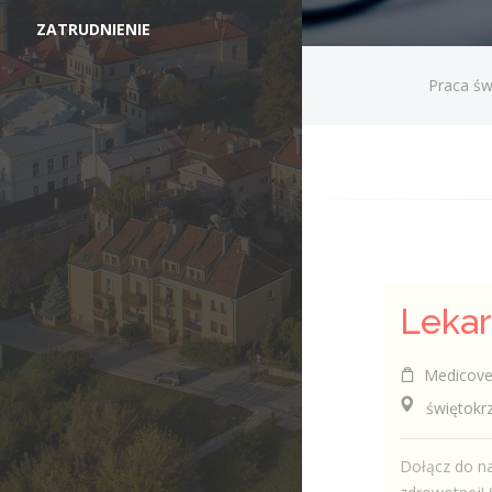
ZATRUDNIENIE
Praca św
Medicover 
świętokrzys
Dołącz do na