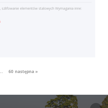
Kategorie
, szlifowanie elementów stalowych Wymagania inne:
Bieżące informacje
Struktura zatrudnienia
6
...
60
następna »