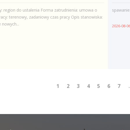
y: region do ustalenia Forma zatrudnienia: umowa o
spawanie
racy: terenowy, zadaniowy czas pracy Opis stanowiska:
 nowych...
2026-08-0
1
2
3
4
5
6
7