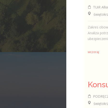
TUiR Allia
świętokrzys
Zakres obowi
Analiza potr
ubezpieczeni
wczoraj
PODRĘCZNI
świętokrzy