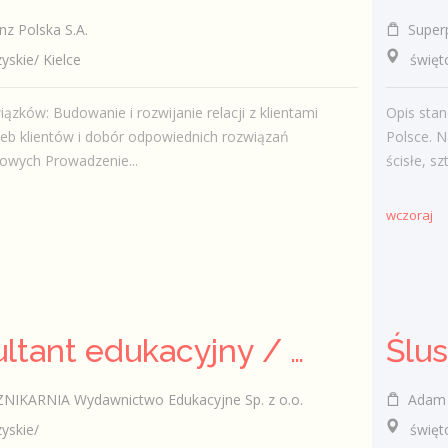
nz Polska S.A.
Super
kie/ Kielce
świętokr
ązków: Budowanie i rozwijanie relacji z klientami
Opis stan
zeb klientów i dobór odpowiednich rozwiązań
Polsce. N
owych Prowadzenie...
ścisłe, sz
wczoraj
Konsultant edukacyjny / Konsultantka edukacyjna
Ślu
KARNIA Wydawnictwo Edukacyjne Sp. z o.o.
Adam Pańc
skie/
świętok