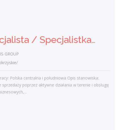
Specjalistka / Specjalista ds.
Sprzedaży ubezpieczeń
Praca.pl
Specjalista / Specjalistka ds. sprzedaży rozwiązań technicznych
świętokrzyskie/ Kielce
Zadania Tworzenie i pielęgnowanie
IS GROUP
trwałych więzi biznesowych. Dokonywanie
audytu potrzeb klientów oraz
rzyskie/
projektowanie dla nich dedykowanych
rozwiązań...
racy: Polska centralna i południowa Opis stanowiska:
e sprzedaży poprzez aktywne działania w terenie i obsługę
wczoraj
biznesowych,...
Więcej ofert pracy
Praca