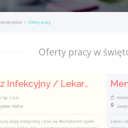
iętokrzyskie
/
Oferty pracy
Oferty pracy w święt
Lekarz Infekcyjny / Lekarka Infekcyjna
Sp. z o.o.
Holcim
kie/ Kielce
świętok
szej ekipy medycznej i stań się #bohaterem opieki
Zakres o