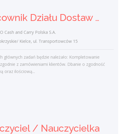
Praca
Pracownik Działu Dostaw (K/M)
Ostatnie wpisy
Cash and Carry Polska S.A.
Nowoczesne technologie w pracy. Jak
zyskie/ Kielce, ul. Transportowców 15
z tym radzą sobie starsi pracownicy?
2 lutego 2021
h głównych zadań będzie należało: Kompletowanie
Jak zmienić pracę fizyczną na biurową?
zgodnie z zamówieniami klientów. Dbanie o zgodność
3 stycznia 2021
ą oraz ilościową...
W województwie świętokrzyskim
brakuje wykwalifikowanych murarzy
12 grudnia 2020
Dobry lider, czyli jaki?
10 listopada 2020
Mobilny, elastyczny i nastawiony na
rozwój – czy to ideał pracownika?
czyciel / Nauczycielka
19 października 2020