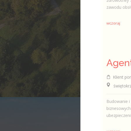
zdrowotnej! 
zawodu obsł
wczoraj
Klient por
świętokrzys
Budowanie i 
biznesowych 
ubezpieczeni