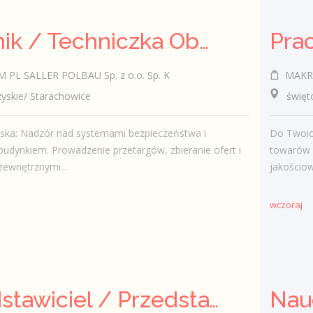
Technik / Techniczka Obsługi Budynku
PL SALLER POLBAU Sp. z o.o. Sp. K
MAKRO 
skie/ Starachowice
świętokr
iska: Nadzór nad systemami bezpieczeństwa i
Do Twoic
budynkiem. Prowadzenie przetargów, zbieranie ofert i
towarów 
zewnętrznymi...
jakościow
wczoraj
Przedstawiciel / Przedstawicielka ds. sprzedaży ubezpieczeń majątkowych
Nau