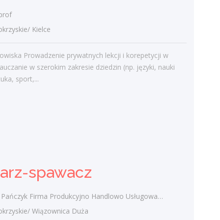
prof
zyskie/ Kielce
Najnowsze komentarze
admin
-
Obcokrajowcy w
owiska Prowadzenie prywatnych lekcji i korepetycji w
świętokrzyskim
auczanie w szerokim zakresie dziedzin (np. języki, nauki
tuka, sport,...
Gość
-
Obcokrajowcy w
świętokrzyskim
admin
-
Aktywizacja zawodowa osób
niepełnosprawnych w świętokrzyskim
czytelnik
-
Aktywizacja zawodowa osób
niepełnosprawnych w świętokrzyskim
sarz-spawacz
admin
-
Zawody nadwyżkowe w
województwie świętokrzyskim
zyk Firma Produkcyjno Handlowo Usługowa "KONRAD" Wiązownica Duża
rzyskie/ Wiązownica Duża