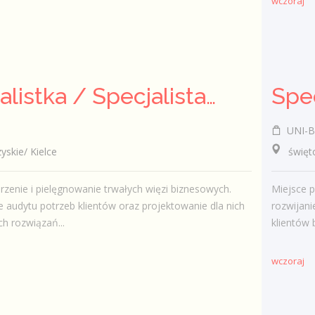
wczoraj
Specjalistka / Specjalista ds. Sprzedaży ubezpieczeń
UNI-B
kie/ Kielce
świętok
zenie i pielęgnowanie trwałych więzi biznesowych.
Miejsce p
audytu potrzeb klientów oraz projektowanie dla nich
rozwijani
h rozwiązań...
klientów 
wczoraj