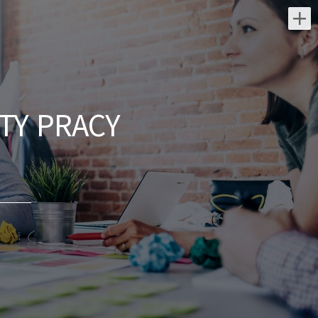
Najnowsze oferty pracy:
Lekarz Infekcyjny / Lekarka
Infekcyjna
TY PRACY
Medicover Sp. z o.o.
świętokrzyskie/ Kielce
Dołącz do naszej ekipy medycznej i stań
się #bohaterem opieki zdrowotnej!
Szukamy Ciebie jeśli ​ : posiadasz prawo
wykonywania zawodu obsługa
komputera...
wczoraj
Menedżer / Menedżerka
Zespołu Strategii Komercyjnej