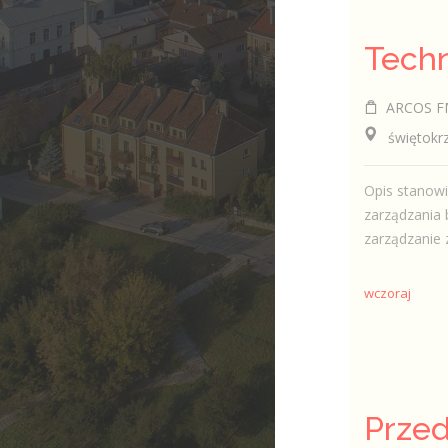
ARCOS FM 
świętokrzy
Opis stanow
zarządzania 
zarządzanie 
wczoraj