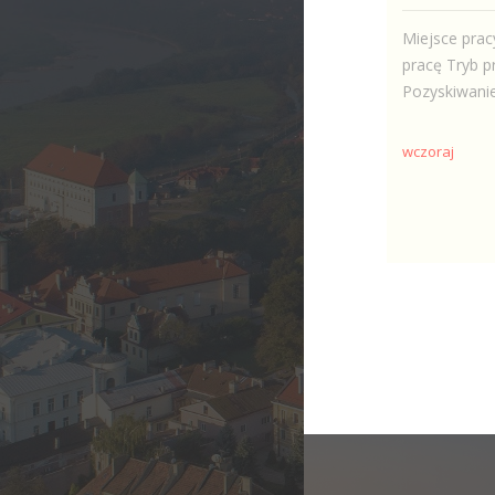
Miejsce prac
pracę Tryb p
Pozyskiwanie
wczoraj