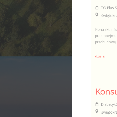
TG Plus Sp
świętokrzys
Kontrakt infr
prac obejmuj
przebudowę si
dzisiaj
Diabetyk24
świętokrzys