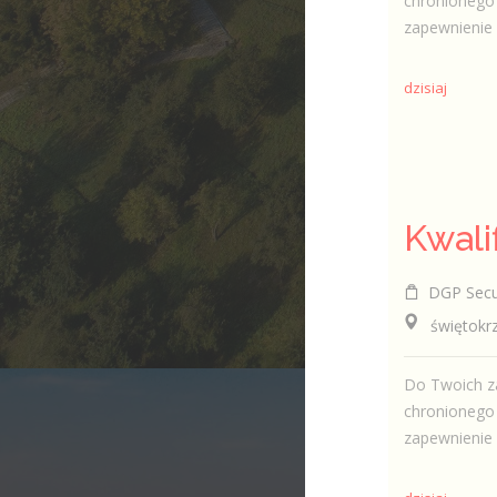
chronionego 
zapewnienie 
dzisiaj
DGP Securi
świętokrzys
Do Twoich za
chronionego 
zapewnienie 