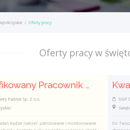
iętokrzyskie
/
Oferty pracy
Oferty pracy w święt
Kwalifikowany Pracownik / Kwalifikowana Pracowniczka Ochrony
ty Partner Sp. Z o.o.
DGP Sec
skie/
świętok
dań będzie należeć: patrolowanie i monitorowanie
Do Twoic