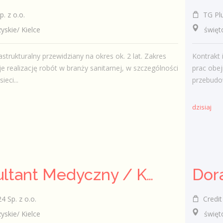
. z o.o.
TG Plus
kie/ Kielce
świętokr
astrukturalny przewidziany na okres ok. 2 lat. Zakres
Kontrakt 
e realizację robót w branży sanitarnej, w szczególności
prac obej
eci...
przebudow
dzisiaj
Konsultant Medyczny / Konsultantka Medyczna w sklepie medycznym (Fizjoterapeuta, Technik farmaceutyczny, Technik ortopeda)
 Sp. z o.o.
Credit 
kie/ Kielce
świętokr