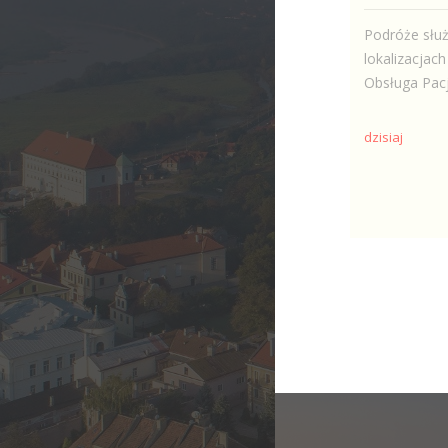
Podróże słu
lokalizacjac
Obsługa Pacj
dzisiaj