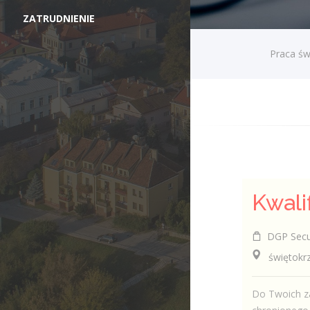
ZATRUDNIENIE
Praca św
DGP Securi
świętokrzy
Do Twoich za