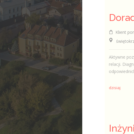
Klient por
świętokrzy
Aktywne pozy
relacji. Dia
odpowiednich
dzisiaj
Inżyn