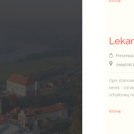
dzisiaj
Fresenius 
świętokrzysk
Opis stanow
nerek - od w
schyłkową ni
dzisiaj