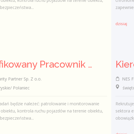
obiektu, kontrola ruchu pojazdów na terenie obiektu,
chronione
bezpieczeństwa...
zapewnien
dzisiaj
Kwalifikowany Pracownik / Kwalifikowana Pracowniczka Ochrony
Kier
ty Partner Sp. Z o.o.
NES Fi
kie/ Połaniec
świętokr
dań będzie należeć: patrolowanie i monitorowanie
Rekrutuj
obiektu, kontrola ruchu pojazdów na terenie obiektu,
sektora e
bezpieczeństwa...
obowiązk