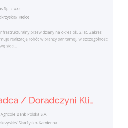
19 października 2020
 Sp. z o.o.
zyskie/ Kielce
Najnowsze komentarze
infrastrukturalny przewidziany na okres ok. 2 lat. Zakres
admin
-
Obcokrajowcy w
muje realizację robót w branży sanitarnej, w szczególności
świętokrzyskim
ę sieci...
Gość
-
Obcokrajowcy w
świętokrzyskim
admin
-
Aktywizacja zawodowa osób
niepełnosprawnych w świętokrzyskim
czytelnik
-
Aktywizacja zawodowa osób
Doradca / Doradczyni Klienta
niepełnosprawnych w świętokrzyskim
admin
-
Zawody nadwyżkowe w
Agricole Bank Polska S.A.
województwie świętokrzyskim
zyskie/ Skarżysko-Kamienna