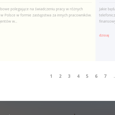
żbowe polegające na świadczeniu pracy w różnych
Jakie będ
h w Polsce w formie zastępstwa za innych pracowników.
telefoni
entów w...
finansowy
dzisiaj
1
2
3
4
5
6
7