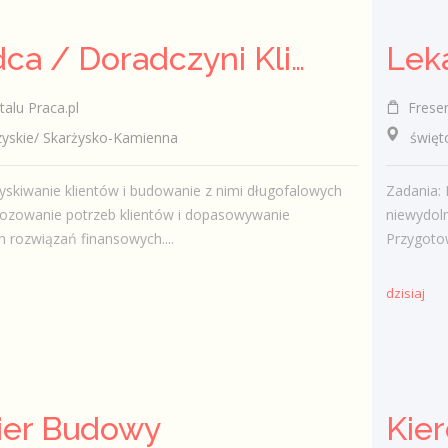
Doradca / Doradczyni Klienta – branża finansowa
talu Praca.pl
Fresen
skie/ Skarżysko-Kamienna
świętokr
skiwanie klientów i budowanie z nimi długofalowych
Zadania: 
gnozowanie potrzeb klientów i dopasowywanie
niewydoln
 rozwiązań finansowych....
Przygoto
dzisiaj
ier Budowy