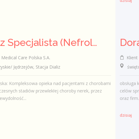
dzisiaj
Lekarz Specjalista (Nefrolog / Internista) (K/M/N)
Medical Care Polska S.A.
Klient 
ie/ Jędrzejów, Stacja Dializ
świętokr
iska: Kompleksowa opieka nad pacjentami z chorobami
obsługa k
czesnych stadiów przewlekłej choroby nerek, przez
celów sp
ewydolność...
oraz firm.
dzisiaj