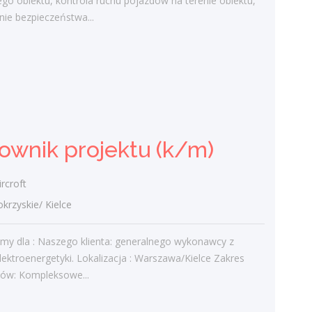
go obiektu, kontrola ruchu pojazdów na terenie obiektu,
świętokrzyskie/ Połaniec
ie bezpieczeństwa...
Do Twoich zadań będzie należeć:
patrolowanie i monitorowanie
chronionego obiektu, kontrola ruchu
pojazdów na terenie obiektu, zapewnienie
bezpieczeństwa...
dzisiaj
ownik projektu (k/m)
Kierownik projektu (k/m)
rcroft
NES Fircroft
zyskie/ Kielce
świętokrzyskie/ Kielce
Rekrutujemy dla : Naszego klienta:
emy dla : Naszego klienta: generalnego wykonawcy z
generalnego wykonawcy z sektora
lektroenergetyki. Lokalizacja : Warszawa/Kielce Zakres
elektroenergetyki. Lokalizacja :
ów: Kompleksowe...
Warszawa/Kielce Zakres obowiązków:
Kompleksowe...