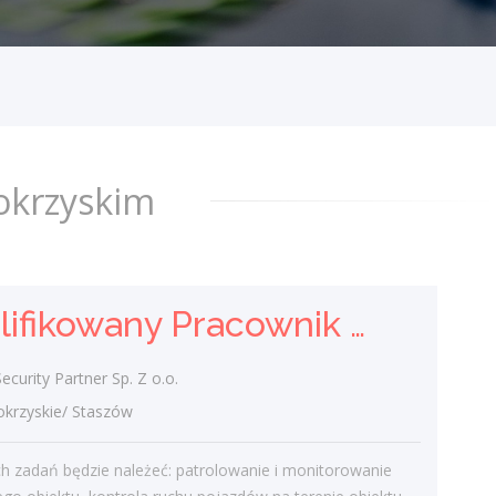
Kwalifikowana Pracowniczka
Ochrony
DGP Security Partner Sp. Z o.o.
świętokrzyskie/ Staszów
Do Twoich zadań będzie należeć:
patrolowanie i monitorowanie
okrzyskim
chronionego obiektu, kontrola ruchu
pojazdów na terenie obiektu, zapewnienie
bezpieczeństwa...
dzisiaj
Kwalifikowany Pracownik / Kwalifikowana Pracowniczka Ochrony
Kwalifikowany Pracownik /
urity Partner Sp. Z o.o.
Kwalifikowana Pracowniczka
rzyskie/ Staszów
Ochrony
h zadań będzie należeć: patrolowanie i monitorowanie
DGP Security Partner Sp. Z o.o.