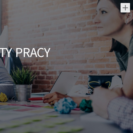
Najnowsze oferty pracy:
Kwalifikowany Pracownik /
Kwalifikowana Pracowniczka
Ochrony
TY PRACY
DGP Security Partner Sp. Z o.o.
świętokrzyskie/
Do Twoich zadań będzie należeć:
patrolowanie i monitorowanie
chronionego obiektu, kontrola ruchu
pojazdów na terenie obiektu, zapewnienie
bezpieczeństwa...
dzisiaj
Kwalifikowany Pracownik /