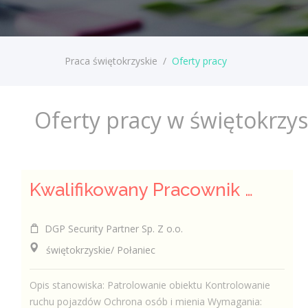
Praca świętokrzyskie
/
Oferty pracy
Oferty pracy w świętokrzy
Kwalifikowany Pracownik Ochrony z Pozwoleniem na Broń (K/M)
DGP Security Partner Sp. Z o.o.
świętokrzyskie/ Połaniec
Opis stanowiska: Patrolowanie obiektu Kontrolowanie
ruchu pojazdów Ochrona osób i mienia Wymagania: