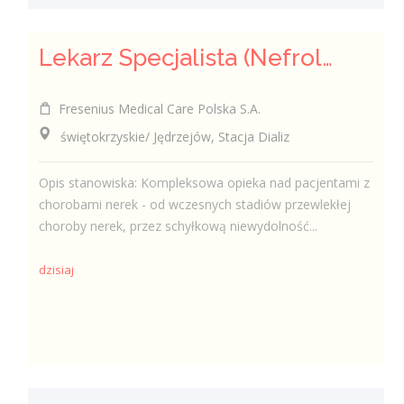
Lekarz Specjalista (Nefrolog / Internista) (K/M/N)
Fresenius Medical Care Polska S.A.
świętokrzyskie/ Jędrzejów, Stacja Dializ
Opis stanowiska: Kompleksowa opieka nad pacjentami z
chorobami nerek - od wczesnych stadiów przewlekłej
choroby nerek, przez schyłkową niewydolność...
dzisiaj