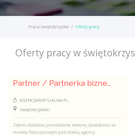
Praca świętokrzyskie
/
Oferty pracy
Oferty pracy w świętokrzy
Partner / Partnerka biznesowa – agencja marketingu internetowego (model franczyzowy)
AGENCJAWIRTUALNA.PL
świętokrzyskie/
Zakres działania prowadzenie własnej działalności w
modelu franczyzowym pod marką agencji