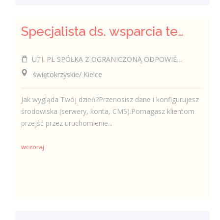
Specjalista ds. wsparcia technicznego (k/m/i)
UTI. PL SPÓŁKA Z OGRANICZONĄ ODPOWIEDZIALNOŚCIĄ
świętokrzyskie/ Kielce
Jak wygląda Twój dzień?Przenosisz dane i konfigurujesz
środowiska (serwery, konta, CMS).Pomagasz klientom
przejść przez uruchomienie...
wczoraj