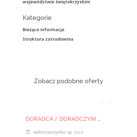
województwie świętokrzyskim
Kategorie
Bieżące informacje
Struktura zatrudnienia
Zobacz podobne oferty
DORADCA / DORADCZYNI DS. ROZWIĄZAŃ FLOTOWYCH (B2B)
widziszwszystko sp. z.o.o
Klient 