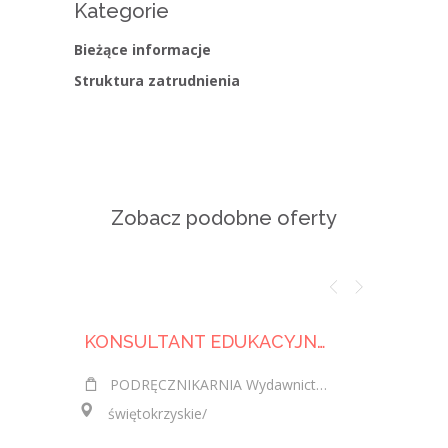
Kategorie
Bieżące informacje
Struktura zatrudnienia
Zobacz podobne oferty
KONSULTANT EDUKACYJNY – PRZEDSTAWICIEL HANDLOWY / KONSULTANTKA EDUKACYJNA - PRZEDSTAWICIELKA HANDLOWA
PODRĘCZNIKARNIA Wydawnictwo Edukacyjne Sp. z o.o.
Klient 
świętokrzyskie/
świętokr