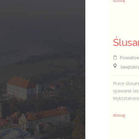
dzisiaj
Ślusa
Powiatowy
świętokrzyski
Prace ślusar
spawanie la
Wykształceni
dzisiaj