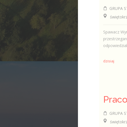
GRUPA ST 
świętokrzys
Spawacz Wym
przestrzegan
odpowiedzial
dzisiaj
GRUPA ST 
świętokrzys