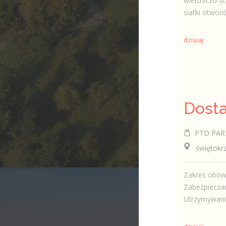
wiertniczo-s
siatki otworó
dzisiaj
Dosta
PTD PAR
świętokrzys
Zakres obow
Zabezpieczan
Utrzymywanie 