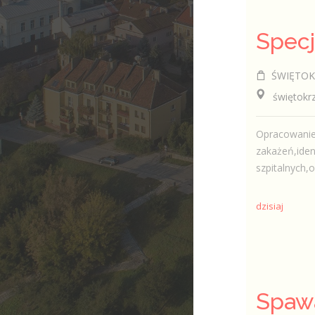
ŚWIĘTOKR
świętokrzy
Opracowanie 
zakażeń,iden
szpitalnych,
dzisiaj
Spaw