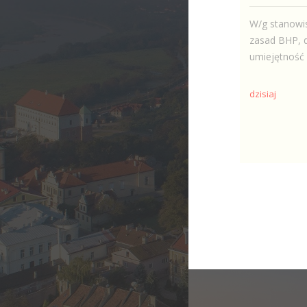
W/g stanowi
zasad BHP, d
umiejętność 
dzisiaj