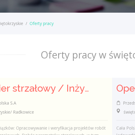
iętokrzyskie
/
Oferty pracy
Oferty pracy w święt
Inżynier strzałowy / Inżynierka strzałowa
lska S.A
Przedsię
skie/ Radkowice
świętok
iązków: Opracowywanie i weryfikacja projektów robót
Cała Pol