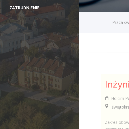
ZATRUDNIENIE
Praca św
Holcim Po
świętokrzy
Zakres obow