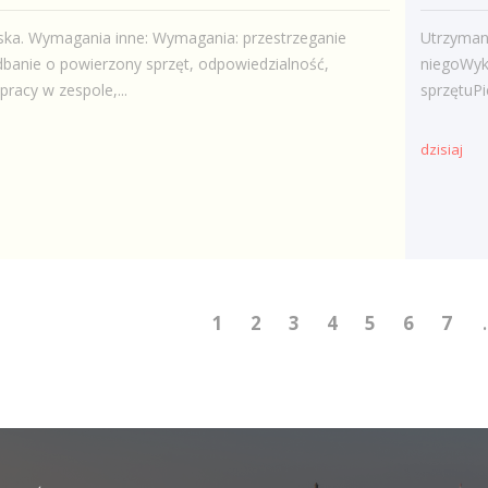
ska. Wymagania inne: Wymagania: przestrzeganie
Utrzymani
banie o powierzony sprzęt, odpowiedzialność,
niegoWyk
pracy w zespole,...
sprzętuPi
dzisiaj
1
2
3
4
5
6
7