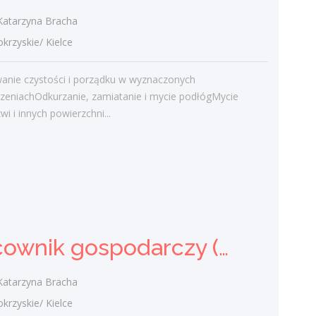
Najnowsze komentarze
tarzyna Bracha
admin
-
Obcokrajowcy w
zyskie/ Kielce
świętokrzyskim
anie czystości i porządku w wyznaczonych
Gość
-
Obcokrajowcy w
zeniachOdkurzanie, zamiatanie i mycie podłógMycie
świętokrzyskim
wi i innych powierzchni...
admin
-
Aktywizacja zawodowa osób
niepełnosprawnych w świętokrzyskim
czytelnik
-
Aktywizacja zawodowa osób
niepełnosprawnych w świętokrzyskim
admin
-
Zawody nadwyżkowe w
województwie świętokrzyskim
Pracownik gospodarczy (k/m)
tarzyna Bracha
Kategorie
zyskie/ Kielce