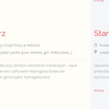
dzisiaj
rz
Sta
 Urząd Pracy w Kielcach
Powiat
e/ Janów (pow. kielecki, gm. Piekoszów), Janów
świętok
skie przy obróbce elementów metalowych - cięcie
zapewnie
serowo szlifowanie Wymagania konieczne:
prokurat
e: gimnazjalne Wymagania inne:
wyższe (w 
dzisiaj