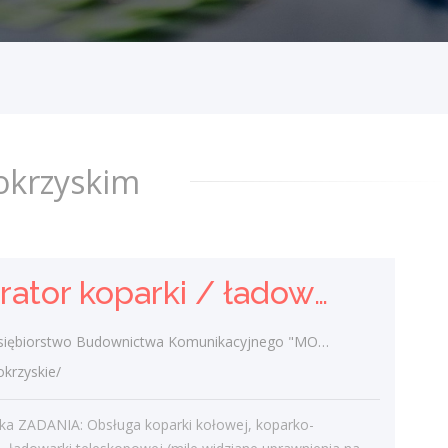
Przedsiębiorstwo Budownictwa
Komunikacyjnego "MOSTKOL" Sp. z o.o.
świętokrzyskie/
Cała Polska ZADANIA: Obsługa koparki
kołowej, koparko-ładowarki, ładowarki
teleskopowej (mile widziane uprawnienia
okrzyskim
na więcej niż jedną maszynę) Praca...
dzisiaj
Operator koparki / ładowarki teleskopowej
Dostawca - Kurier
PTD PARTNER
biorstwo Budownictwa Komunikacyjnego "MOSTKOL" Sp. z o.o.
świętokrzyskie/ Kielce
rzyskie/
Zakres obowiązków Odbieranie i
dostarczanie posiłków/zakupów
ska ZADANIA: Obsługa koparki kołowej, koparko-
Zabezpieczanie przesyłek przed