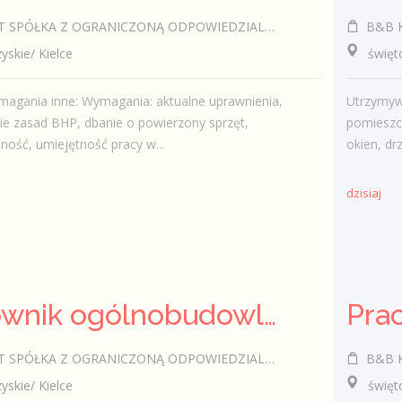
SPÓŁKA Z OGRANICZONĄ ODPOWIEDZIALNOŚCIĄ
B&B Ka
kie/ Kielce
świętokr
agania inne: Wymagania: aktualne uprawnienia,
Utrzymyw
ie zasad BHP, dbanie o powierzony sprzęt,
pomieszc
ność, umiejętność pracy w...
okien, drz
dzisiaj
Pracownik ogólnobudowlany (k/m)
SPÓŁKA Z OGRANICZONĄ ODPOWIEDZIALNOŚCIĄ
B&B Ka
kie/ Kielce
świętokr