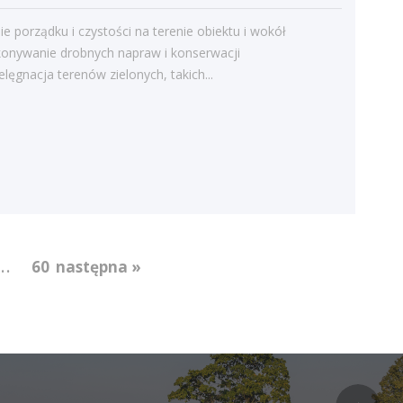
Bieżące informacje
Struktura zatrudnienia
e porządku i czystości na terenie obiektu i wokół
onywanie drobnych napraw i konserwacji
elęgnacja terenów zielonych, takich...
...
60
następna »