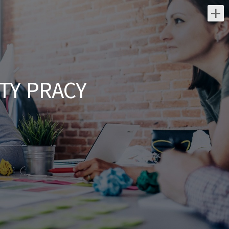
Najnowsze oferty pracy:
Inżynier strzałowy / Inżynierka
strzałowa
TY PRACY
Holcim Polska S.A
świętokrzyskie/ Radkowice
Zakres obowiązków: Opracowywanie i
weryfikacja projektów robót wiertniczo-
strzałowych. Dobór parametrów
strzałowych, w tym siatki otworów,
konstrukcji...
dzisiaj
Operator koparki / ładowarki
teleskopowej