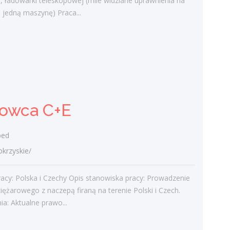
, ładowarki teleskopowej (mile widziane uprawnienia na
ewentualnymi uszkodzeniami
ż jedną maszynę) Praca...
Utrzymywanie dobrych relacji z...
dzisiaj
Kierowca C+E
Wrosped
rowca C+E
świętokrzyskie/
Obszar pracy: Polska i Czechy Opis
stanowiska pracy: Prowadzenie pojazdu
ed
ciężarowego z naczepą firaną na terenie
rzyskie/
Polski i Czech. Wymagania: Aktualne
prawo...
acy: Polska i Czechy Opis stanowiska pracy: Prowadzenie
dzisiaj
iężarowego z naczepą firaną na terenie Polski i Czech.
a: Aktualne prawo...
Ślusarz