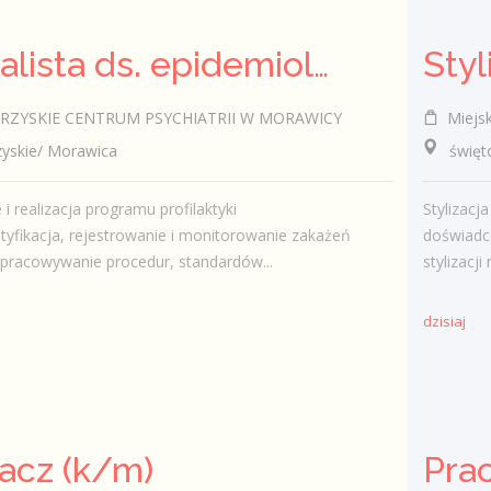
Specjalista ds. epidemiologii (k/m)
Styl
ZYSKIE CENTRUM PSYCHIATRII W MORAWICY
Miejsk
skie/ Morawica
świętokr
i realizacja programu profilaktyki
Stylizac
tyfikacja, rejestrowanie i monitorowanie zakażeń
doświadcz
opracowywanie procedur, standardów...
stylizacji
dzisiaj
acz (k/m)