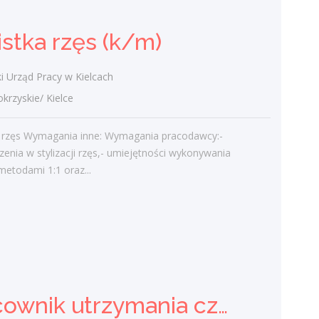
Ostatnie wpisy
istka rzęs (k/m)
Nowoczesne technologie w pracy. Jak
z tym radzą sobie starsi pracownicy?
i Urząd Pracy w Kielcach
2 lutego 2021
zyskie/ Kielce
Jak zmienić pracę fizyczną na biurową?
3 stycznia 2021
ja rzęs Wymagania inne: Wymagania pracodawcy:-
W województwie świętokrzyskim
enia w stylizacji rzęs,- umiejętności wykonywania
brakuje wykwalifikowanych murarzy
 metodami 1:1 oraz...
12 grudnia 2020
Dobry lider, czyli jaki?
10 listopada 2020
Mobilny, elastyczny i nastawiony na
rozwój – czy to ideał pracownika?
19 października 2020
Pracownik utrzymania czystości (sprzątaczka) (k/m)