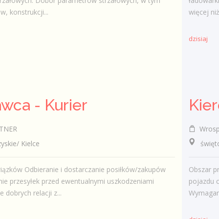
trzałowych. Dobór parametrów strzałowych, w tym
ładowarki
w, konstrukcji...
więcej ni
dzisiaj
wca - Kurier
Kie
TNER
Wrosp
kie/ Kielce
świętok
iązków Odbieranie i dostarczanie posiłków/zakupów
Obszar pr
ie przesyłek przed ewentualnymi uszkodzeniami
pojazdu c
dobrych relacji z...
Wymagani