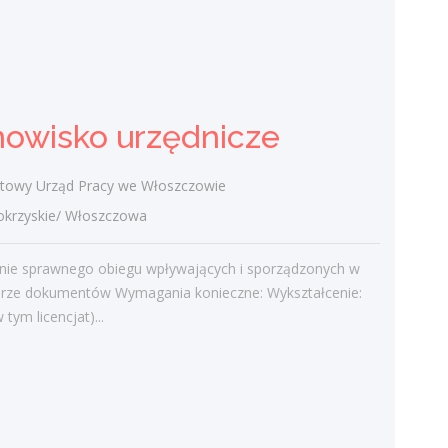
Powiatowy Urząd Pracy w Kielcach
świętokrzyskie/ Janów (pow. kielecki, gm.
Piekoszów), Janów
Prace ślusarskie przy obróbce elementów
nowisko urzędnicze
metalowych - cięcie spawanie laserowo
szlifowanie Wymagania konieczne:
Wykształcenie: gimnazjalne Wymagania
owy Urząd Pracy we Włoszczowie
inne:
rzyskie/ Włoszczowa
dzisiaj
nie sprawnego obiegu wpływających i sporządzonych w
urze dokumentów Wymagania konieczne: Wykształcenie:
Więcej ofert pracy
tym licencjat)...
Praca
Praca