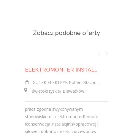
Zobacz podobne oferty
ELEKTROMONTER INSTALACJI ELEKTRYCZNYCH K/M
GUTEK ELEKTRYK Robert Błachucki
Victor 
świętokrzyskie/ Bławatków
świętok
praca zgodna zwykonywanym
praca mob
stanowiskiem - elektromonterRemont
Wymagani
ikonserwacja instalacjiniskoprądowej i
delegacji
siłowej, dobór osprzętu i przewodów
Doświadcze