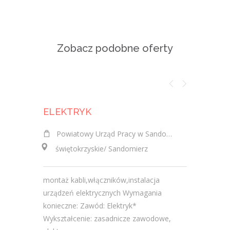
Zobacz podobne oferty
ELEKTRYK
ELEKTR
Powiatowy Urząd Pracy w Sandomierzu
HUBEX HU
świętokrzyskie/ Sandomierz
świętokr
montaż kabli,włączników,instalacja
wykonywan
urządzeń elektrycznych Wymagania
Wymagania
konieczne: Zawód: Elektryk*
zasadnicz
Wykształcenie: zasadnicze zawodowe,
Wymagani