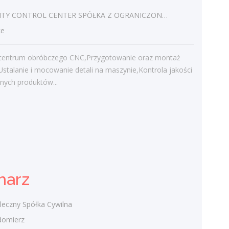
CONTROL CENTER SPÓŁKA Z OGRANICZONĄ ODPOWIEDZIALNOŚCIĄ
ce
Najnowsze komentarze
admin
-
Obcokrajowcy w
centrum obróbczego CNC,Przygotowanie oraz montaż
świętokrzyskim
Ustalanie i mocowanie detali na maszynie,Kontrola jakości
nych produktów...
Gość
-
Obcokrajowcy w
świętokrzyskim
admin
-
Aktywizacja zawodowa osób
niepełnosprawnych w świętokrzyskim
czytelnik
-
Aktywizacja zawodowa osób
niepełnosprawnych w świętokrzyskim
harz
admin
-
Zawody nadwyżkowe w
województwie świętokrzyskim
eczny Spółka Cywilna
omierz