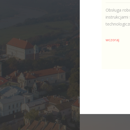
Obsługa rob
instrukcjam
technologicz
wczoraj