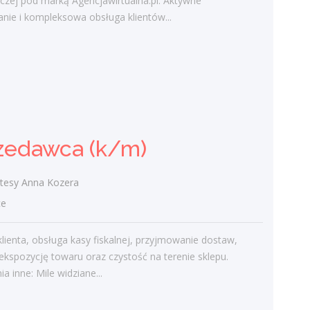
czej pod marką Agencjawirtualna.pl. Aktywne
/
nie i kompleksowa obsługa klientów...
Zakres działania prowadzenie własnej
działalności w modelu franczyzowym pod
marką agencji marketingowej; aktywne
pozyskiwanie oraz obsługa klientów...
dzisiaj
zedawca (k/m)
Sprzedawca (k/m)
Delikatesy Anna Kozera
tesy Anna Kozera
/ Kielce
ce
Obsługa klienta, obsługa kasy fiskalnej,
przyjmowanie dostaw, dbanie o
lienta, obsługa kasy fiskalnej, przyjmowanie dostaw,
ekspozycję towaru oraz czystość na
ekspozycję towaru oraz czystość na terenie sklepu.
terenie sklepu. Wymagania inne: Mile
 inne: Mile widziane...
widziane...
wczoraj