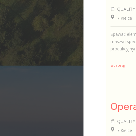
QUALITY CON
/ Kielce
Spawać eleme
maszyn specj
produkcyjnym
wczoraj
QUALITY CON
/ Kielce