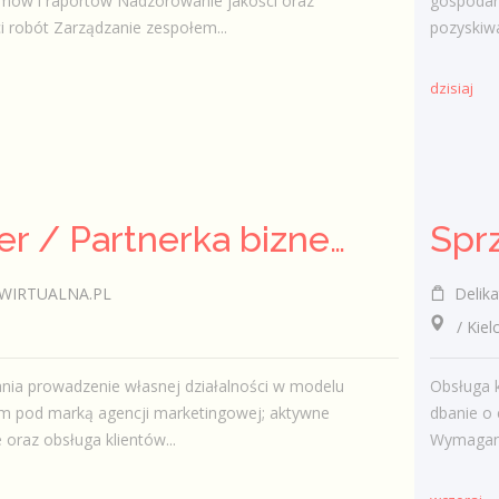
ów i raportów Nadzorowanie jakości oraz
gospodar
 robót Zarządzanie zespołem...
pozyskiwa
dzisiaj
Partner / Partnerka biznesowa – agencja marketingu internetowego (model franczyzowy)
Spr
WIRTUALNA.PL
Delika
/ Kiel
ania prowadzenie własnej działalności w modelu
Obsługa k
m pod marką agencji marketingowej; aktywne
dbanie o 
 oraz obsługa klientów...
Wymagania