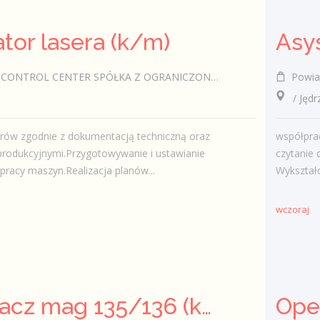
tor lasera (k/m)
TROL CENTER SPÓŁKA Z OGRANICZONĄ ODPOWIEDZIALNOŚCIĄ
Powiat
/ Jędr
rów zgodnie z dokumentacją techniczną oraz
współpra
rodukcyjnymi.Przygotowywanie i ustawianie
czytanie
racy maszyn.Realizacja planów...
Wykształc
wczoraj
Spawacz mag 135/136 (k/m)
Ope