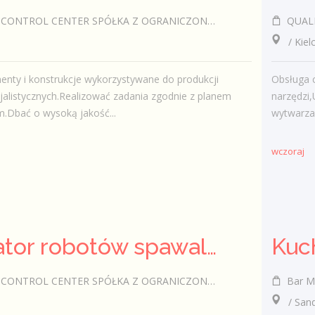
TROL CENTER SPÓŁKA Z OGRANICZONĄ ODPOWIEDZIALNOŚCIĄ
QUALITY 
/ Kiel
nty i konstrukcje wykorzystywane do produkcji
Obsługa 
alistycznych.Realizować zadania zgodnie z planem
narzędzi,
.Dbać o wysoką jakość...
wytwarza
wczoraj
Operator robotów spawalniczych (m/k)
Kuc
TROL CENTER SPÓŁKA Z OGRANICZONĄ ODPOWIEDZIALNOŚCIĄ
Bar Ml
/ Sand