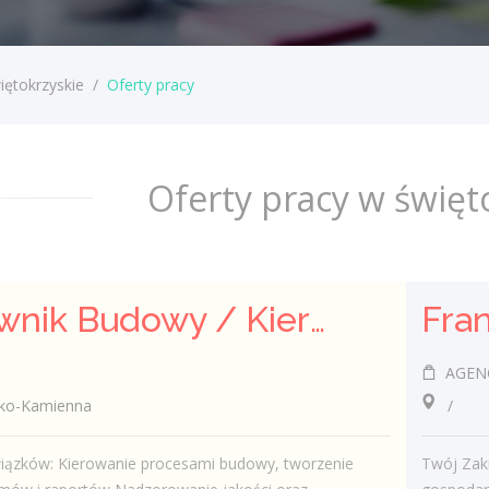
iętokrzyskie
/
Oferty pracy
Oferty pracy w święt
Kierownik Budowy / Kierowniczka Budowy
AGENC
o-Kamienna
/
iązków: Kierowanie procesami budowy, tworzenie
Twój Zakr