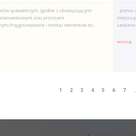
otów spawalniczych zgodnie z obowiązującymi
- pomoc 
i stanowiskowymi oraz procesami
miejscu p
nymi.Przygotowywanie i montaż elementów do...
sanitarno
wczoraj
1
2
3
4
5
6
7