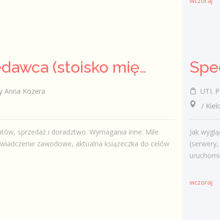
wczoraj
Sprzedawca (stoisko mięsno- wędliniarskie) (k/m)
y Anna Kozera
UTI. P
/ Kiel
ntów, sprzedaż i doradztwo. Wymagania inne: Mile
Jak wyglą
świadczenie zawodowe, aktualna książeczka do celów
(serwery
uruchomie
wczoraj