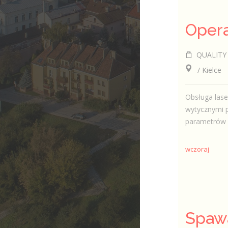
Opera
QUALITY CON
/ Kielce
Obsługa lase
wytycznymi p
parametrów p
wczoraj