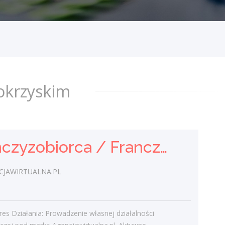
Marketingowej
AGENCJAWIRTUALNA.PL
/
Twój Zakres Działania: Prowadzenie
własnej działalności gospodarczej pod
marką Agencjawirtualna.pl. Aktywne
okrzyskim
pozyskiwanie i kompleksowa obsługa
klientów...
dzisiaj
Franczyzobiorca / Franczyzobiorczyni Agencji Marketingowej
Partner / Partnerka
biznesowa – agencja
JAWIRTUALNA.PL
marketingu internetowego
(model franczyzowy)
es Działania: Prowadzenie własnej działalności
AGENCJAWIRTUALNA.PL