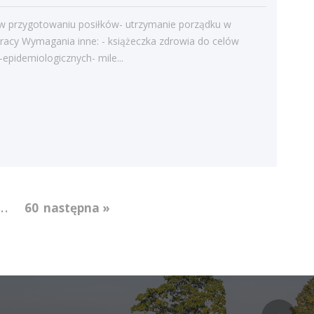
Kategorie
w przygotowaniu posiłków- utrzymanie porządku w
Bieżące informacje
racy Wymagania inne: - książeczka zdrowia do celów
-epidemiologicznych- mile...
Struktura zatrudnienia
...
60
następna »