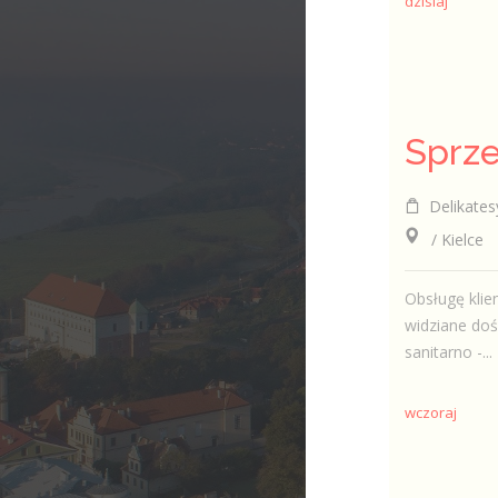
dzisiaj
Delikates
/ Kielce
Obsługę klie
widziane do
sanitarno -...
wczoraj