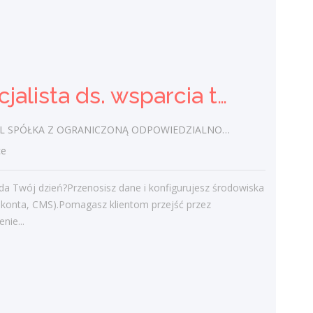
Sprzedawca (stoisko mięsno-
wędliniarskie) (k/m)
Specjalista ds. wsparcia technicznego (k/m/i)
Delikatesy Anna Kozera
/ Kielce
L SPÓŁKA Z OGRANICZONĄ ODPOWIEDZIALNOŚCIĄ
Obsługę klientów, sprzedaż i doradztwo.
Wymagania inne: Mile widziane
ce
doświadczenie zawodowe, aktualna
książeczka do celów sanitarno -...
da Twój dzień?Przenosisz dane i konfigurujesz środowiska
, konta, CMS).Pomagasz klientom przejść przez
wczoraj
nie...
Więcej ofert pracy
Praca