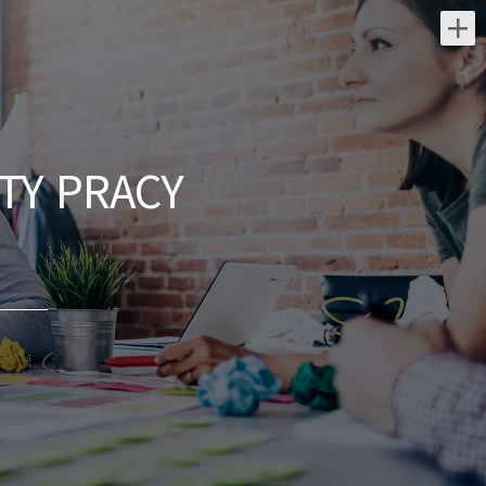
Najnowsze oferty pracy:
Kierownik Budowy /
Kierowniczka Budowy
TY PRACY
Praca.pl
/ Skarżysko-Kamienna
Zakres obowiązków: Kierowanie
procesami budowy, tworzenie
harmonogramów i raportów
Nadzorowanie jakości oraz terminowości
robót Zarządzanie zespołem...
dzisiaj
Franczyzobiorca /
Franczyzobiorczyni Agencji