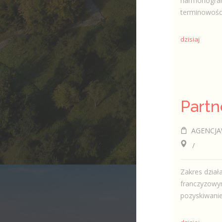
harmonogram
terminowości
dzisiaj
AGENCJA
/
Zakres dział
franczyzowy
pozyskiwanie