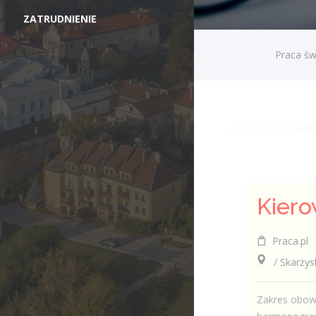
ZATRUDNIENIE
Praca św
Praca.pl
/ Skarżysk
Zakres obow