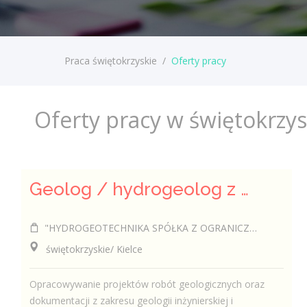
Praca świętokrzyskie
/
Oferty pracy
Oferty pracy w świętokrzy
Geolog / hydrogeolog z uprawnieniami (k/m)
"HYDROGEOTECHNIKA SPÓŁKA Z OGRANICZONĄ ODPOWIEDZIALNOŚCIĄ".
świętokrzyskie/ Kielce
Opracowywanie projektów robót geologicznych oraz
dokumentacji z zakresu geologii inżynierskiej i