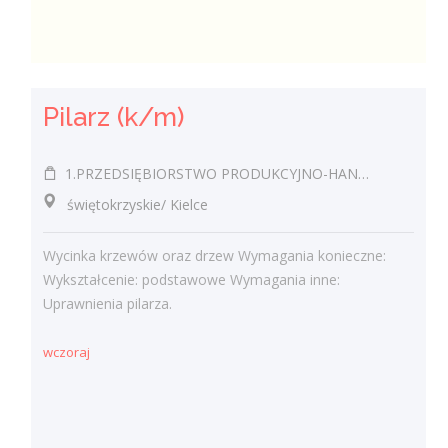
Pilarz (k/m)
1.PRZEDSIĘBIORSTWO PRODUKCYJNO-HANDLOWO-USŁUGOWE EUROPLUS JÓZEF MROZOWSKI 2.KAWIARNIA SANTANA JÓZEF MROZOWSKI
świętokrzyskie/ Kielce
Wycinka krzewów oraz drzew Wymagania konieczne:
Wykształcenie: podstawowe Wymagania inne:
Uprawnienia pilarza.
wczoraj