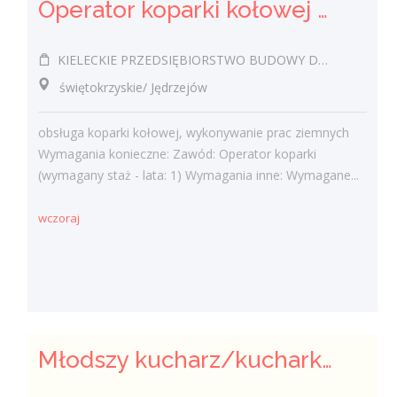
Operator koparki kołowej k/m
KIELECKIE PRZEDSIĘBIORSTWO BUDOWY DRÓG I MOSTÓW SPÓŁKA Z OGRANICZONĄ ODPOWIEDZIALNOŚCIĄ
świętokrzyskie/ Jędrzejów
obsługa koparki kołowej, wykonywanie prac ziemnych
Wymagania konieczne: Zawód: Operator koparki
(wymagany staż - lata: 1) Wymagania inne: Wymagane...
wczoraj
Młodszy kucharz/kucharka