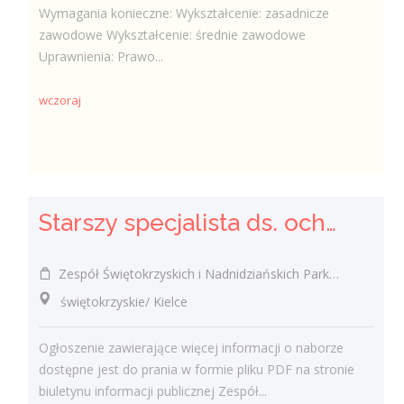
Wymagania konieczne: Wykształcenie: zasadnicze
zawodowe Wykształcenie: średnie zawodowe
Uprawnienia: Prawo...
wczoraj
Starszy specjalista ds. ochrony przyrody w ramach projektu odtworzenie sieci alei wierzbowo-lipowych oraz ochrona czynna owadów poprzez przywrócenie integralności siedlisk i zachowanie bioróżnorodnośc
Zespół Świętokrzyskich i Nadnidziańskich Parków Krajobrazowych w Kielcach, ul. Łódzka 244 Kielce
świętokrzyskie/ Kielce
Ogłoszenie zawierające więcej informacji o naborze
dostępne jest do prania w formie pliku PDF na stronie
biuletynu informacji publicznej Zespół...