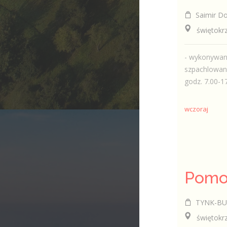
Saimir D
świętokrzy
- wykonywani
szpachlowani
godz. 7.00-17
wczoraj
Pomoc
TYNK-BUD 
świętokrzy