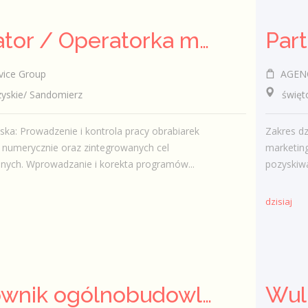
Operator / Operatorka maszyn CNC (K/M)
ice Group
AGENC
skie/ Sandomierz
świętok
ska: Prowadzenie i kontrola pracy obrabiarek
Zakres dz
 numerycznie oraz zintegrowanych cel
marketin
nych. Wprowadzanie i korekta programów...
pozyskiwa
dzisiaj
Pracownik ogólnobudowlany ( k/m)
Wul