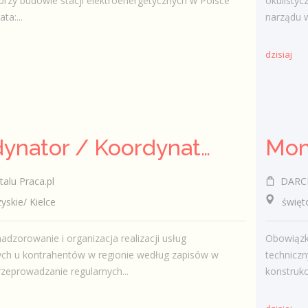
zy budowie stacji elektroenergetycznych w Polsce
okulistyc
ta:...
narządu w
dzisiaj
Koordynator / Koordynatorka Usług Serwisowych i Zespołów Terenowych
talu Praca.pl
DARCR
kie/ Kielce
świętokr
adzorowanie i organizacja realizacji usług
Obowiązki
ych u kontrahentów w regionie według zapisów w
technicz
eprowadzanie regularnych...
konstrukc