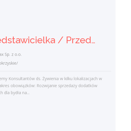
Konsultant / Konsultantka ds.
żywienia
Soymax Sp. z o.o.
świętokrzyskie/
Przedstawicielka / Przedstawiciel Handlowy ds. Żywienia Zwierząt
Poszukujemy Konsultantów ds. Żywienia w
kilku lokalizacjach w Polsce. Zakres
 Sp. z o.o.
obowiązków: Sprzedaż dodatków
paszowych dla bydła na terenie
rzyskie/
wybranego...
my Konsultantów ds. Żywienia w kilku lokalizacjach w
dzisiaj
Zakres obowiązków: Rozwijanie sprzedaży dodatków
 dla bydła na...
Więcej ofert pracy
Praca
Praca