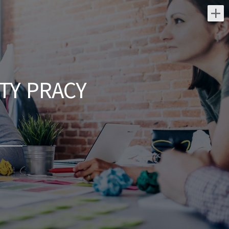
Najnowsze oferty pracy:
Elektromonter Stacyjny /
Elektromonterka Stacyjna
(K/M)
TY PRACY
Victor Energy Sp. z o.o.
świętokrzyskie/
praca mobilna na terenie całego kraju
Zakres obowiązków: Prace montażowe
przy budowie stacji elektroenergetycznych
w Polsce Profil kandydata:...
dzisiaj
Lekarz Okulista