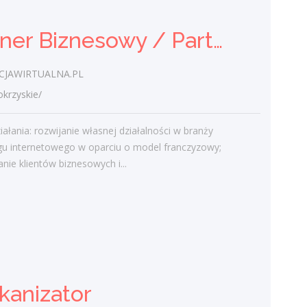
Partner Biznesowy / Partnerka Biznesowa – agencja marketingu online
Ostatnie wpisy
Nowoczesne technologie w pracy. Jak
JAWIRTUALNA.PL
z tym radzą sobie starsi pracownicy?
rzyskie/
2 lutego 2021
Jak zmienić pracę fizyczną na biurową?
iałania: rozwijanie własnej działalności w branży
3 stycznia 2021
gu internetowego w oparciu o model franczyzowy;
W województwie świętokrzyskim
nie klientów biznesowych i...
brakuje wykwalifikowanych murarzy
12 grudnia 2020
Dobry lider, czyli jaki?
10 listopada 2020
Mobilny, elastyczny i nastawiony na
rozwój – czy to ideał pracownika?
19 października 2020
kanizator