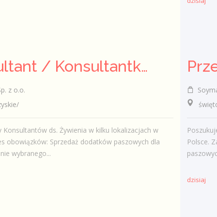
dzisiaj
Konsultant / Konsultantka ds. żywienia
. z o.o.
Soymax
skie/
świętok
Konsultantów ds. Żywienia w kilku lokalizacjach w
Poszukuje
res obowiązków: Sprzedaż dodatków paszowych dla
Polsce. 
enie wybranego...
paszowych
dzisiaj