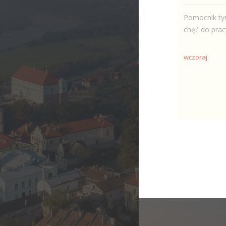
Pomocnik ty
chęć do prac
wczoraj