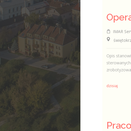
IMAR Serv
świętokrzy
Opis stanowi
sterowanych
zrobotyzowa
dzisiaj