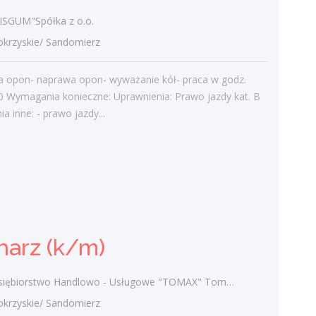
SGUM"Spółka z o.o.
Najnowsze komentarze
rzyskie/ Sandomierz
admin
-
Obcokrajowcy w
świętokrzyskim
a opon- naprawa opon- wyważanie kół- praca w godz.
0 Wymagania konieczne: Uprawnienia: Prawo jazdy kat. B
Gość
-
Obcokrajowcy w
 inne: - prawo jazdy...
świętokrzyskim
admin
-
Aktywizacja zawodowa osób
niepełnosprawnych w świętokrzyskim
czytelnik
-
Aktywizacja zawodowa osób
niepełnosprawnych w świętokrzyskim
admin
-
Zawody nadwyżkowe w
harz (k/m)
województwie świętokrzyskim
ębiorstwo Handlowo - Usługowe "TOMAX" Tomasz Winiarski
rzyskie/ Sandomierz
Kategorie