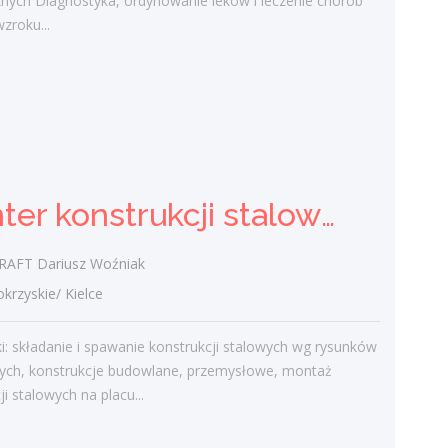
znych Diagnostyka, ordynowanie leków i leczenie chorób
w umowach. Przeprowadzanie
zroku...
regularnych...
dzisiaj
Monter konstrukcji stalowych -
ślusarz (K/M/I)
Monter konstrukcji stalowych - ślusarz (K/M/I)
DARCRAFT Dariusz Woźniak
świętokrzyskie/ Kielce
Obowiązki: składanie i spawanie
AFT Dariusz Woźniak
konstrukcji stalowych wg rysunków
zyskie/ Kielce
technicznych, konstrukcje budowlane,
przemysłowe, montaż konstrukcji
: składanie i spawanie konstrukcji stalowych wg rysunków
stalowych na placu...
nych, konstrukcje budowlane, przemysłowe, montaż
dzisiaj
ji stalowych na placu...