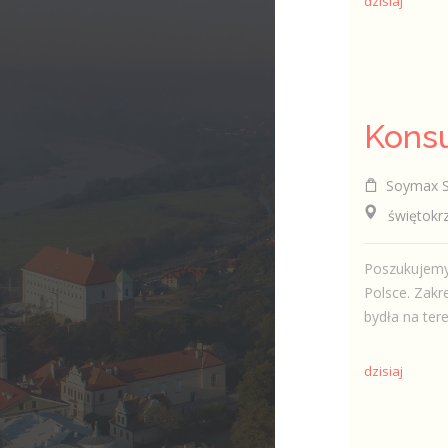
dzisiaj
Soymax Sp
świętokrzy
Poszukujemy 
Polsce. Zak
bydła na ter
dzisiaj