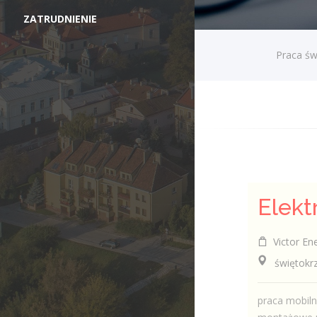
ZATRUDNIENIE
Praca św
Victor Ene
świętokrzy
praca mobiln