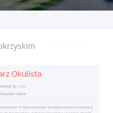
Jutro Medical Sp z o.o.
świętokrzyskie/ Kielce
Zakres obowiązków: Przeprowadzanie
kompleksowych konsultacji okulistycznych
Diagnostyka, ordynowanie leków i leczenie
chorób narządu wzroku...
dzisiaj
okrzyskim
Koordynator / Koordynatorka
Usług Serwisowych i
rz Okulista
Zespołów Terenowych
Klient portalu Praca.pl
edical Sp z o.o.
świętokrzyskie/ Kielce
zyskie/ Kielce
Operacyjne nadzorowanie i organizacja
realizacji usług czystościowych u
bowiązków: Przeprowadzanie kompleksowych konsultacji
kontrahentów w regionie według zapisów