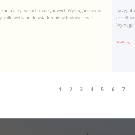
nkarza przy tynkach maszynowych Wymagania inne:
-przygot
y, mile widziane doświadczenie w budownictwie
przedłuże
Wymagania
wczoraj
1
2
3
4
5
6
7