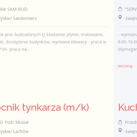
okle SAM-BUD
"SERVI
skie/ Sandomierz
świętok
e prac budowlanych tj. kładzenie płytek, malowanie,
- wymian
e, docieplenie budynków, wymiana elewacji - praca w
8.00-16.0
.00- praca na...
Wymagania
wczoraj
nik tynkarza (m/k)
Kuc
Piotr Musiał
Przedsi
skie/ Łachów
świętok