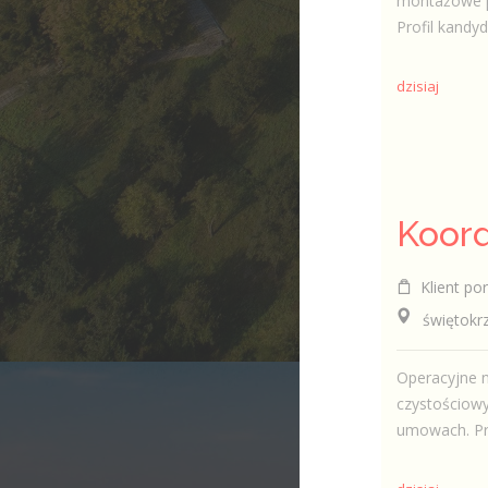
montażowe pr
Profil kandyda
dzisiaj
Klient por
świętokrzys
Operacyjne n
czystościow
umowach. Prz