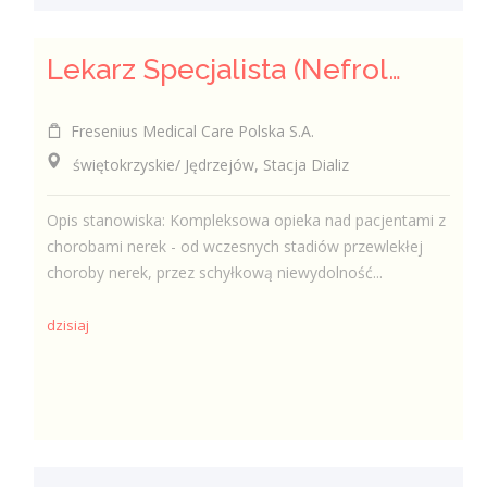
Lekarz Specjalista (Nefrolog / Internista) (K/M/N)
Fresenius Medical Care Polska S.A.
świętokrzyskie/ Jędrzejów, Stacja Dializ
Opis stanowiska: Kompleksowa opieka nad pacjentami z
chorobami nerek - od wczesnych stadiów przewlekłej
choroby nerek, przez schyłkową niewydolność...
dzisiaj