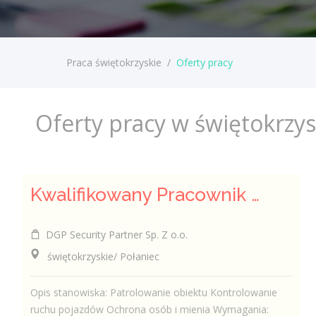
Praca świętokrzyskie
/
Oferty pracy
Oferty pracy w świętokrzy
Kwalifikowany Pracownik Ochrony z Pozwoleniem na Broń (K/M)
DGP Security Partner Sp. Z o.o.
świętokrzyskie/ Połaniec
Opis stanowiska: Patrolowanie obiektu Kontrolowanie
ruchu pojazdów Ochrona osób i mienia Wymagania: