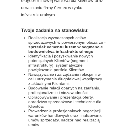
długoterminowej wartości dla Klientów oraz
umacnianiu firmy Cemex w rynku
infrastrukturalnym.
Twoje zadania na stanowisku:
Realizacja wyznaczonych celów
sprzedażowych w powierzonym obszarze -
sprzedaż cementu luzem w segmencie
budownictwa infrastrukturalnego
.
Identyfikacja i pozyskiwanie nowych
potencjalnych Klientów (segment
infrastruktury), systematyczne
powiększanie portfela Klientów.
Nawiązywanie i zarządzanie relacjami w
celu utrzymania długofalowej współpracy
z aktualnymi Klientami.
Budowanie relacji opartych na zaufaniu,
profesjonalizmie i niezawodności.
Opracowywanie i prezentacja oferty,
doradztwo sprzedażowe i techniczne dla
Klientów.
Prowadzenie profesjonalnych negocjacji
warunków handlowych oraz finalizowanie
umów sprzedaży, nadzór nad realizacją
umów.