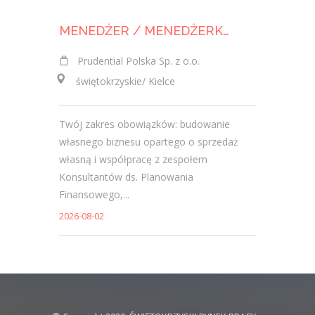
MENEDŻER / MENEDŻERKA ZESPOŁU SPRZEDAŻY
Prudential Polska Sp. z o.o.
Klient 
świętokrzyskie/ Kielce
świętok
Twój zakres obowiązków: budowanie
Rekrutac
własnego biznesu opartego o sprzedaż
Ubezpiecz
własną i współpracę z zespołem
motywowan
Konsultantów ds. Planowania
zespołu.
Finansowego,...
sprzedaż..
2026-08-02
2026-07-31