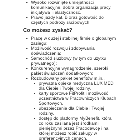
Wysoko rozwinięte umiejętności
komunikacyjne, dobra organizacja pracy,
inicjatywa i elastyczność.
Prawo jazdy kat. B oraz gotowość do
częstych podróży służbowych.
Co możesz zyskać?
Pracę w dużej i stabilnej firmie o globalnym
zasięgu;
Możliwość rozwoju i zdobywania
doświadczenia;
Samochód służbowy (w tym do użytku
prywatnego);
Konkurencyjne wynagrodzenie, szeroki
pakiet świadczeń dodatkowych;
Rozbudowany pakiet benefitów m.in.,
prywatna opieka medyczna LUX MED
dla Ciebie i Twojej rodziny,
karty sportowe FitProfit i możliwość
uczestnictwa w Pracowniczych Klubach
Sportowych,
ubezpieczenie dla Ciebie i Twojej
rodziny,
dostęp do platformy MyBenefit, która
co roku zasilana jest środkami
pieniężnymi przez Pracodawcę i na
której możesz robić zakupy w
preferencyjnych cenach,