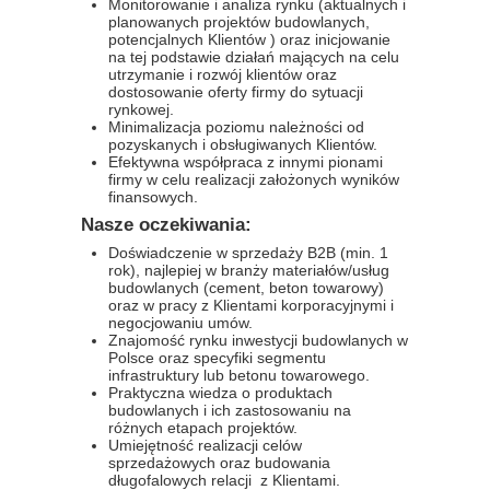
Monitorowanie i analiza rynku (aktualnych i
planowanych projektów budowlanych,
potencjalnych Klientów ) oraz inicjowanie
na tej podstawie działań mających na celu
utrzymanie i rozwój klientów oraz
dostosowanie oferty firmy do sytuacji
rynkowej.
Minimalizacja poziomu należności od
pozyskanych i obsługiwanych Klientów.
Efektywna współpraca z innymi pionami
firmy w celu realizacji założonych wyników
finansowych.
Nasze oczekiwania:
Doświadczenie w sprzedaży B2B (min. 1
rok), najlepiej w branży materiałów/usług
budowlanych (cement, beton towarowy)
oraz w pracy z Klientami korporacyjnymi i
negocjowaniu umów.
Znajomość rynku inwestycji budowlanych w
Polsce oraz specyfiki segmentu
infrastruktury lub betonu towarowego.
Praktyczna wiedza o produktach
budowlanych i ich zastosowaniu na
różnych etapach projektów.
Umiejętność realizacji celów
sprzedażowych oraz budowania
długofalowych relacji z Klientami.