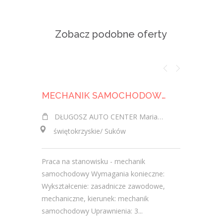
Zobacz podobne oferty
MECHANIK SAMOCHODOWY (K/M)
DŁUGOSZ AUTO CENTER Marian Długosz
KIJANKA SERW
świętokrzyskie/ Suków
świętokr
Praca na stanowisku - mechanik
Zakres o
samochodowy Wymagania konieczne:
usterek 
Wykształcenie: zasadnicze zawodowe,
elektroni
mechaniczne, kierunek: mechanik
przegląd
samochodowy Uprawnienia: 3...
osobowyc