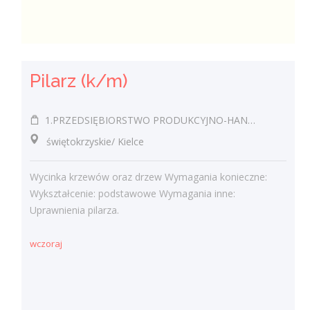
Pilarz (k/m)
1.PRZEDSIĘBIORSTWO PRODUKCYJNO-HANDLOWO-USŁUGOWE EUROPLUS JÓZEF MROZOWSKI 2.KAWIARNIA SANTANA JÓZEF MROZOWSKI
świętokrzyskie/ Kielce
Wycinka krzewów oraz drzew Wymagania konieczne:
Wykształcenie: podstawowe Wymagania inne:
Uprawnienia pilarza.
wczoraj