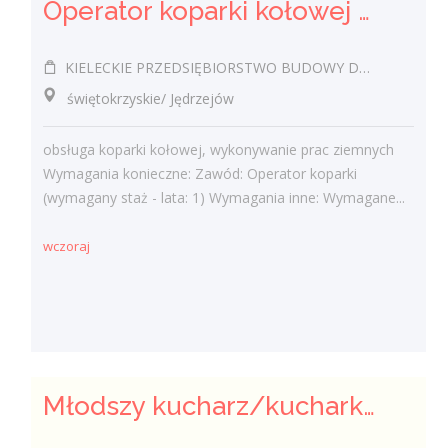
Operator koparki kołowej k/m
KIELECKIE PRZEDSIĘBIORSTWO BUDOWY DRÓG I MOSTÓW SPÓŁKA Z OGRANICZONĄ ODPOWIEDZIALNOŚCIĄ
świętokrzyskie/ Jędrzejów
obsługa koparki kołowej, wykonywanie prac ziemnych
Wymagania konieczne: Zawód: Operator koparki
(wymagany staż - lata: 1) Wymagania inne: Wymagane...
wczoraj
Młodszy kucharz/kucharka