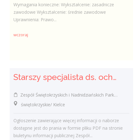
Wymagania konieczne: Wykształcenie: zasadnicze
zawodowe Wykształcenie: średnie zawodowe
Uprawnienia: Prawo...
wczoraj
Starszy specjalista ds. ochrony przyrody w ramach projektu odtworzenie sieci alei wierzbowo-lipowych oraz ochrona czynna owadów poprzez przywrócenie integralności siedlisk i zachowanie bioróżnorodnośc
Zespół Świętokrzyskich i Nadnidziańskich Parków Krajobrazowych w Kielcach, ul. Łódzka 244 Kielce
świętokrzyskie/ Kielce
Ogłoszenie zawierające więcej informacji o naborze
dostępne jest do prania w formie pliku PDF na stronie
biuletynu informacji publicznej Zespół...