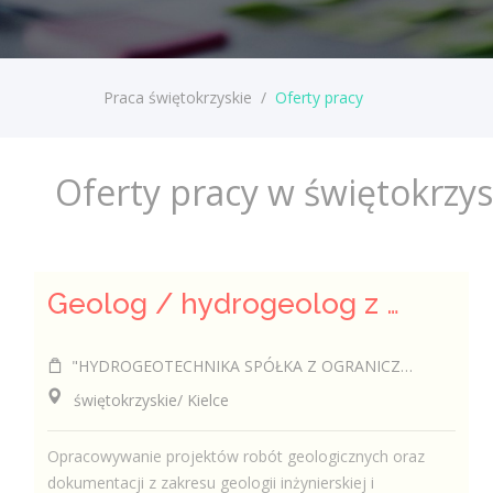
Praca świętokrzyskie
/
Oferty pracy
Oferty pracy w świętokrzy
Geolog / hydrogeolog z uprawnieniami (k/m)
"HYDROGEOTECHNIKA SPÓŁKA Z OGRANICZONĄ ODPOWIEDZIALNOŚCIĄ".
świętokrzyskie/ Kielce
Opracowywanie projektów robót geologicznych oraz
dokumentacji z zakresu geologii inżynierskiej i