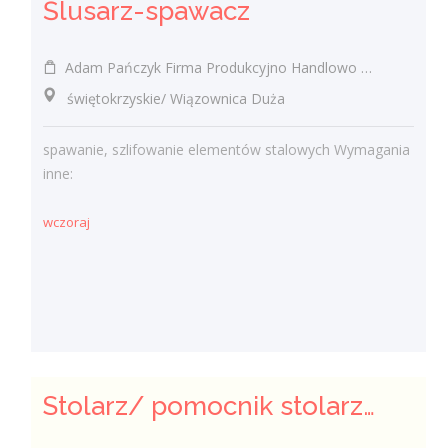
Ślusarz-spawacz
Adam Pańczyk Firma Produkcyjno Handlowo Usługowa "KONRAD" Wiązownica Duża
świętokrzyskie/ Wiązownica Duża
spawanie, szlifowanie elementów stalowych Wymagania
inne:
wczoraj
Stolarz/ pomocnik stolarza (k/.m)