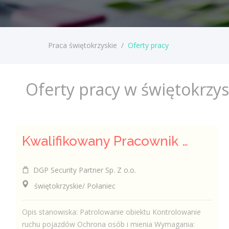
Praca świętokrzyskie
/
Oferty pracy
Oferty pracy w świętokrzy
Kwalifikowany Pracownik Ochrony z Pozwoleniem na Broń (K/M)
DGP Security Partner Sp. Z o.o.
świętokrzyskie/ Połaniec
Opis stanowiska: Patrolowanie obiektu Kontrolowanie
ruchu pojazdów Ochrona osób i mienia Wymagania: