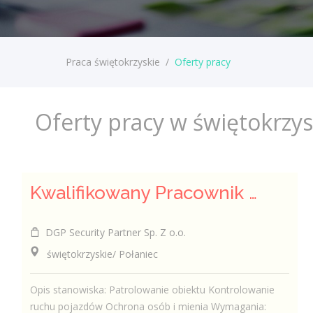
Praca świętokrzyskie
/
Oferty pracy
Oferty pracy w świętokrzy
Kwalifikowany Pracownik Ochrony z Pozwoleniem na Broń (K/M)
DGP Security Partner Sp. Z o.o.
świętokrzyskie/ Połaniec
Opis stanowiska: Patrolowanie obiektu Kontrolowanie
ruchu pojazdów Ochrona osób i mienia Wymagania: