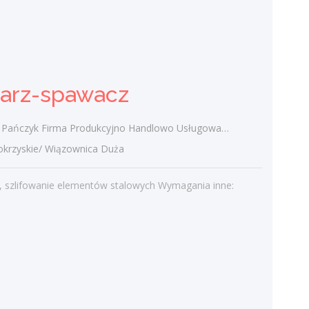
Konsultant edukacyjny /
Konsultantka edukacyjna
PODRĘCZNIKARNIA Wydawnictwo
sarz-spawacz
Edukacyjne Sp. z o.o.
świętokrzyskie/
zyk Firma Produkcyjno Handlowo Usługowa "KONRAD" Wiązownica Duża
Miejsce pracy: region do ustalenia Forma
zatrudnienia: umowa o pracę Tryb pracy:
rzyskie/ Wiązownica Duża
terenowy, zadaniowy czas pracy Opis
stanowiska: Pozyskiwanie nowych...
, szlifowanie elementów stalowych Wymagania inne:
dzisiaj
Więcej ofert pracy
Praca