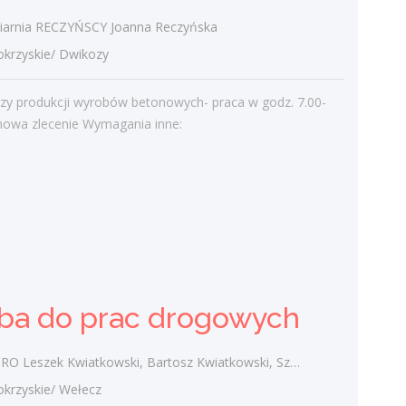
arnia RECZYŃSCY Joanna Reczyńska
rzyskie/ Dwikozy
Najnowsze komentarze
admin
-
Obcokrajowcy w
rzy produkcji wyrobów betonowych- praca w godz. 7.00-
świętokrzyskim
mowa zlecenie Wymagania inne:
Gość
-
Obcokrajowcy w
świętokrzyskim
admin
-
Aktywizacja zawodowa osób
niepełnosprawnych w świętokrzyskim
czytelnik
-
Aktywizacja zawodowa osób
niepełnosprawnych w świętokrzyskim
ba do prac drogowych
admin
-
Zawody nadwyżkowe w
województwie świętokrzyskim
zek Kwiatkowski, Bartosz Kwiatkowski, Szymon Kwiatkowski spółka cywilna
rzyskie/ Wełecz