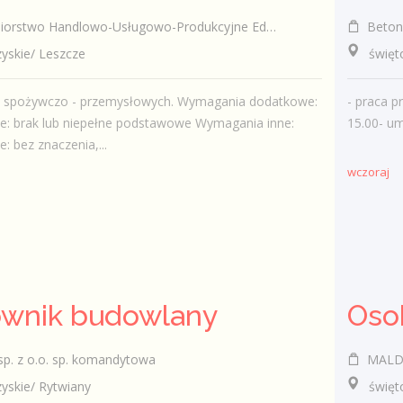
rstwo Handlowo-Usługowo-Produkcyjne Edward Kasza
Betoni
skie/ Leszcze
świętok
t. spożywczo - przemysłowych. Wymagania dodatkowe:
- praca p
e: brak lub niepełne podstawowe Wymagania inne:
15.00- u
: bez znaczenia,...
wczoraj
ownik budowlany
Oso
p. z o.o. sp. komandytowa
MALDRO Les
skie/ Rytwiany
świętok