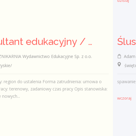
dzisiaj
Konsultant edukacyjny / Konsultantka edukacyjna
Ślu
KARNIA Wydawnictwo Edukacyjne Sp. z o.o.
Adam Pańc
skie/
świętok
y: region do ustalenia Forma zatrudnienia: umowa o
spawanie
racy: terenowy, zadaniowy czas pracy Opis stanowiska:
 nowych...
wczoraj