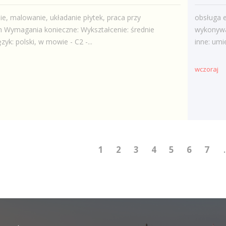
e, malowanie, układanie płytek, praca przy
obsługa e
h Wymagania konieczne: Wykształcenie: średnie
wykonywa
yk: polski, w mowie - C2 -...
inne: umi
wczoraj
1
2
3
4
5
6
7