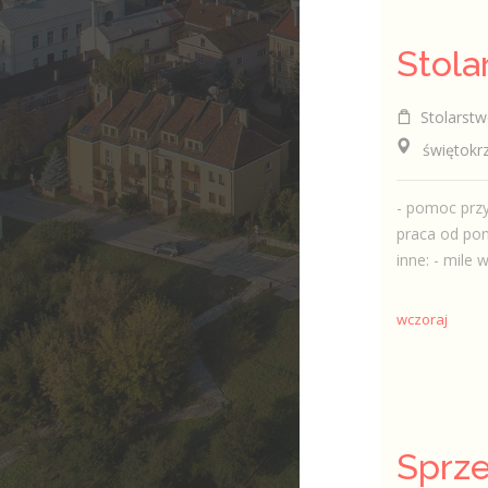
Stolarstw
świętokrzy
- pomoc przy
praca od pon
inne: - mile w
wczoraj