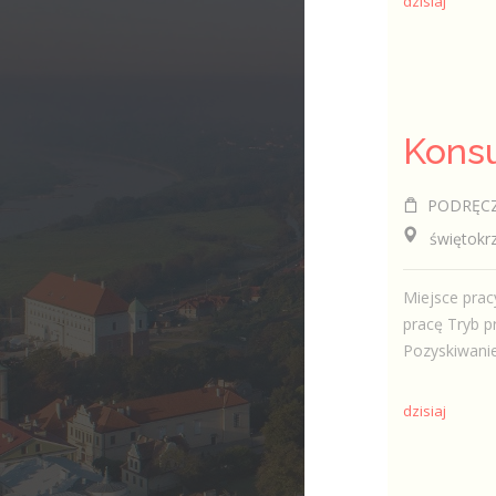
dzisiaj
PODRĘCZNI
świętokrzy
Miejsce prac
pracę Tryb p
Pozyskiwanie
dzisiaj