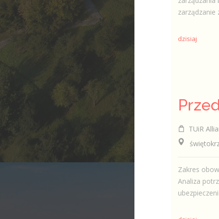
zarządzania 
zarządzanie 
dzisiaj
TUiR Allia
świętokrzys
Zakres obowi
Analiza potr
ubezpieczeni