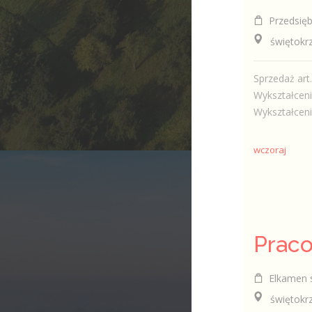
Przedsiębio
świętokrzy
Sprzedaż ar
Wykształceni
Wykształcenie
wczoraj
Prac
Elkamen s
świętokrzy