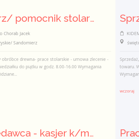
Stolarz/ pomocnik stolarza (k/.m)
o Chorab Jacek
KIDEM
skie/ Sandomierz
świętokr
 obróbce drewna- prace stolarskie - umowa zlecenie -
Sprzedaż
iedziałku do piątku w godz. 8.00-16.00 Wymagania
towaru. 
idziane...
Wymagania
wczoraj
Sprzedawca - kasjer k/m/inni
Pra