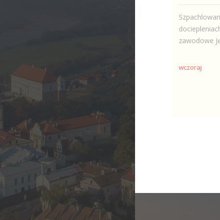
Szpachlowani
dociepleniac
zawodowe Jęz
wczoraj