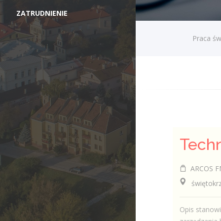
ZATRUDNIENIE
Praca św
ARCOS FM 
świętokrzy
Opis stanow