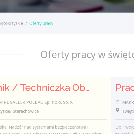
iętokrzyskie
/
Oferty pracy
Oferty pracy w święt
Technik / Techniczka Obsługi Budynku
PL SALLER POLBAU Sp. z o.o. Sp. K
MAKRO 
skie/ Starachowice
świętokr
iska: Nadzór nad systemami bezpieczeństwa i
Do Twoic