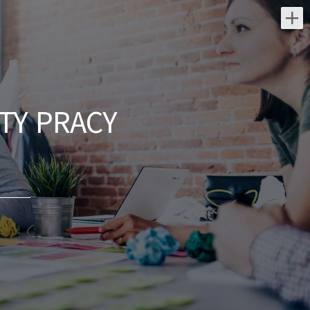
Najnowsze oferty pracy:
Technik / Techniczka Obsługi
Budynku
TY PRACY
ARCOS FM PL SALLER POLBAU Sp. z
o.o. Sp. K
świętokrzyskie/ Starachowice
Opis stanowiska: Nadzór nad systemami
bezpieczeństwa i zarządzania budynkiem.
Prowadzenie przetargów, zbieranie ofert i
zarządzanie zewnętrznymi...
dzisiaj
Pracownik Działu Dostaw
(K/M)