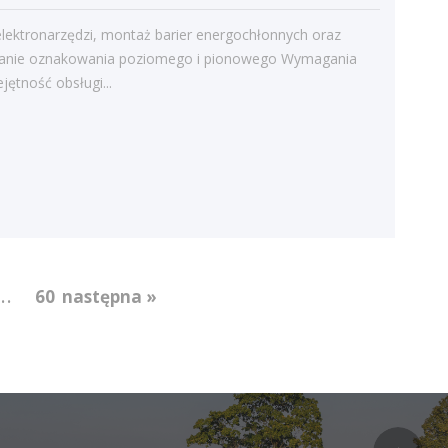
Kategorie
lektronarzędzi, montaż barier energochłonnych oraz
Bieżące informacje
nie oznakowania poziomego i pionowego Wymagania
ejętność obsługi...
Struktura zatrudnienia
...
60
następna »