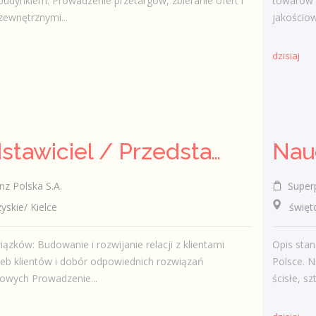
budynkiem. Prowadzenie przetargów, zbieranie ofert i
towarów 
zewnętrznymi...
jakościow
dzisiaj
Przedstawiciel / Przedstawicielka ds. sprzedaży ubezpieczeń majątkowych
Nau
nz Polska S.A.
Super
kie/ Kielce
świętokr
ązków: Budowanie i rozwijanie relacji z klientami
Opis stan
zeb klientów i dobór odpowiednich rozwiązań
Polsce. N
owych Prowadzenie...
ścisłe, sz