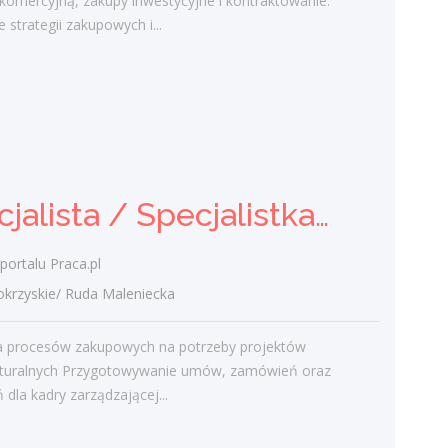
 komercyjną, zakupy inwestycyjne i kontraktowanie.
portfela klientów oraz relacji biznesowych
 strategii zakupowych i...
Analiza potrzeb klientów oraz dobór
rozwiązań ubezpieczeniowych
Prowadzenie...
wczoraj
Specjalista / Specjalistka ds.
Specjalista / Specjalistka ds. Zakupów
Zakupów
Klient portalu Praca.pl
portalu Praca.pl
świętokrzyskie/ Ruda Maleniecka
zyskie/ Ruda Maleniecka
Realizacja procesów zakupowych na
potrzeby projektów infrastrukturalnych
ja procesów zakupowych na potrzeby projektów
Przygotowywanie umów, zamówień oraz
ukturalnych Przygotowywanie umów, zamówień oraz
zestawień dla kadry zarządzającej...
 dla kadry zarządzającej...
wczoraj