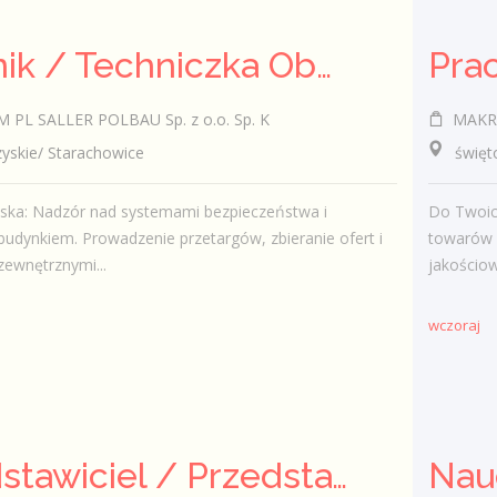
Technik / Techniczka Obsługi Budynku
PL SALLER POLBAU Sp. z o.o. Sp. K
MAKRO 
skie/ Starachowice
świętokr
iska: Nadzór nad systemami bezpieczeństwa i
Do Twoic
budynkiem. Prowadzenie przetargów, zbieranie ofert i
towarów 
zewnętrznymi...
jakościow
wczoraj
Przedstawiciel / Przedstawicielka ds. sprzedaży ubezpieczeń majątkowych
Nau