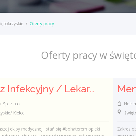
iętokrzyskie
/
Oferty pracy
Oferty pracy w święt
Lekarz Infekcyjny / Lekarka Infekcyjna
Sp. z o.o.
Holcim
kie/ Kielce
świętok
szej ekipy medycznej i stań się #bohaterem opieki
Zakres o