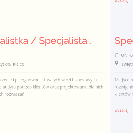
wczoraj
Specjalistka / Specjalista ds. Sprzedaży ubezpieczeń
UNI-B
kie/ Kielce
świętok
zenie i pielęgnowanie trwałych więzi biznesowych.
Miejsce p
audytu potrzeb klientów oraz projektowanie dla nich
rozwijani
h rozwiązań...
klientów 
wczoraj