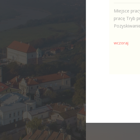
Miejsce prac
pracę Tryb p
Pozyskiwanie
wczoraj