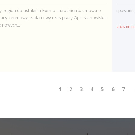
y: region do ustalenia Forma zatrudnienia: umowa o
spawanie
racy: terenowy, zadaniowy czas pracy Opis stanowiska:
 nowych...
2026-08-0
1
2
3
4
5
6
7