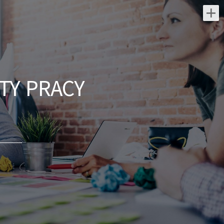
Najnowsze oferty pracy:
Lekarz Infekcyjny / Lekarka
Infekcyjna
TY PRACY
Medicover Sp. z o.o.
świętokrzyskie/ Kielce
Dołącz do naszej ekipy medycznej i stań
się #bohaterem opieki zdrowotnej!
Szukamy Ciebie jeśli ​ : posiadasz prawo
wykonywania zawodu obsługa
komputera...
wczoraj
Menedżer / Menedżerka
Zespołu Strategii Komercyjnej