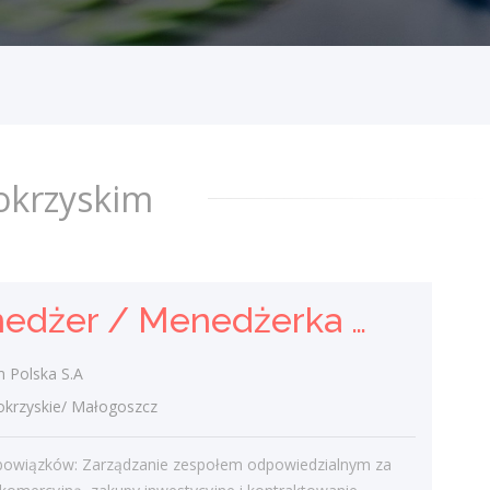
i Kontraktowania
Holcim Polska S.A
świętokrzyskie/ Małogoszcz
Zakres obowiązków: Zarządzanie
zespołem odpowiedzialnym za strategię
komercyjną, zakupy inwestycyjne i
okrzyskim
kontraktowanie. Tworzenie strategii
zakupowych i...
wczoraj
Menedżer / Menedżerka Zespołu Strategii Komercyjnej i Kontraktowania
Agent Ubezpieczeniowy /
Agentka Ubezpieczeniowa
 Polska S.A
rzyskie/ Małogoszcz
Klient portalu Praca.pl
świętokrzyskie/ Kielce
bowiązków: Zarządzanie zespołem odpowiedzialnym za
Budowanie i pozyskiwanie własnego