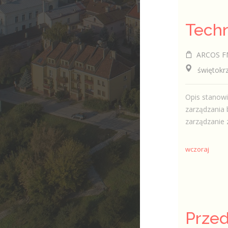
ARCOS FM 
świętokrzy
Opis stanow
zarządzania 
zarządzanie 
wczoraj