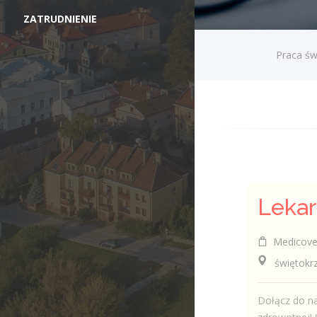
ZATRUDNIENIE
Praca św
Medicover 
świętokrzys
Dołącz do na