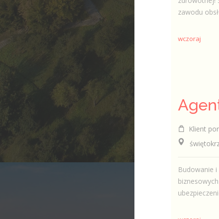
zdrowotnej! 
zawodu obsł
wczoraj
Klient por
świętokrzys
Budowanie i 
biznesowych 
ubezpieczeni