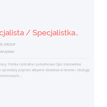
Specjalistka / Specjalista ds.
Sprzedaży ubezpieczeń
Praca.pl
Specjalista / Specjalistka ds. sprzedaży rozwiązań technicznych
świętokrzyskie/ Kielce
Zadania Tworzenie i pielęgnowanie
IS GROUP
trwałych więzi biznesowych. Dokonywanie
audytu potrzeb klientów oraz
rzyskie/
projektowanie dla nich dedykowanych
rozwiązań...
racy: Polska centralna i południowa Opis stanowiska:
e sprzedaży poprzez aktywne działania w terenie i obsługę
wczoraj
biznesowych,...
Więcej ofert pracy
Praca