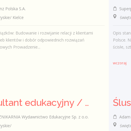
nz Polska S.A.
Super
kie/ Kielce
świętokr
ązków: Budowanie i rozwijanie relacji z klientami
Opis stan
zeb klientów i dobór odpowiednich rozwiązań
Polsce. N
owych Prowadzenie...
ścisłe, sz
wczoraj
Konsultant edukacyjny / Konsultantka edukacyjna
Ślu
KARNIA Wydawnictwo Edukacyjne Sp. z o.o.
Adam Pańc
skie/
świętok