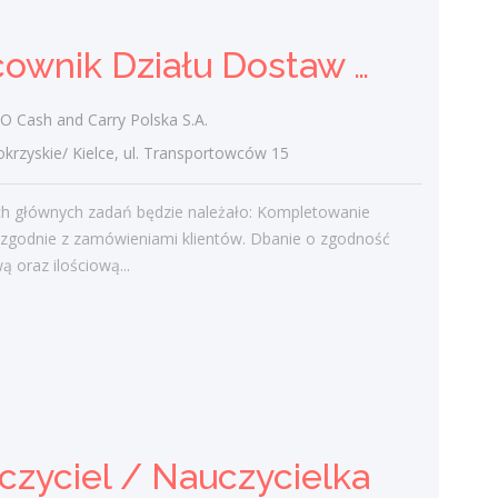
Praca
Pracownik Działu Dostaw (K/M)
Ostatnie wpisy
Cash and Carry Polska S.A.
Nowoczesne technologie w pracy. Jak
zyskie/ Kielce, ul. Transportowców 15
z tym radzą sobie starsi pracownicy?
2 lutego 2021
h głównych zadań będzie należało: Kompletowanie
Jak zmienić pracę fizyczną na biurową?
zgodnie z zamówieniami klientów. Dbanie o zgodność
3 stycznia 2021
ą oraz ilościową...
W województwie świętokrzyskim
brakuje wykwalifikowanych murarzy
12 grudnia 2020
Dobry lider, czyli jaki?
10 listopada 2020
Mobilny, elastyczny i nastawiony na
rozwój – czy to ideał pracownika?
czyciel / Nauczycielka
19 października 2020