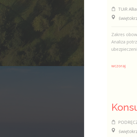
TUiR Allia
świętokrzys
Zakres obowi
Analiza potr
ubezpieczeni
wczoraj
PODRĘCZNI
świętokrzy