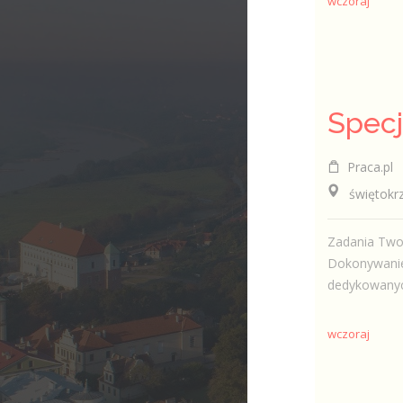
wczoraj
Praca.pl
świętokrzys
Zadania Twor
Dokonywanie 
dedykowanyc
wczoraj