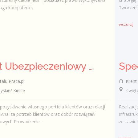
Szukamy Ciebie jeśli ​ : posiadasz prawo wykonywania
strategię
uga komputera...
Tworzenie
wczoraj
Agent Ubezpieczeniowy / Agentka Ubezpieczeniowa
talu Praca.pl
Klient 
kie/ Kielce
świętokr
pozyskiwanie własnego portfela klientów oraz relacji
Realizac
Analiza potrzeb klientów oraz dobór rozwiązań
infrastr
owych Prowadzenie...
zestawień