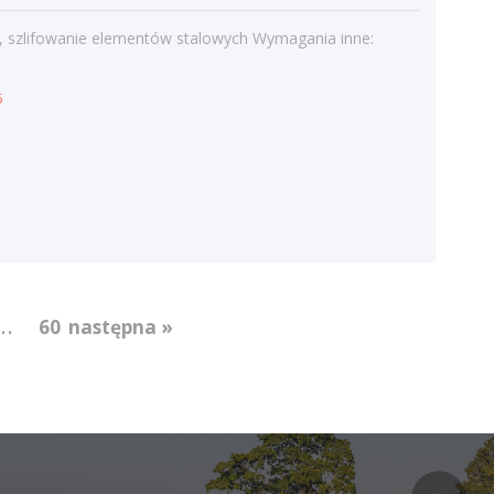
Kategorie
, szlifowanie elementów stalowych Wymagania inne:
Bieżące informacje
Struktura zatrudnienia
6
...
60
następna »