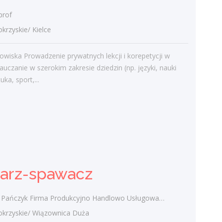
prof
zyskie/ Kielce
Najnowsze komentarze
admin
-
Obcokrajowcy w
owiska Prowadzenie prywatnych lekcji i korepetycji w
świętokrzyskim
auczanie w szerokim zakresie dziedzin (np. języki, nauki
tuka, sport,...
Gość
-
Obcokrajowcy w
świętokrzyskim
admin
-
Aktywizacja zawodowa osób
niepełnosprawnych w świętokrzyskim
czytelnik
-
Aktywizacja zawodowa osób
niepełnosprawnych w świętokrzyskim
sarz-spawacz
admin
-
Zawody nadwyżkowe w
województwie świętokrzyskim
zyk Firma Produkcyjno Handlowo Usługowa "KONRAD" Wiązownica Duża
rzyskie/ Wiązownica Duża