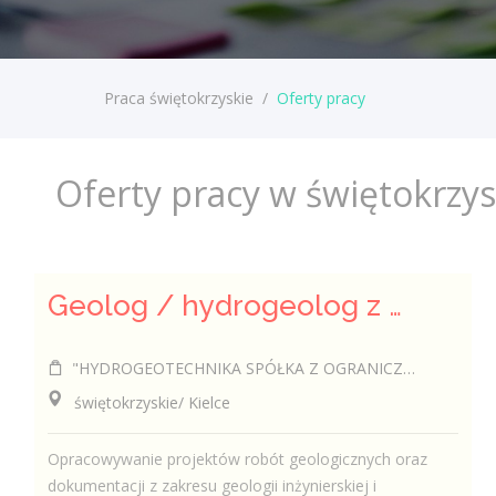
Praca świętokrzyskie
/
Oferty pracy
Oferty pracy w świętokrzy
Geolog / hydrogeolog z uprawnieniami (k/m)
"HYDROGEOTECHNIKA SPÓŁKA Z OGRANICZONĄ ODPOWIEDZIALNOŚCIĄ".
świętokrzyskie/ Kielce
Opracowywanie projektów robót geologicznych oraz
dokumentacji z zakresu geologii inżynierskiej i