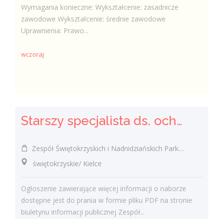
Wymagania konieczne: Wykształcenie: zasadnicze
zawodowe Wykształcenie: średnie zawodowe
Uprawnienia: Prawo...
wczoraj
Starszy specjalista ds. ochrony przyrody w ramach projektu odtworzenie sieci alei wierzbowo-lipowych oraz ochrona czynna owadów poprzez przywrócenie integralności siedlisk i zachowanie bioróżnorodnośc
Zespół Świętokrzyskich i Nadnidziańskich Parków Krajobrazowych w Kielcach, ul. Łódzka 244 Kielce
świętokrzyskie/ Kielce
Ogłoszenie zawierające więcej informacji o naborze
dostępne jest do prania w formie pliku PDF na stronie
biuletynu informacji publicznej Zespół...