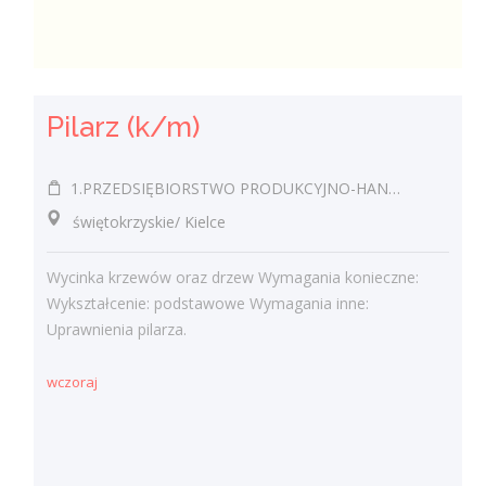
Pilarz (k/m)
1.PRZEDSIĘBIORSTWO PRODUKCYJNO-HANDLOWO-USŁUGOWE EUROPLUS JÓZEF MROZOWSKI 2.KAWIARNIA SANTANA JÓZEF MROZOWSKI
świętokrzyskie/ Kielce
Wycinka krzewów oraz drzew Wymagania konieczne:
Wykształcenie: podstawowe Wymagania inne:
Uprawnienia pilarza.
wczoraj