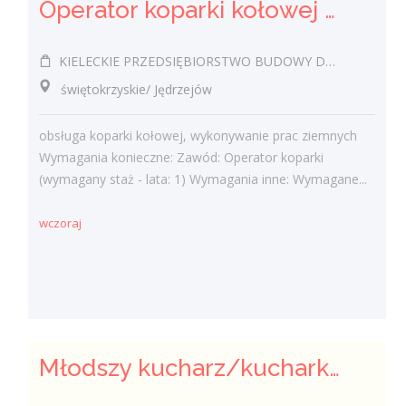
Operator koparki kołowej k/m
KIELECKIE PRZEDSIĘBIORSTWO BUDOWY DRÓG I MOSTÓW SPÓŁKA Z OGRANICZONĄ ODPOWIEDZIALNOŚCIĄ
świętokrzyskie/ Jędrzejów
obsługa koparki kołowej, wykonywanie prac ziemnych
Wymagania konieczne: Zawód: Operator koparki
(wymagany staż - lata: 1) Wymagania inne: Wymagane...
wczoraj
Młodszy kucharz/kucharka