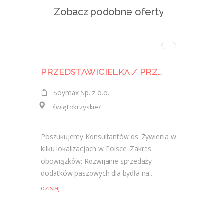
Zobacz podobne oferty
PRZEDSTAWICIELKA / PRZEDSTAWICIEL HANDLOWY DS. ŻYWIENIA ZWIERZĄT
Soymax Sp. z o.o.
PODRĘCZNIKA
świętokrzyskie/
świętok
Poszukujemy Konsultantów ds. Żywienia w
Miejsce p
kilku lokalizacjach w Polsce. Zakres
zatrudnie
obowiązków: Rozwijanie sprzedaży
terenowy,
dodatków paszowych dla bydła na...
zadania a
dzisiaj
2026-08-05