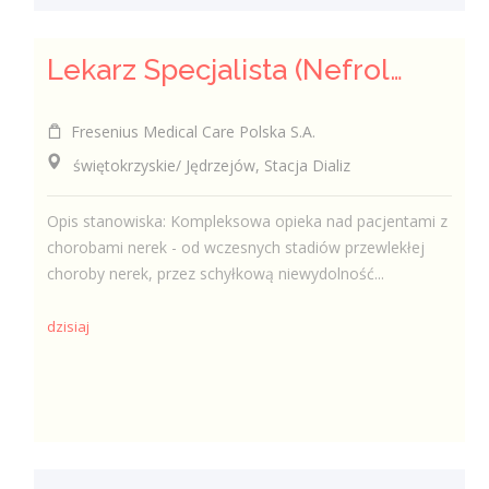
Lekarz Specjalista (Nefrolog / Internista) (K/M/N)
Fresenius Medical Care Polska S.A.
świętokrzyskie/ Jędrzejów, Stacja Dializ
Opis stanowiska: Kompleksowa opieka nad pacjentami z
chorobami nerek - od wczesnych stadiów przewlekłej
choroby nerek, przez schyłkową niewydolność...
dzisiaj