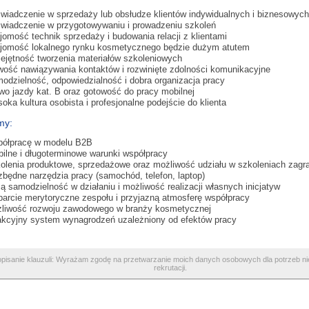
wiadczenie w sprzedaży lub obsłudze klientów indywidualnych i biznesowych
wiadczenie w przygotowywaniu i prowadzeniu szkoleń
jomość technik sprzedaży i budowania relacji z klientami
jomość lokalnego rynku kosmetycznego będzie dużym atutem
ejętność tworzenia materiałów szkoleniowych
wość nawiązywania kontaktów i rozwinięte zdolności komunikacyjne
odzielność, odpowiedzialność i dobra organizacja pracy
wo jazdy kat. B oraz gotowość do pracy mobilnej
oka kultura osobista i profesjonalne podejście do klienta
my:
ółpracę w modelu B2B
bilne i długoterminowe warunki współpracy
olenia produktowe, sprzedażowe oraz możliwość udziału w szkoleniach zagr
zbędne narzędzia pracy (samochód, telefon, laptop)
ą samodzielność w działaniu i możliwość realizacji własnych inicjatyw
arcie merytoryczne zespołu i przyjazną atmosferę współpracy
liwość rozwoju zawodowego w branży kosmetycznej
akcyjny system wynagrodzeń uzależniony od efektów pracy
opisanie klauzuli: Wyrażam zgodę na przetwarzanie moich danych osobowych dla potrzeb n
rekrutacji.