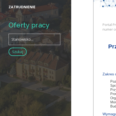
ZATRUDNIENIE
Oferty pracy
Portal P
numer ce
Pr
Zakres 
Poz
Spr
Prz
Pro
Org
Mon
Bud
Wymaga