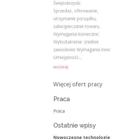
Świętokrzyski
Sprzedaż, oferowanie,
Gość
-
Obcokrajowcy w
utrzymanie porządku,
świętokrzyskim
zabezpieczanie towaru.
admin
-
Aktywizacja zawodowa osób
Wymagania konieczne:
niepełnosprawnych w świętokrzyskim
Wykształcenie: średnie
zawodowe Wymagania inne:
czytelnik
-
Aktywizacja zawodowa osób
Umiejętność...
niepełnosprawnych w świętokrzyskim
wczoraj
admin
-
Zawody nadwyżkowe w
województwie świętokrzyskim
Więcej ofert pracy
Praca
Kategorie
Praca
Bieżące informacje
Ostatnie wpisy
Struktura zatrudnienia
Nowoczesne technologie