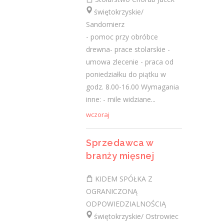
z tym radzą sobie starsi pracownicy?
świętokrzyskie/
2 lutego 2021
Sandomierz
- pomoc przy obróbce
Jak zmienić pracę fizyczną na biurową?
3 stycznia 2021
drewna- prace stolarskie -
umowa zlecenie - praca od
W województwie świętokrzyskim
poniedziałku do piątku w
brakuje wykwalifikowanych murarzy
godz. 8.00-16.00 Wymagania
12 grudnia 2020
inne: - mile widziane...
Dobry lider, czyli jaki?
wczoraj
10 listopada 2020
Mobilny, elastyczny i nastawiony na
Sprzedawca w
rozwój – czy to ideał pracownika?
19 października 2020
branży mięsnej
KIDEM SPÓŁKA Z
Najnowsze komentarze
OGRANICZONĄ
ODPOWIEDZIALNOŚCIĄ
admin
-
Obcokrajowcy w
świętokrzyskie/ Ostrowiec
świętokrzyskim