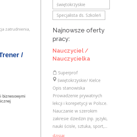
Edukacyjne Sp. z o.o.
świętokrzyskie
świętokrzyskie/
Specjalista ds. Szkoleń
Miejsce pracy: region do ustalenia Forma
zatrudnienia: umowa o pracę Tryb pracy:
cja zatrudnienia,
Najnowsze oferty
terenowy, zadaniowy czas pracy Opis
pracy:
stanowiska: Pozyskiwanie nowych...
Nauczyciel /
dzisiaj
Trener /
Nauczycielka
Ślusarz-spawacz
Superprof
świętokrzyskie/ Kielce
Adam Pańczyk Firma Produkcyjno
Opis stanowiska
Handlowo Usługowa "KONRAD"
Prowadzenie prywatnych
mi biznesowymi
Wiązownica Duża
icznej
lekcji i korepetycji w Polsce.
świętokrzyskie/ Wiązownica Duża
Nauczanie w szerokim
spawanie, szlifowanie elementów
zakresie dziedzin (np. języki,
stalowych Wymagania inne:
nauki ścisłe, sztuka, sport,...
wczoraj
dzisiaj