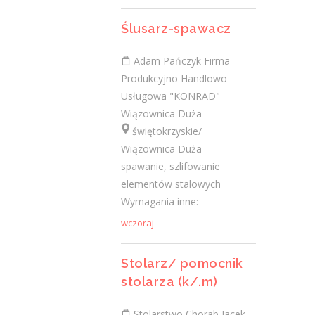
świętokrzyskie/ Ostrowiec Świętokrzyski
Sprzedaż, oferowanie, utrzymanie
Ślusarz-spawacz
porządku, zabezpieczanie towaru.
Wymagania konieczne: Wykształcenie:
Adam Pańczyk Firma
średnie zawodowe Wymagania inne:
Produkcyjno Handlowo
Umiejętność...
Usługowa "KONRAD"
Wiązownica Duża
wczoraj
świętokrzyskie/
Wiązownica Duża
Więcej ofert pracy
spawanie, szlifowanie
elementów stalowych
Wymagania inne:
Praca
wczoraj
Praca
Stolarz/ pomocnik
stolarza (k/.m)
Ostatnie wpisy
Nowoczesne technologie w pracy. Jak
Stolarstwo Chorab Jacek