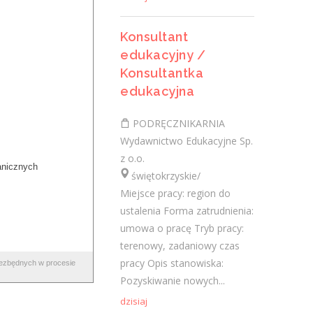
Konsultant
Stolarz/ pomocnik stolarza
edukacyjny /
(k/.m)
Konsultantka
edukacyjna
Stolarstwo Chorab Jacek
świętokrzyskie/ Sandomierz
PODRĘCZNIKARNIA
- pomoc przy obróbce drewna- prace
Wydawnictwo Edukacyjne Sp.
stolarskie - umowa zlecenie - praca od
z o.o.
poniedziałku do piątku w godz. 8.00-16.00
anicznych
świętokrzyskie/
Wymagania inne: - mile widziane...
Miejsce pracy: region do
wczoraj
ustalenia Forma zatrudnienia:
umowa o pracę Tryb pracy:
terenowy, zadaniowy czas
Sprzedawca w branży mięsnej
pracy Opis stanowiska:
iezbędnych w procesie
Pozyskiwanie nowych...
KIDEM SPÓŁKA Z OGRANICZONĄ
ODPOWIEDZIALNOŚCIĄ
dzisiaj