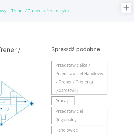
owy – Trener / Trenerka (kosmetyki)
Najnowsze oferty pracy:
Nauczyciel / Nauczycielka
Superprof
świętokrzyskie/ Kielce
rener /
Sprawdź podobne
Opis stanowiska Prowadzenie prywatnych
lekcji i korepetycji w Polsce. Nauczanie w
Przedstawicielka /
szerokim zakresie dziedzin (np. języki,
Przedstawiciel Handlowy
nauki ścisłe, sztuka, sport,...
– Trener / Trenerka
dzisiaj
(kosmetyki)
Praca.pl
Konsultant edukacyjny /
Przedstawiciel
Konsultantka edukacyjna
Regionalny
PODRĘCZNIKARNIA Wydawnictwo
Handlowiec