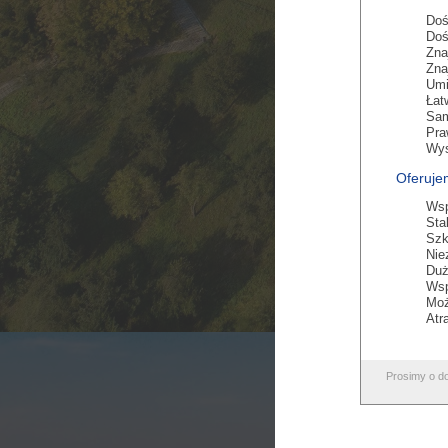
Doś
Doś
Zna
Zna
Umi
Łat
Sam
Pra
Wys
Oferuje
Wsp
Sta
Szk
Nie
Duż
Wsp
Moż
Atr
Prosimy o d