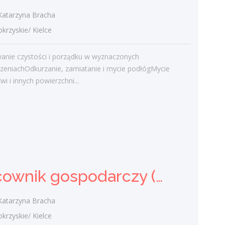
Najnowsze komentarze
tarzyna Bracha
admin
-
Obcokrajowcy w
zyskie/ Kielce
świętokrzyskim
anie czystości i porządku w wyznaczonych
Gość
-
Obcokrajowcy w
zeniachOdkurzanie, zamiatanie i mycie podłógMycie
świętokrzyskim
wi i innych powierzchni...
admin
-
Aktywizacja zawodowa osób
niepełnosprawnych w świętokrzyskim
czytelnik
-
Aktywizacja zawodowa osób
niepełnosprawnych w świętokrzyskim
admin
-
Zawody nadwyżkowe w
województwie świętokrzyskim
Pracownik gospodarczy (k/m)
tarzyna Bracha
Kategorie
zyskie/ Kielce