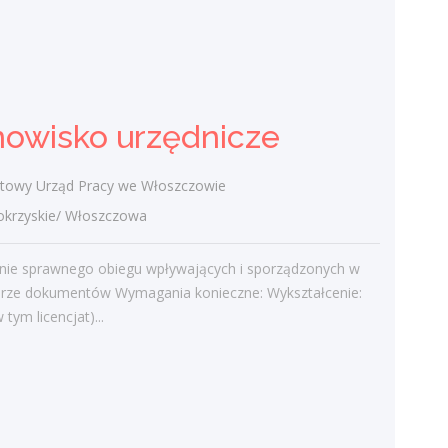
Powiatowy Urząd Pracy w Kielcach
świętokrzyskie/ Janów (pow. kielecki, gm.
Piekoszów), Janów
Prace ślusarskie przy obróbce elementów
nowisko urzędnicze
metalowych - cięcie spawanie laserowo
szlifowanie Wymagania konieczne:
Wykształcenie: gimnazjalne Wymagania
owy Urząd Pracy we Włoszczowie
inne:
rzyskie/ Włoszczowa
dzisiaj
nie sprawnego obiegu wpływających i sporządzonych w
urze dokumentów Wymagania konieczne: Wykształcenie:
Więcej ofert pracy
tym licencjat)...
Praca
Praca