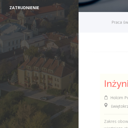
ZATRUDNIENIE
Praca św
Holcim Po
świętokrzy
Zakres obow