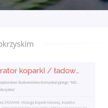
Przedsiębiorstwo Budownictwa
Komunikacyjnego "MOSTKOL" Sp. z o.o.
świętokrzyskie/
Cała Polska ZADANIA: Obsługa koparki
kołowej, koparko-ładowarki, ładowarki
teleskopowej (mile widziane uprawnienia
okrzyskim
na więcej niż jedną maszynę) Praca...
dzisiaj
Operator koparki / ładowarki teleskopowej
Dostawca - Kurier
PTD PARTNER
biorstwo Budownictwa Komunikacyjnego "MOSTKOL" Sp. z o.o.
świętokrzyskie/ Kielce
rzyskie/
Zakres obowiązków Odbieranie i
dostarczanie posiłków/zakupów
ska ZADANIA: Obsługa koparki kołowej, koparko-
Zabezpieczanie przesyłek przed