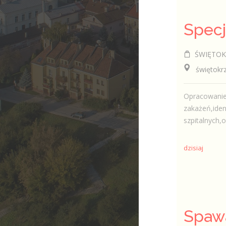
ŚWIĘTOKR
świętokrzy
Opracowanie 
zakażeń,iden
szpitalnych,
dzisiaj
Spaw