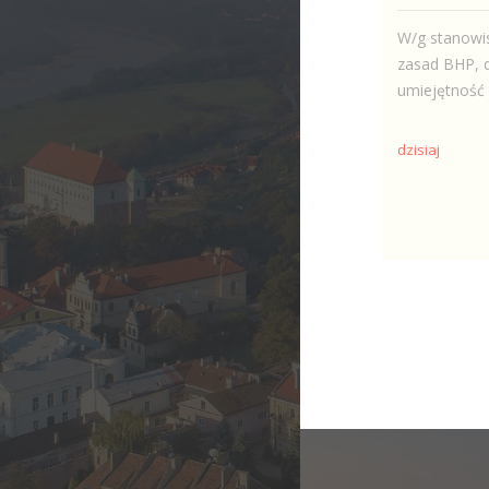
W/g stanowi
zasad BHP, d
umiejętność 
dzisiaj