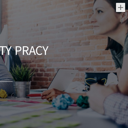
Najnowsze oferty pracy:
Inżynier strzałowy / Inżynierka
strzałowa
TY PRACY
Holcim Polska S.A
świętokrzyskie/ Radkowice
Zakres obowiązków: Opracowywanie i
weryfikacja projektów robót wiertniczo-
strzałowych. Dobór parametrów
strzałowych, w tym siatki otworów,
konstrukcji...
dzisiaj
Operator koparki / ładowarki
teleskopowej