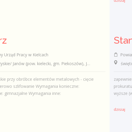
dzisiaj
rz
Sta
 Urząd Pracy w Kielcach
Powiat
e/ Janów (pow. kielecki, gm. Piekoszów), Janów
świętok
skie przy obróbce elementów metalowych - cięcie
zapewnie
serowo szlifowanie Wymagania konieczne:
prokurat
e: gimnazjalne Wymagania inne:
wyższe (w 
dzisiaj