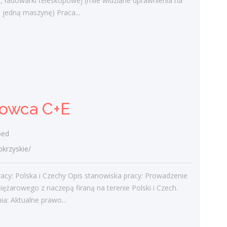
, ładowarki teleskopowej (mile widziane uprawnienia na
ewentualnymi uszkodzeniami
ż jedną maszynę) Praca...
Utrzymywanie dobrych relacji z...
dzisiaj
Kierowca C+E
Wrosped
rowca C+E
świętokrzyskie/
Obszar pracy: Polska i Czechy Opis
stanowiska pracy: Prowadzenie pojazdu
ed
ciężarowego z naczepą firaną na terenie
rzyskie/
Polski i Czech. Wymagania: Aktualne
prawo...
acy: Polska i Czechy Opis stanowiska pracy: Prowadzenie
dzisiaj
iężarowego z naczepą firaną na terenie Polski i Czech.
a: Aktualne prawo...
Ślusarz