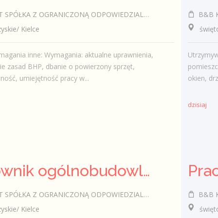
SPÓŁKA Z OGRANICZONĄ ODPOWIEDZIALNOŚCIĄ
B&B Ka
kie/ Kielce
świętokr
agania inne: Wymagania: aktualne uprawnienia,
Utrzymyw
ie zasad BHP, dbanie o powierzony sprzęt,
pomieszc
ność, umiejętność pracy w...
okien, drz
dzisiaj
Pracownik ogólnobudowlany (k/m)
SPÓŁKA Z OGRANICZONĄ ODPOWIEDZIALNOŚCIĄ
B&B Ka
kie/ Kielce
świętokr