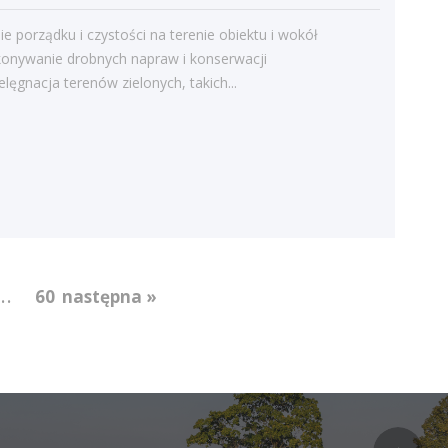
Bieżące informacje
Struktura zatrudnienia
e porządku i czystości na terenie obiektu i wokół
onywanie drobnych napraw i konserwacji
elęgnacja terenów zielonych, takich...
...
60
następna »