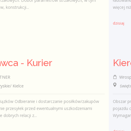
trzałowych. Dobór parametrów strzałowych, w tym
ładowarki
w, konstrukcji...
więcej ni
dzisiaj
wca - Kurier
Kie
TNER
Wrosp
kie/ Kielce
świętok
iązków Odbieranie i dostarczanie posiłków/zakupów
Obszar pr
ie przesyłek przed ewentualnymi uszkodzeniami
pojazdu c
dobrych relacji z...
Wymagani