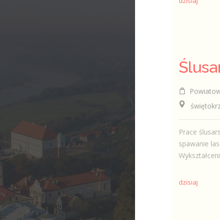
dzisiaj
Ślusa
Powiatowy
świętokrzyski
Prace ślusar
spawanie la
Wykształceni
dzisiaj