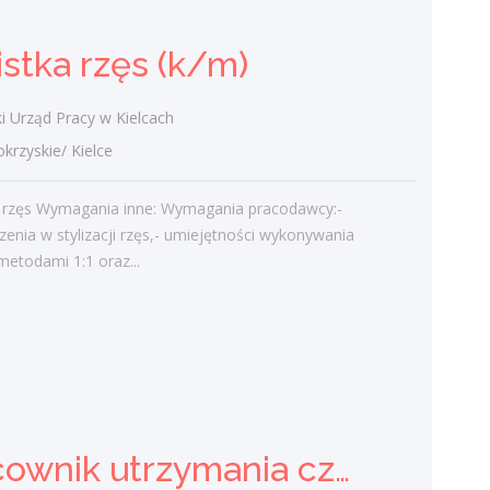
Ostatnie wpisy
istka rzęs (k/m)
Nowoczesne technologie w pracy. Jak
z tym radzą sobie starsi pracownicy?
i Urząd Pracy w Kielcach
2 lutego 2021
zyskie/ Kielce
Jak zmienić pracę fizyczną na biurową?
3 stycznia 2021
ja rzęs Wymagania inne: Wymagania pracodawcy:-
W województwie świętokrzyskim
enia w stylizacji rzęs,- umiejętności wykonywania
brakuje wykwalifikowanych murarzy
 metodami 1:1 oraz...
12 grudnia 2020
Dobry lider, czyli jaki?
10 listopada 2020
Mobilny, elastyczny i nastawiony na
rozwój – czy to ideał pracownika?
19 października 2020
Pracownik utrzymania czystości (sprzątaczka) (k/m)