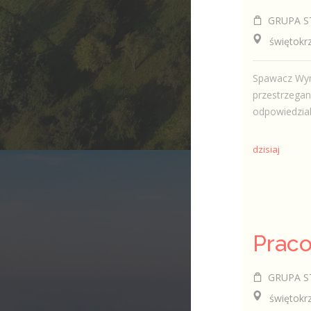
GRUPA ST 
świętokrzys
Spawacz Wym
przestrzegan
odpowiedzial
dzisiaj
GRUPA ST 
świętokrzys