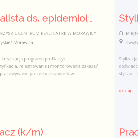
Specjalista ds. epidemiologii (k/m)
Styl
ZYSKIE CENTRUM PSYCHIATRII W MORAWICY
Miejsk
skie/ Morawica
świętokr
i realizacja programu profilaktyki
Stylizac
tyfikacja, rejestrowanie i monitorowanie zakażeń
doświadcz
opracowywanie procedur, standardów...
stylizacji
dzisiaj
acz (k/m)