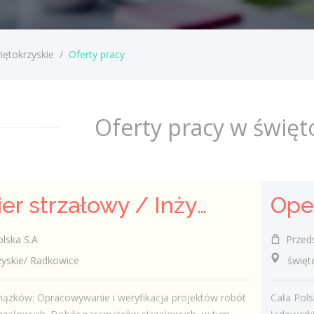
iętokrzyskie
/
Oferty pracy
Oferty pracy w święt
Inżynier strzałowy / Inżynierka strzałowa
lska S.A
Przedsię
skie/ Radkowice
świętok
iązków: Opracowywanie i weryfikacja projektów robót
Cała Pol