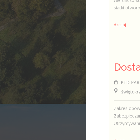
wiertniczo-s
siatki otworó
dzisiaj
Dosta
PTD PAR
świętokrzys
Zakres obow
Zabezpieczan
Utrzymywanie 