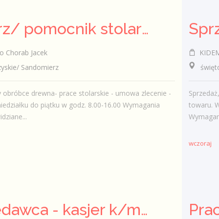
Stolarz/ pomocnik stolarza (k/.m)
o Chorab Jacek
KIDEM
skie/ Sandomierz
świętokr
 obróbce drewna- prace stolarskie - umowa zlecenie -
Sprzedaż
iedziałku do piątku w godz. 8.00-16.00 Wymagania
towaru. 
idziane...
Wymagania
wczoraj
Sprzedawca - kasjer k/m/inni
Pra