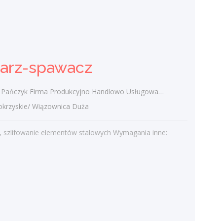
Konsultant edukacyjny /
Konsultantka edukacyjna
PODRĘCZNIKARNIA Wydawnictwo
sarz-spawacz
Edukacyjne Sp. z o.o.
świętokrzyskie/
zyk Firma Produkcyjno Handlowo Usługowa "KONRAD" Wiązownica Duża
Miejsce pracy: region do ustalenia Forma
zatrudnienia: umowa o pracę Tryb pracy:
rzyskie/ Wiązownica Duża
terenowy, zadaniowy czas pracy Opis
stanowiska: Pozyskiwanie nowych...
, szlifowanie elementów stalowych Wymagania inne:
dzisiaj
Więcej ofert pracy
Praca