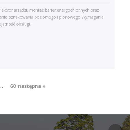
Kategorie
lektronarzędzi, montaż barier energochłonnych oraz
Bieżące informacje
nie oznakowania poziomego i pionowego Wymagania
ejętność obsługi...
Struktura zatrudnienia
...
60
następna »