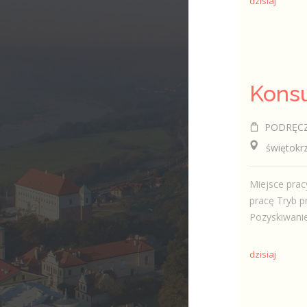
dzisiaj
PODRĘCZNI
świętokrzy
Miejsce prac
pracę Tryb p
Pozyskiwanie
dzisiaj