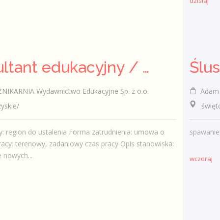
dzisiaj
Konsultant edukacyjny / Konsultantka edukacyjna
Ślu
KARNIA Wydawnictwo Edukacyjne Sp. z o.o.
Adam Pańc
skie/
świętok
y: region do ustalenia Forma zatrudnienia: umowa o
spawanie
racy: terenowy, zadaniowy czas pracy Opis stanowiska:
 nowych...
wczoraj