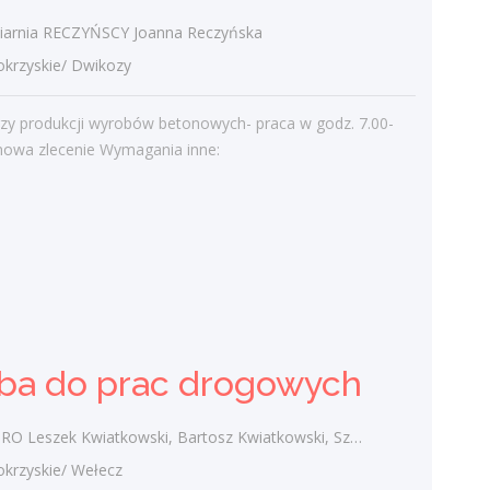
arnia RECZYŃSCY Joanna Reczyńska
rzyskie/ Dwikozy
Najnowsze komentarze
admin
-
Obcokrajowcy w
rzy produkcji wyrobów betonowych- praca w godz. 7.00-
świętokrzyskim
mowa zlecenie Wymagania inne:
Gość
-
Obcokrajowcy w
świętokrzyskim
admin
-
Aktywizacja zawodowa osób
niepełnosprawnych w świętokrzyskim
czytelnik
-
Aktywizacja zawodowa osób
niepełnosprawnych w świętokrzyskim
ba do prac drogowych
admin
-
Zawody nadwyżkowe w
województwie świętokrzyskim
zek Kwiatkowski, Bartosz Kwiatkowski, Szymon Kwiatkowski spółka cywilna
rzyskie/ Wełecz