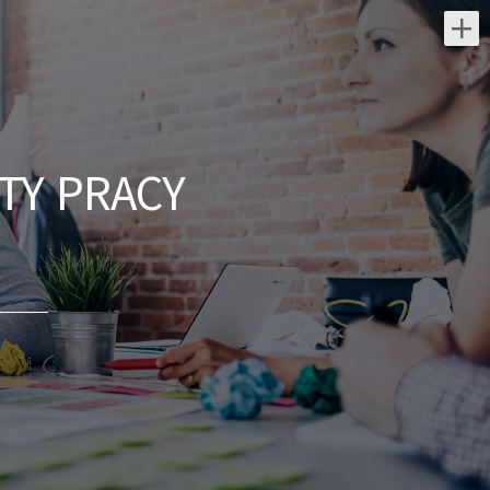
Najnowsze oferty pracy:
Technik / Techniczka Obsługi
Budynku
TY PRACY
ARCOS FM PL SALLER POLBAU Sp. z
o.o. Sp. K
świętokrzyskie/ Starachowice
Opis stanowiska: Nadzór nad systemami
bezpieczeństwa i zarządzania budynkiem.
Prowadzenie przetargów, zbieranie ofert i
zarządzanie zewnętrznymi...
dzisiaj
Pracownik Działu Dostaw
(K/M)