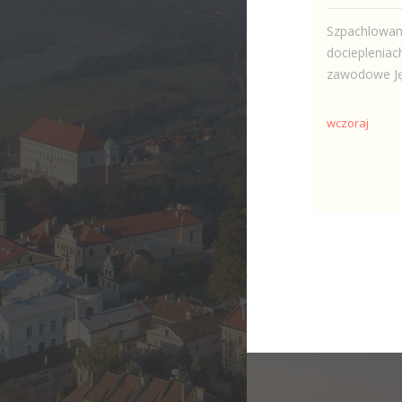
Szpachlowani
dociepleniac
zawodowe Jęz
wczoraj