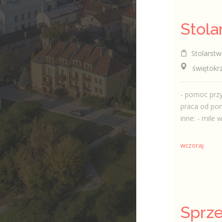
Stolarstw
świętokrzy
- pomoc przy
praca od pon
inne: - mile w
wczoraj