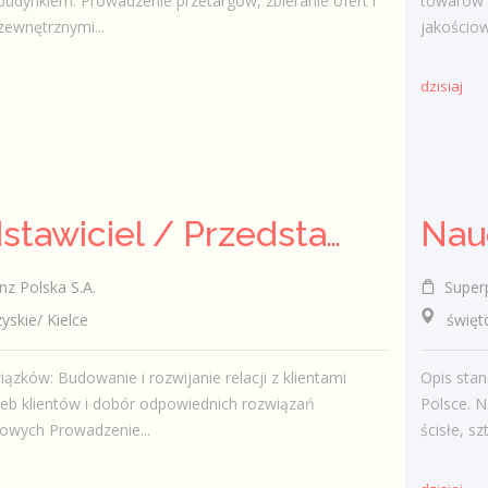
budynkiem. Prowadzenie przetargów, zbieranie ofert i
towarów 
zewnętrznymi...
jakościow
dzisiaj
Przedstawiciel / Przedstawicielka ds. sprzedaży ubezpieczeń majątkowych
Nau
nz Polska S.A.
Super
kie/ Kielce
świętokr
ązków: Budowanie i rozwijanie relacji z klientami
Opis stan
zeb klientów i dobór odpowiednich rozwiązań
Polsce. N
owych Prowadzenie...
ścisłe, sz