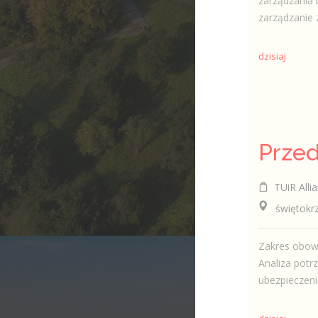
zarządzania 
zarządzanie 
dzisiaj
TUiR Allia
świętokrzys
Zakres obowi
Analiza potr
ubezpieczeni