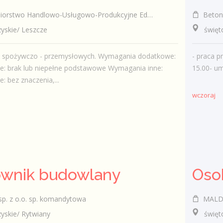
rstwo Handlowo-Usługowo-Produkcyjne Edward Kasza
Betoni
skie/ Leszcze
świętok
t. spożywczo - przemysłowych. Wymagania dodatkowe:
- praca p
e: brak lub niepełne podstawowe Wymagania inne:
15.00- u
: bez znaczenia,...
wczoraj
ownik budowlany
Oso
p. z o.o. sp. komandytowa
MALDRO Les
skie/ Rytwiany
świętok