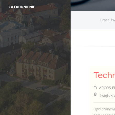
ZATRUDNIENIE
Praca św
ARCOS FM 
świętokrzy
Opis stanow