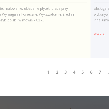
e, malowanie, układanie płytek, praca przy
obsługa e
h Wymagania konieczne: Wykształcenie: średnie
wykonywa
yk: polski, w mowie - C2 -...
inne: umi
wczoraj
1
2
3
4
5
6
7