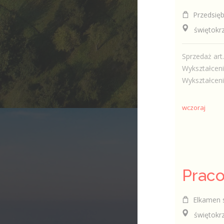
Przedsiębio
świętokrzy
Sprzedaż ar
Wykształceni
Wykształcenie
wczoraj
Prac
Elkamen s
świętokrzy