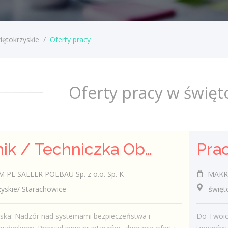
iętokrzyskie
/
Oferty pracy
Oferty pracy w święt
Technik / Techniczka Obsługi Budynku
PL SALLER POLBAU Sp. z o.o. Sp. K
MAKRO 
skie/ Starachowice
świętokr
iska: Nadzór nad systemami bezpieczeństwa i
Do Twoic