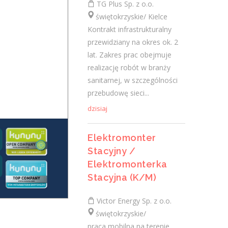
TG Plus Sp. z o.o.
świętokrzyskie/ Kielce
świętokrzyskie/ Kielce
Zakres obowiązków: Przeprowadzanie
Kontrakt infrastrukturalny
kompleksowych konsultacji okulistycznych
przewidziany na okres ok. 2
Diagnostyka, ordynowanie leków i leczenie
lat. Zakres prac obejmuje
chorób narządu wzroku...
realizację robót w branży
dzisiaj
sanitarnej, w szczególności
przebudowę sieci...
Więcej ofert pracy
dzisiaj
Elektromonter
Praca
Stacyjny /
Praca
Elektromonterka
Stacyjna (K/M)
Ostatnie wpisy
Victor Energy Sp. z o.o.
świętokrzyskie/
Nowoczesne technologie w pracy. Jak
praca mobilna na terenie
z tym radzą sobie starsi pracownicy?