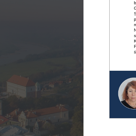
b
G
S
p
m
N
s
K
P
ś