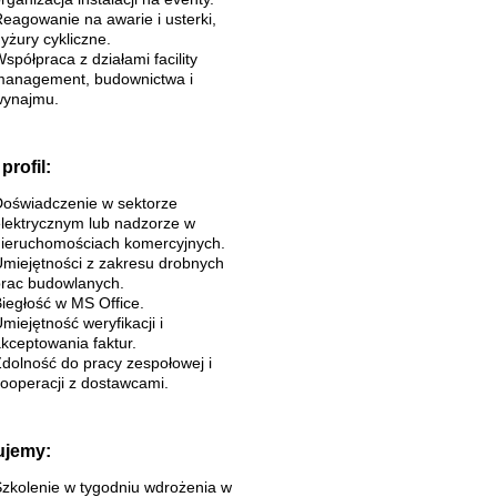
eagowanie na awarie i usterki,
yżury cykliczne.
spółpraca z działami facility
anagement, budownictwa i
ynajmu.
profil:
oświadczenie w sektorze
lektrycznym lub nadzorze w
ieruchomościach komercyjnych.
miejętności z zakresu drobnych
rac budowlanych.
iegłość w MS Office.
miejętność weryfikacji i
kceptowania faktur.
dolność do pracy zespołowej i
ooperacji z dostawcami.
ujemy:
zkolenie w tygodniu wdrożenia w