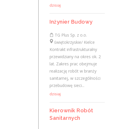
dzisiaj
Elektromonter Stacyjny /
Inżynier Budowy
Elektromonterka Stacyjna
(K/M)
TG Plus Sp. z o.o.
świętokrzyskie/ Kielce
Victor Energy Sp. z o.o.
Kontrakt infrastrukturalny
świętokrzyskie/
przewidziany na okres ok. 2
praca mobilna na terenie całego kraju
lat. Zakres prac obejmuje
Zakres obowiązków: Prace montażowe
realizację robót w branży
przy budowie stacji elektroenergetycznych
sanitarnej, w szczególności
w Polsce Profil kandydata:...
przebudowę sieci...
dzisiaj
dzisiaj
Kierownik Robót
Lekarz Okulista
Sanitarnych
Jutro Medical Sp z o.o.