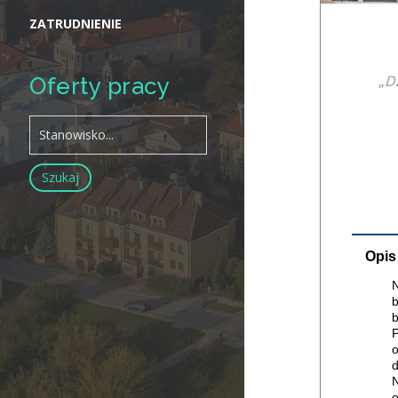
ZATRUDNIENIE
„
Dz
Oferty pracy
Opis
N
b
b
P
o
d
N
o