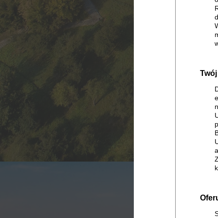
R
d
W
m
w
Twój 
D
e
n
U
p
B
U
a
Z
k
Ofer
S