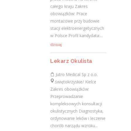
2 lutego 2021
całego kraju Zakres
obowiązków: Prace
Jak zmienić pracę fizyczną na biurową?
montażowe przy budowie
3 stycznia 2021
stacji elektroenergetycznych
W województwie świętokrzyskim
w Polsce Profil kandydata:...
brakuje wykwalifikowanych murarzy
12 grudnia 2020
dzisiaj
Dobry lider, czyli jaki?
10 listopada 2020
Lekarz Okulista
Mobilny, elastyczny i nastawiony na
Jutro Medical Sp z o.o.
rozwój – czy to ideał pracownika?
świętokrzyskie/ Kielce
19 października 2020
Zakres obowiązków:
Przeprowadzanie
kompleksowych konsultacji
Najnowsze komentarze
okulistycznych Diagnostyka,
admin
-
Obcokrajowcy w
ordynowanie leków i leczenie
świętokrzyskim
chorób narządu wzroku...