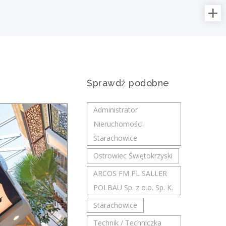
Najnowsze oferty pracy:
Kierowniczka / Kierownik
projektu – Elektroenergetyka
NES Fircroft
Sprawdź podobne
świętokrzyskie/ Kielce
Zakres obowiązków: Kompleksowe
Administrator
zarządzanie realizacją inwestycji
Nieruchomości
związanych z budową stacji
Starachowice
elektroenergetycznych. Planowanie,
Ostrowiec Świętokrzyski
koordynowanie i...
dzisiaj
ARCOS FM PL SALLER
POLBAU Sp. z o.o. Sp. K.
Starachowice
Inżynier Budowy
Technik / Techniczka