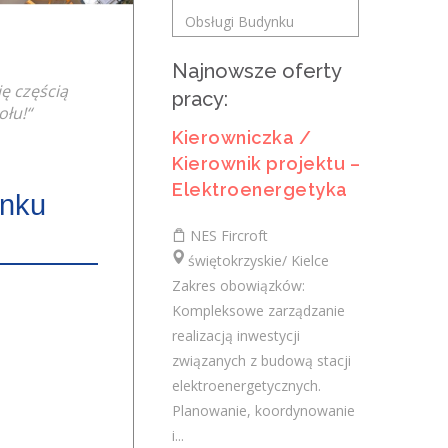
TG Plus Sp. z o.o.
Obsługi Budynku
świętokrzyskie/ Kielce
Kontrakt infrastrukturalny przewidziany na
Najnowsze oferty
okres ok. 2 lat. Zakres prac obejmuje
ię częścią
pracy:
realizację robót w branży sanitarnej, w
łu!“
szczególności przebudowę sieci...
Kierowniczka /
Kierownik projektu –
dzisiaj
Elektroenergetyka
ynku
Kierownik Robót Sanitarnych
NES Fircroft
świętokrzyskie/ Kielce
TG Plus Sp. z o.o.
Zakres obowiązków:
świętokrzyskie/ Kielce
Kompleksowe zarządzanie
Kontrakt infrastrukturalny przewidziany na
realizacją inwestycji
okres ok. 2 lat. Zakres prac obejmuje
związanych z budową stacji
realizację robót w branży sanitarnej, w
elektroenergetycznych.
szczególności przebudowę sieci...
Planowanie, koordynowanie
i...
dzisiaj