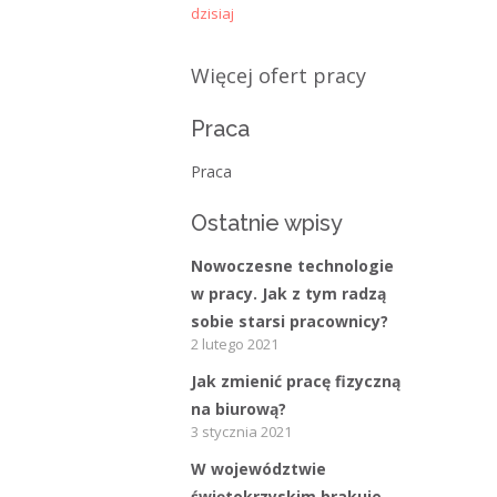
dzisiaj
Gość
-
Obcokrajowcy w
świętokrzyskim
Więcej ofert pracy
admin
-
Aktywizacja zawodowa osób
niepełnosprawnych w świętokrzyskim
Praca
czytelnik
-
Aktywizacja zawodowa osób
Praca
niepełnosprawnych w świętokrzyskim
Ostatnie wpisy
admin
-
Zawody nadwyżkowe w
województwie świętokrzyskim
Nowoczesne technologie
w pracy. Jak z tym radzą
sobie starsi pracownicy?
Kategorie
2 lutego 2021
Jak zmienić pracę fizyczną
Bieżące informacje
na biurową?
Struktura zatrudnienia
3 stycznia 2021
W województwie
świętokrzyskim brakuje