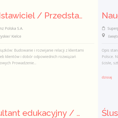
Przedstawiciel / Przedstawicielka ds. sprzedaży ubezpieczeń majątkowych
Nau
nz Polska S.A.
Super
kie/ Kielce
świętokr
ązków: Budowanie i rozwijanie relacji z klientami
Opis stan
zeb klientów i dobór odpowiednich rozwiązań
Polsce. N
owych Prowadzenie...
ścisłe, sz
dzisiaj
Konsultant edukacyjny / Konsultantka edukacyjna
Ślu