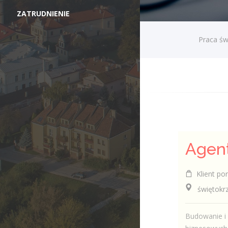
ZATRUDNIENIE
Praca św
Klient por
świętokrzys
Budowanie i 