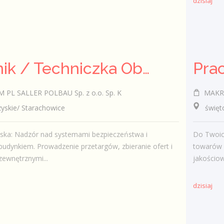
dzisiaj
Technik / Techniczka Obsługi Budynku
PL SALLER POLBAU Sp. z o.o. Sp. K
MAKRO 
skie/ Starachowice
świętokr
iska: Nadzór nad systemami bezpieczeństwa i
Do Twoic
budynkiem. Prowadzenie przetargów, zbieranie ofert i
towarów 
zewnętrznymi...
jakościow
dzisiaj