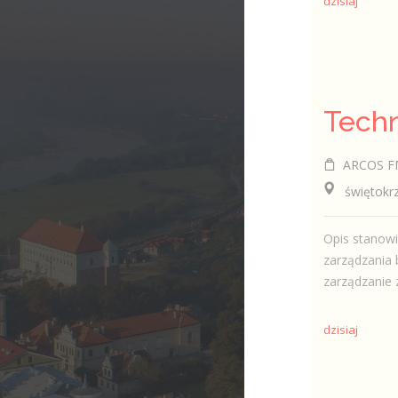
dzisiaj
ARCOS FM 
świętokrzy
Opis stanow
zarządzania 
zarządzanie 
dzisiaj