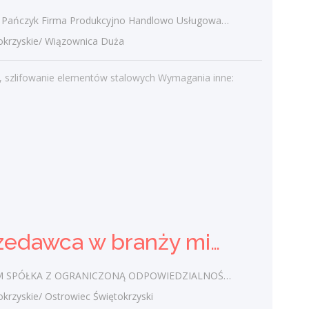
zyk Firma Produkcyjno Handlowo Usługowa "KONRAD" Wiązownica Duża
Najnowsze komentarze
rzyskie/ Wiązownica Duża
admin
-
Obcokrajowcy w
świętokrzyskim
, szlifowanie elementów stalowych Wymagania inne:
Gość
-
Obcokrajowcy w
świętokrzyskim
admin
-
Aktywizacja zawodowa osób
niepełnosprawnych w świętokrzyskim
czytelnik
-
Aktywizacja zawodowa osób
niepełnosprawnych w świętokrzyskim
admin
-
Zawody nadwyżkowe w
Sprzedawca w branży mięsnej
województwie świętokrzyskim
 SPÓŁKA Z OGRANICZONĄ ODPOWIEDZIALNOŚCIĄ
zyskie/ Ostrowiec Świętokrzyski
Kategorie