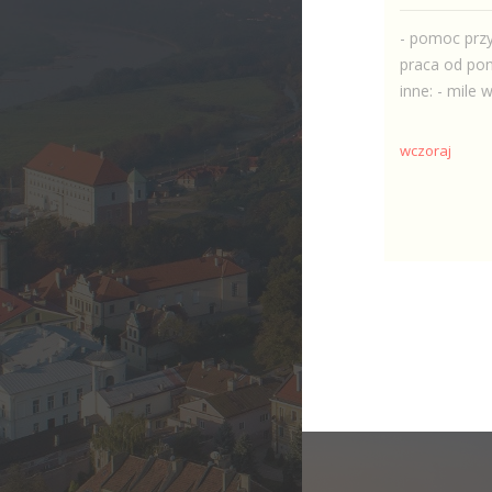
- pomoc przy
praca od pon
inne: - mile w
wczoraj