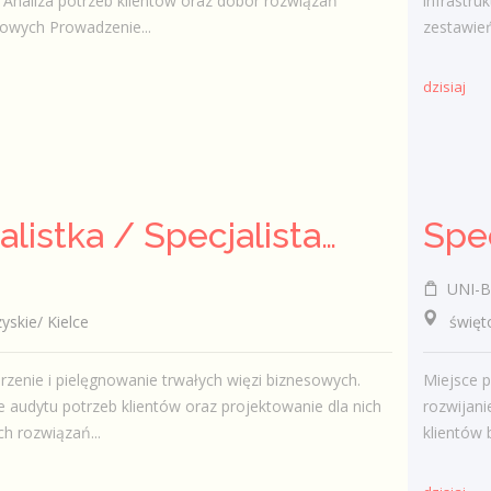
Analiza potrzeb klientów oraz dobór rozwiązań
infrastr
owych Prowadzenie...
zestawień
dzisiaj
Specjalistka / Specjalista ds. Sprzedaży ubezpieczeń
UNI-B
kie/ Kielce
świętok
zenie i pielęgnowanie trwałych więzi biznesowych.
Miejsce p
audytu potrzeb klientów oraz projektowanie dla nich
rozwijani
h rozwiązań...
klientów 