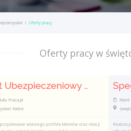
iętokrzyskie
/
Oferty pracy
Oferty pracy w święt
Agent Ubezpieczeniowy / Agentka Ubezpieczeniowa
talu Praca.pl
Klient 
kie/ Kielce
świętokr
pozyskiwanie własnego portfela klientów oraz relacji
Realizac