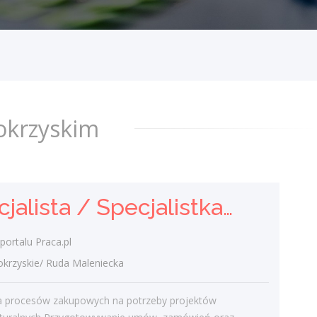
Klient portalu Praca.pl
świętokrzyskie/ Ruda Maleniecka
Realizacja procesów zakupowych na
potrzeby projektów infrastrukturalnych
Przygotowywanie umów, zamówień oraz
zestawień dla kadry zarządzającej...
okrzyskim
dzisiaj
Specjalistka / Specjalista ds.
Specjalista / Specjalistka ds. Zakupów
Sprzedaży ubezpieczeń
Praca.pl
portalu Praca.pl
świętokrzyskie/ Kielce
zyskie/ Ruda Maleniecka
Zadania Tworzenie i pielęgnowanie
trwałych więzi biznesowych. Dokonywanie
ja procesów zakupowych na potrzeby projektów
audytu potrzeb klientów oraz