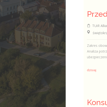
TUiR Allia
świętokrzys
Zakres obowi
Analiza potr
ubezpieczeni
dzisiaj