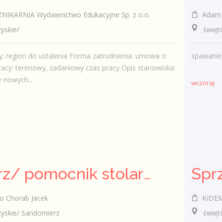
KARNIA Wydawnictwo Edukacyjne Sp. z o.o.
Adam Pańc
skie/
świętok
y: region do ustalenia Forma zatrudnienia: umowa o
spawanie
racy: terenowy, zadaniowy czas pracy Opis stanowiska:
 nowych...
wczoraj
Stolarz/ pomocnik stolarza (k/.m)
o Chorab Jacek
KIDEM
skie/ Sandomierz
świętokr