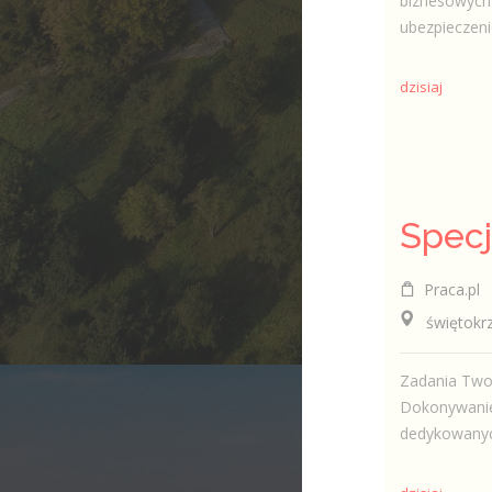
biznesowych 
ubezpieczeni
dzisiaj
Praca.pl
świętokrzys
Zadania Twor
Dokonywanie 
dedykowanyc