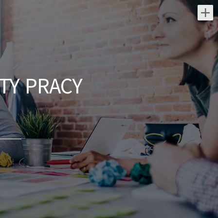
Najnowsze oferty pracy:
Agent Ubezpieczeniowy /
Agentka Ubezpieczeniowa
TY PRACY
Klient portalu Praca.pl
świętokrzyskie/ Kielce
Budowanie i pozyskiwanie własnego
portfela klientów oraz relacji biznesowych
Analiza potrzeb klientów oraz dobór
rozwiązań ubezpieczeniowych
Prowadzenie...
dzisiaj
Specjalista / Specjalistka ds.
Zakupów