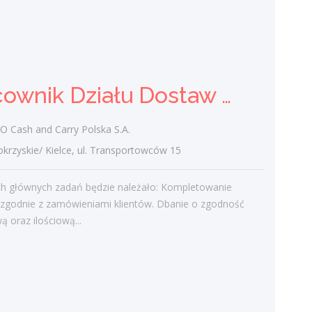
Technik / Techniczka Obsługi
Budynku
ARCOS FM PL SALLER POLBAU Sp. z
o.o. Sp. K
Pracownik Działu Dostaw (K/M)
świętokrzyskie/ Starachowice
Opis stanowiska: Nadzór nad systemami
Cash and Carry Polska S.A.
bezpieczeństwa i zarządzania budynkiem.
Prowadzenie przetargów, zbieranie ofert i
zyskie/ Kielce, ul. Transportowców 15
zarządzanie zewnętrznymi...
h głównych zadań będzie należało: Kompletowanie
dzisiaj
zgodnie z zamówieniami klientów. Dbanie o zgodność
ą oraz ilościową...
Więcej ofert pracy
Praca
Praca