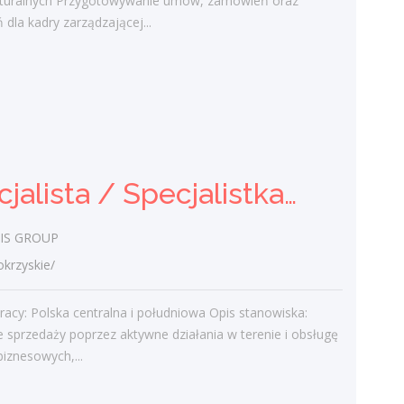
ukturalnych Przygotowywanie umów, zamówień oraz
projektowanie dla nich dedykowanych
 dla kadry zarządzającej...
rozwiązań...
dzisiaj
Specjalista / Specjalistka ds.
sprzedaży rozwiązań
technicznych
Specjalista / Specjalistka ds. sprzedaży rozwiązań technicznych
UNI-BIS GROUP
świętokrzyskie/
IS GROUP
Miejsce pracy: Polska centralna i
rzyskie/
południowa Opis stanowiska: rozwijanie
sprzedaży poprzez aktywne działania w
racy: Polska centralna i południowa Opis stanowiska:
terenie i obsługę klientów biznesowych,...
e sprzedaży poprzez aktywne działania w terenie i obsługę
dzisiaj
biznesowych,...