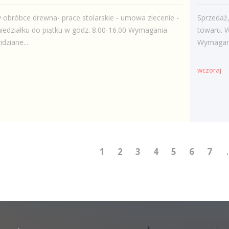
 obróbce drewna- prace stolarskie - umowa zlecenie -
Sprzedaż
iedziałku do piątku w godz. 8.00-16.00 Wymagania
towaru. 
idziane...
Wymagania
wczoraj
1
2
3
4
5
6
7