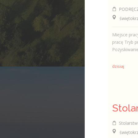
PODRĘCZNI
świętokrzy
Miejsce prac
pracę Tryb p
Pozyskiwanie
dzisiaj
Stolarstw
świętokrzy