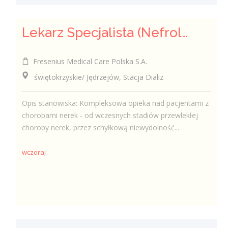
Lekarz Specjalista (Nefrolog / Internista) (K/M/N)
Fresenius Medical Care Polska S.A.
świętokrzyskie/ Jędrzejów, Stacja Dializ
Opis stanowiska: Kompleksowa opieka nad pacjentami z
chorobami nerek - od wczesnych stadiów przewlekłej
choroby nerek, przez schyłkową niewydolność...
wczoraj