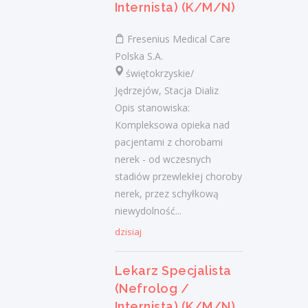
Internista) (K/M/N)
chorych do...
dzisiaj
Fresenius Medical Care
Polska S.A.
świętokrzyskie/
Doradca / Doradczyni Klienta
Jędrzejów, Stacja Dializ
– branża finansowa
Opis stanowiska:
Kompleksowa opieka nad
Klient portalu Praca.pl
pacjentami z chorobami
świętokrzyskie/ Skarżysko-Kamienna
nerek - od wczesnych
Aktywne pozyskiwanie klientów i
stadiów przewlekłej choroby
budowanie z nimi długofalowych relacji.
nerek, przez schyłkową
Diagnozowanie potrzeb klientów i
niewydolność...
dopasowywanie odpowiednich rozwiązań
finansowych....
dzisiaj
dzisiaj
Lekarz Specjalista
(Nefrolog /
Doradca / Doradczyni Klienta
Internista) (K/M/N)