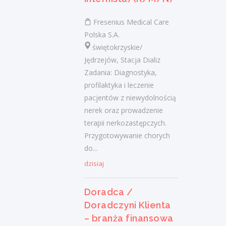
(bankowość)
Fresenius Medical Care
Klient portalu Praca.pl
Polska S.A.
świętokrzyskie/ Skarżysko-Kamienna
świętokrzyskie/
obsługa klientów utrzymywanie dobrych
Jędrzejów, Stacja Dializ
relacji z klientami realizacja celów
Zadania: Diagnostyka,
sprzedażowych dbałość o wysoką jakość
profilaktyka i leczenie
obsługi klientów oraz firm...
pacjentów z niewydolnością
dzisiaj
nerek oraz prowadzenie
terapii nerkozastępczych.
Przygotowywanie chorych
Więcej ofert pracy
do...
dzisiaj
Praca
Doradca /
Praca
Doradczyni Klienta
– branża finansowa