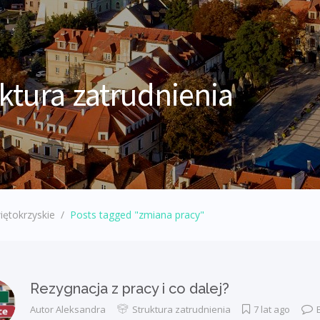
ktura zatrudnienia
iętokrzyskie
/
Posts tagged "zmiana pracy"
Rezygnacja z pracy i co dalej?
Autor
Aleksandra
Struktura zatrudnienia
7 lat ago