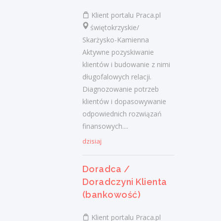
Ostatnie wpisy
Klient portalu Praca.pl
Nowoczesne technologie w pracy. Jak
świętokrzyskie/
z tym radzą sobie starsi pracownicy?
Skarżysko-Kamienna
2 lutego 2021
Aktywne pozyskiwanie
Jak zmienić pracę fizyczną na biurową?
klientów i budowanie z nimi
3 stycznia 2021
długofalowych relacji.
Diagnozowanie potrzeb
W województwie świętokrzyskim
klientów i dopasowywanie
brakuje wykwalifikowanych murarzy
12 grudnia 2020
odpowiednich rozwiązań
finansowych....
Dobry lider, czyli jaki?
10 listopada 2020
dzisiaj
Mobilny, elastyczny i nastawiony na
rozwój – czy to ideał pracownika?
Doradca /
19 października 2020
Doradczyni Klienta
(bankowość)
Najnowsze komentarze
Klient portalu Praca.pl