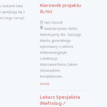
Fresenius Medical Care Polska S.A.
Kierownik projektu
 nastanie taka
świętokrzyskie/ Jędrzejów, Stacja Dializ
(k/m)
spotykają się z
Opis stanowiska: Kompleksowa opieka nad
od czego zacząć.
pacjentami z chorobami nerek - od
NES Fircroft
wczesnych stadiów przewlekłej choroby
świętokrzyskie/ Kielce
nerek, przez schyłkową niewydolność...
Rekrutujemy dla : Naszego
dzisiaj
klienta: generalnego
wykonawcy z sektora
elektroenergetyki.
Lekarz Specjalista (Nefrolog
Lokalizacja :
/ Internista) (K/M/N)
Warszawa/Kielce Zakres
obowiązków:
Fresenius Medical Care Polska S.A.
Kompleksowe...
świętokrzyskie/ Jędrzejów, Stacja Dializ
dzisiaj
Zadania: Diagnostyka, profilaktyka i
leczenie pacjentów z niewydolnością nerek
Lekarz Specjalista
oraz prowadzenie terapii
(Nefrolog /
nerkozastępczych. Przygotowywanie