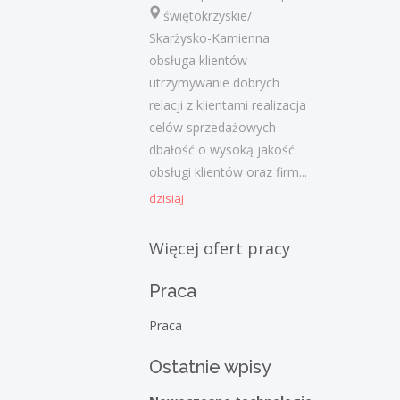
świętokrzyskie/
admin
-
Obcokrajowcy w
Skarżysko-Kamienna
świętokrzyskim
obsługa klientów
Gość
-
Obcokrajowcy w
utrzymywanie dobrych
świętokrzyskim
relacji z klientami realizacja
celów sprzedażowych
admin
-
Aktywizacja zawodowa osób
dbałość o wysoką jakość
niepełnosprawnych w świętokrzyskim
obsługi klientów oraz firm...
dzisiaj
czytelnik
-
Aktywizacja zawodowa osób
niepełnosprawnych w świętokrzyskim
Więcej ofert pracy
admin
-
Zawody nadwyżkowe w
województwie świętokrzyskim
Praca
Praca
Kategorie
Ostatnie wpisy
Bieżące informacje