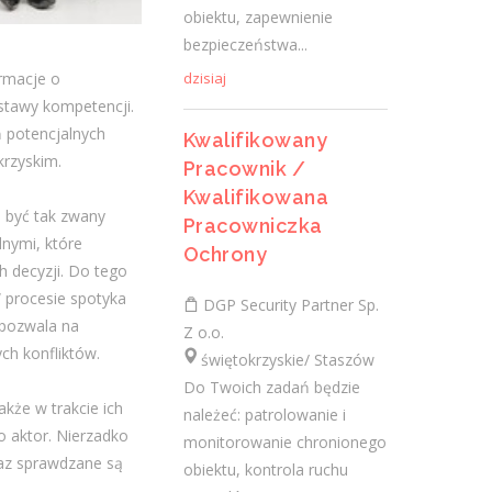
świętokrzyskie/ Połaniec
obiektu, zapewnienie
Do Twoich zadań będzie należeć:
bezpieczeństwa...
patrolowanie i monitorowanie
rmacje o
dzisiaj
chronionego obiektu, kontrola ruchu
stawy kompetencji.
pojazdów na terenie obiektu, zapewnienie
 potencjalnych
Kwalifikowany
bezpieczeństwa...
rzyskim.
Pracownik /
dzisiaj
Kwalifikowana
 być tak zwany
Pracowniczka
lnymi, które
Ochrony
Kierownik projektu (k/m)
 decyzji. Do tego
 procesie spotyka
DGP Security Partner Sp.
NES Fircroft
 pozwala na
Z o.o.
świętokrzyskie/ Kielce
ch konfliktów.
świętokrzyskie/ Staszów
Rekrutujemy dla : Naszego klienta:
Do Twoich zadań będzie
generalnego wykonawcy z sektora
kże w trakcie ich
należeć: patrolowanie i
elektroenergetyki. Lokalizacja :
o aktor. Nierzadko
monitorowanie chronionego
Warszawa/Kielce Zakres obowiązków:
raz sprawdzane są
obiektu, kontrola ruchu
Kompleksowe...