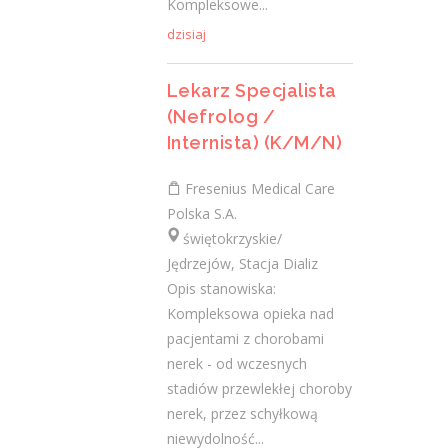
Kompleksowe...
19 października 2020
dzisiaj
Najnowsze komentarze
Lekarz Specjalista
(Nefrolog /
admin
-
Obcokrajowcy w
Internista) (K/M/N)
świętokrzyskim
Fresenius Medical Care
Gość
-
Obcokrajowcy w
Polska S.A.
świętokrzyskim
świętokrzyskie/
admin
-
Aktywizacja zawodowa osób
Jędrzejów, Stacja Dializ
niepełnosprawnych w świętokrzyskim
Opis stanowiska:
Kompleksowa opieka nad
czytelnik
-
Aktywizacja zawodowa osób
pacjentami z chorobami
niepełnosprawnych w świętokrzyskim
nerek - od wczesnych
stadiów przewlekłej choroby
admin
-
Zawody nadwyżkowe w
nerek, przez schyłkową
województwie świętokrzyskim
niewydolność...