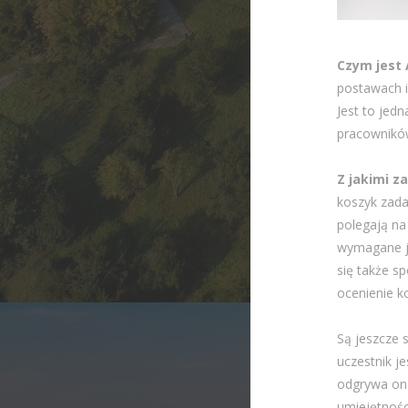
Czym jest
postawach i
Jest to jed
pracowników
Z jakimi z
koszyk zada
polegają na
wymagane je
się także s
ocenienie k
Są jeszcze 
uczestnik j
odgrywa on 
umiejętności