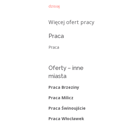
dzisiaj
Kategorie
Więcej ofert pracy
Bieżące informacje
Struktura zatrudnienia
Praca
Praca
Oferty – inne
miasta
Praca Brzeziny
Praca Milicz
Praca Świnoujście
Praca Włocławek