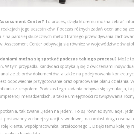
 Assessment Center?
To proces, dzięki któremu można zebrać info
 reakcjach jego uczestników. Podczas różnych zadań oceniane są ze
na z najbardziej skutecznych metod trafnego przewidywania zachowań
. Assessment Center odbywają się również w województwie świętok
adaniami można się spotkać podczas takiego procesu?
Może to
ń. W tym przypadku kandydaci spotykają się z ćwiczeniami indywidua
 analizie zbiorów dokumentów, a także na podejmowaniu konkretnych
st odpowiednie przygotowanie oraz opracowanie planu działania. W
potkania z zespołem. Podczas tego zadania odbywa się symulacja, ta
ompetencji menadżerskich, a także umiejętności rozwiązywania różny
spotkania, tak zwane „jeden na jeden”. To są również symulacje, jedna
est postawiony w danej sytuacji zawodowej, natomiast druga osoba t
rolę klienta, współpracownika, przełożonego… Dzięki temu kolejny 
 i reakcje kandydata.