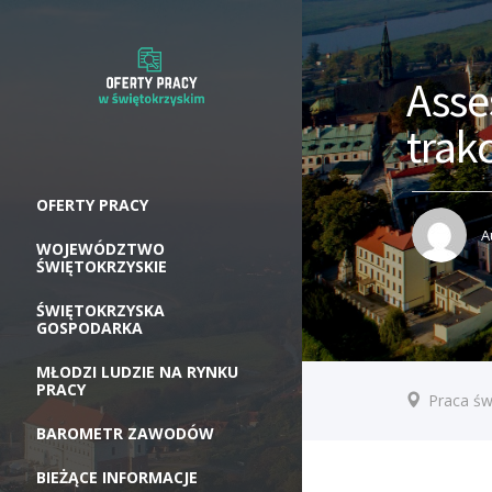
Asse
trakc
OFERTY PRACY
A
WOJEWÓDZTWO
ŚWIĘTOKRZYSKIE
ŚWIĘTOKRZYSKA
GOSPODARKA
MŁODZI LUDZIE NA RYNKU
PRACY
Praca św
BAROMETR ZAWODÓW
BIEŻĄCE INFORMACJE