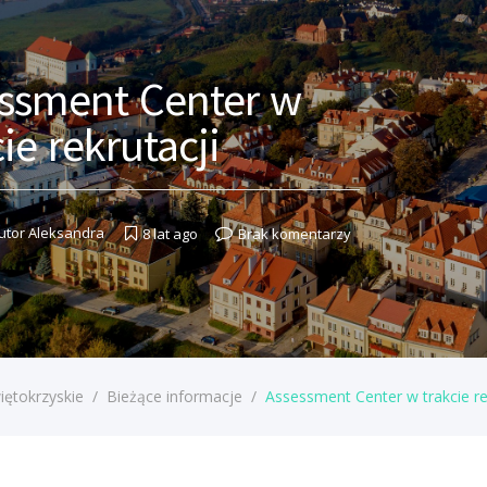
ssment Center w
ie rekrutacji
utor
Aleksandra
8 lat ago
Brak komentarzy
iętokrzyskie
/
Bieżące informacje
/
Assessment Center w trakcie re