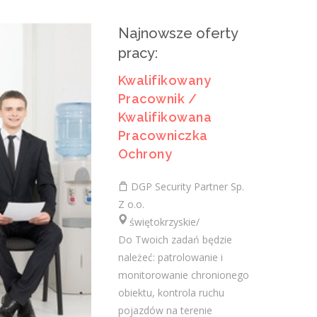
Kwalifikowana Pracowniczka
Ochrony
Najnowsze oferty
pracy:
DGP Security Partner Sp. Z o.o.
świętokrzyskie/ Staszów
Kwalifikowany
Do Twoich zadań będzie należeć:
Pracownik /
patrolowanie i monitorowanie
Kwalifikowana
chronionego obiektu, kontrola ruchu
Pracowniczka
pojazdów na terenie obiektu, zapewnienie
Ochrony
bezpieczeństwa...
DGP Security Partner Sp.
dzisiaj
Z o.o.
świętokrzyskie/
Kwalifikowany Pracownik /
Do Twoich zadań będzie
należeć: patrolowanie i
Kwalifikowana Pracowniczka
monitorowanie chronionego
Ochrony
obiektu, kontrola ruchu
DGP Security Partner Sp. Z o.o.
pojazdów na terenie