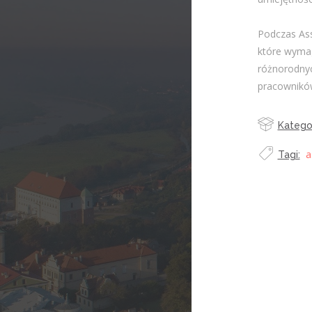
Podczas Ass
które wymag
różnorodnyc
pracownikó
Kategor
a
Tagi: