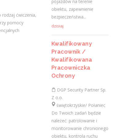
pojazdów na terenie
dzisiaj
obiektu, zapewnienie
 rodzaj ćwiczenia,
bezpieczeństwa...
 przy pomocy
dzisiaj
Lekarz Specjalista (Nefrolog
ncjalnych
/ Internista) (K/M/N)
Kwalifikowany
Fresenius Medical Care Polska S.A.
Pracownik /
świętokrzyskie/ Jędrzejów, Stacja Dializ
Kwalifikowana
Opis stanowiska: Kompleksowa opieka nad
Pracowniczka
pacjentami z chorobami nerek - od
Ochrony
wczesnych stadiów przewlekłej choroby
nerek, przez schyłkową niewydolność...
DGP Security Partner Sp.
Z o.o.
dzisiaj
świętokrzyskie/ Połaniec
Do Twoich zadań będzie
Więcej ofert pracy
należeć: patrolowanie i
monitorowanie chronionego
obiektu, kontrola ruchu