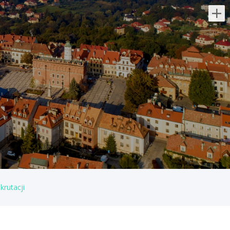
Najnowsze oferty pracy:
Kwalifikowany Pracownik /
Kwalifikowana Pracowniczka
Ochrony
DGP Security Partner Sp. Z o.o.
świętokrzyskie/
Do Twoich zadań będzie należeć:
patrolowanie i monitorowanie
chronionego obiektu, kontrola ruchu
pojazdów na terenie obiektu, zapewnienie
bezpieczeństwa...
krutacji
dzisiaj
Kwalifikowany Pracownik /