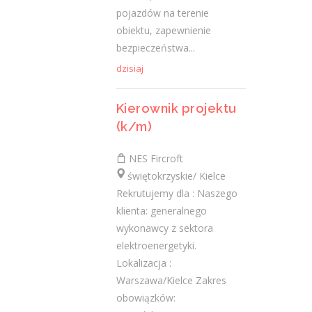
Praca
pojazdów na terenie
obiektu, zapewnienie
Praca
bezpieczeństwa...
dzisiaj
Ostatnie wpisy
Nowoczesne technologie w pracy. Jak
Kierownik projektu
z tym radzą sobie starsi pracownicy?
(k/m)
2 lutego 2021
NES Fircroft
Jak zmienić pracę fizyczną na biurową?
3 stycznia 2021
świętokrzyskie/ Kielce
Rekrutujemy dla : Naszego
W województwie świętokrzyskim
klienta: generalnego
brakuje wykwalifikowanych murarzy
wykonawcy z sektora
12 grudnia 2020
elektroenergetyki.
Dobry lider, czyli jaki?
Lokalizacja :
10 listopada 2020
Warszawa/Kielce Zakres
Mobilny, elastyczny i nastawiony na
obowiązków:
rozwój – czy to ideał pracownika?