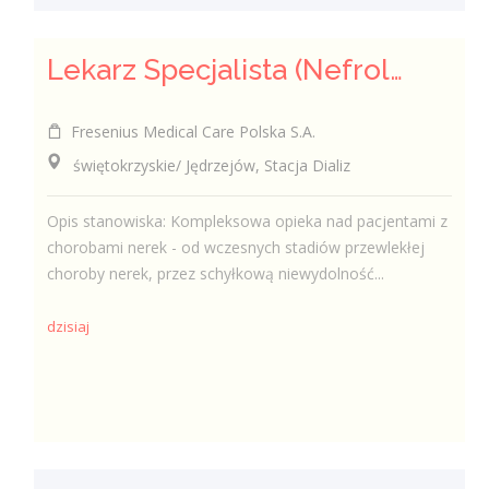
Lekarz Specjalista (Nefrolog / Internista) (K/M/N)
Fresenius Medical Care Polska S.A.
świętokrzyskie/ Jędrzejów, Stacja Dializ
Opis stanowiska: Kompleksowa opieka nad pacjentami z
chorobami nerek - od wczesnych stadiów przewlekłej
choroby nerek, przez schyłkową niewydolność...
dzisiaj