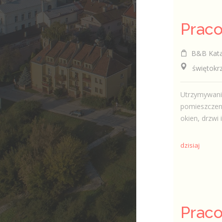
B&B Kata
świętokrzys
Utrzymywani
pomieszczen
okien, drzwi 
dzisiaj