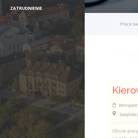
ZATRUDNIENIE
Praca św
Kiero
Wrosped
świętokrzy
Obszar pracy