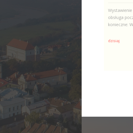
Wystawienie 
obsługa poc
konieczne: W
dzisiaj