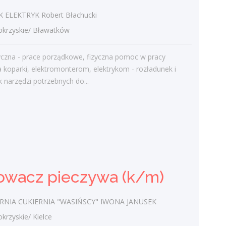
Najnowsze komentarze
ELEKTRYK Robert Błachucki
admin
-
Obcokrajowcy w
rzyskie/ Bławatków
świętokrzyskim
yczna - prace porządkowe, fizyczna pomoc w pracy
Gość
-
Obcokrajowcy w
 koparki, elektromonterom, elektrykom - rozładunek i
świętokrzyskim
 narzędzi potrzebnych do...
admin
-
Aktywizacja zawodowa osób
niepełnosprawnych w świętokrzyskim
czytelnik
-
Aktywizacja zawodowa osób
niepełnosprawnych w świętokrzyskim
admin
-
Zawody nadwyżkowe w
województwie świętokrzyskim
owacz pieczywa (k/m)
RNIA CUKIERNIA "WASIŃSCY" IWONA JANUSEK
Kategorie
zyskie/ Kielce
Bieżące informacje