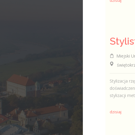
dzisiaj
Styli
Miejski Ur
świętokrzys
Stylizacja r
doświadczeni
stylizacji me
dzisiaj