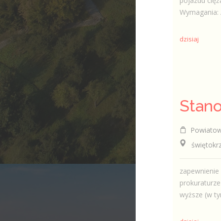
pojazdu cięż
Wymagania: A
dzisiaj
Stano
Powiatowy
świętokrzy
zapewnienie
prokuraturz
wyższe (w tym