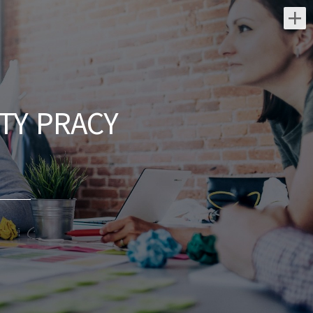
Najnowsze oferty pracy:
Kierowca C+E
Wrosped
TY PRACY
świętokrzyskie/
Obszar pracy: Polska i Czechy Opis
stanowiska pracy: Prowadzenie pojazdu
ciężarowego z naczepą firaną na terenie
Polski i Czech. Wymagania: Aktualne
prawo...
dzisiaj
Ślusarz
Powiatowy Urząd Pracy w Kielcach