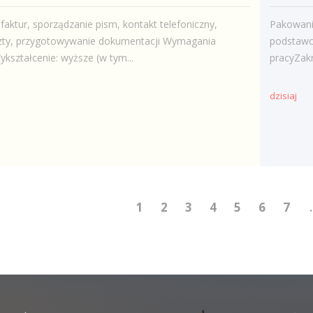
faktur, sporządzanie pism, kontakt telefoniczny,
Pakowani
zty, przygotowywanie dokumentacji Wymagania
podstawo
ykształcenie: wyższe (w tym...
pracyZak
dzisiaj
1
2
3
4
5
6
7