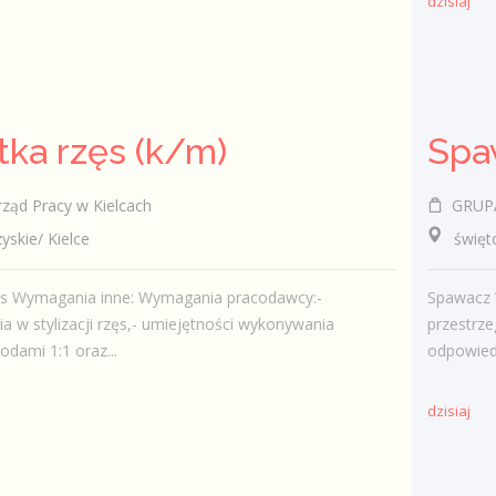
dzisiaj
stka rzęs (k/m)
Spa
ząd Pracy w Kielcach
GRUPA 
kie/ Kielce
świętokr
zęs Wymagania inne: Wymagania pracodawcy:-
Spawacz 
a w stylizacji rzęs,- umiejętności wykonywania
przestrze
todami 1:1 oraz...
odpowiedz
dzisiaj