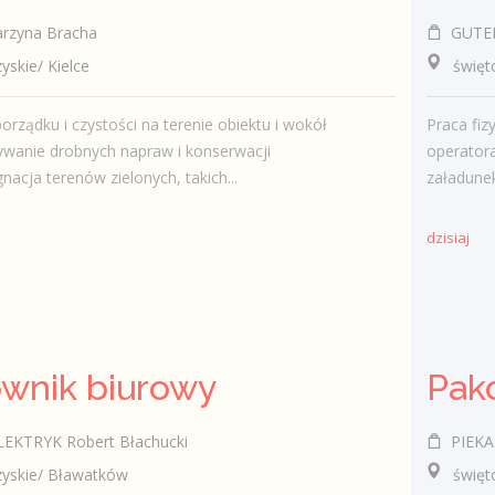
rzyna Bracha
GUTEK 
kie/ Kielce
świętok
orządku i czystości na terenie obiektu i wokół
Praca fiz
wanie drobnych napraw i konserwacji
operatora
nacja terenów zielonych, takich...
załadunek
dzisiaj
wnik biurowy
Pak
KTRYK Robert Błachucki
PIEKA
skie/ Bławatków
świętokr