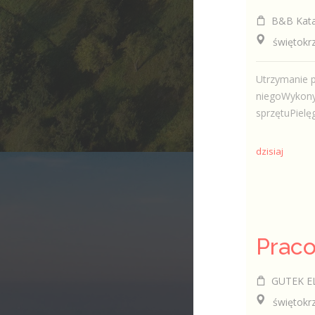
B&B Kata
świętokrzys
Utrzymanie p
niegoWykony
sprzętuPielęg
dzisiaj
Praco
GUTEK ELE
świętokrzy