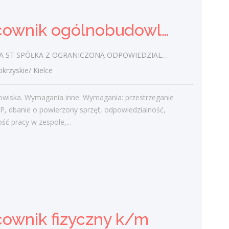
Ostatnie wpisy
Pracownik ogólnobudowlany (k/m)
Nowoczesne technologie w pracy. Jak
z tym radzą sobie starsi pracownicy?
ST SPÓŁKA Z OGRANICZONĄ ODPOWIEDZIALNOŚCIĄ
2 lutego 2021
zyskie/ Kielce
Jak zmienić pracę fizyczną na biurową?
3 stycznia 2021
owiska. Wymagania inne: Wymagania: przestrzeganie
W województwie świętokrzyskim
P, dbanie o powierzony sprzęt, odpowiedzialność,
brakuje wykwalifikowanych murarzy
ść pracy w zespole,...
12 grudnia 2020
Dobry lider, czyli jaki?
10 listopada 2020
Mobilny, elastyczny i nastawiony na
rozwój – czy to ideał pracownika?
19 października 2020
cownik fizyczny k/m