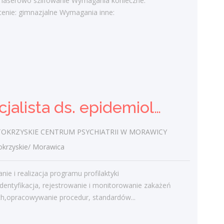
 laserowo szlifowanie Wymagania konieczne:
konieczne: Wykształcenie: wyższe (w tym
cenie: gimnazjalne Wymagania inne:
licencjat)...
dzisiaj
Specjalista ds. epidemiologii
(k/m)
Specjalista ds. epidemiologii (k/m)
ŚWIĘTOKRZYSKIE CENTRUM
PSYCHIATRII W MORAWICY
świętokrzyskie/ Morawica
OKRZYSKIE CENTRUM PSYCHIATRII W MORAWICY
Opracowanie i realizacja programu
rzyskie/ Morawica
profilaktyki zakażeń,identyfikacja,
rejestrowanie i monitorowanie zakażeń
ie i realizacja programu profilaktyki
szpitalnych,opracowywanie procedur,
dentyfikacja, rejestrowanie i monitorowanie zakażeń
standardów...
ch,opracowywanie procedur, standardów...
dzisiaj