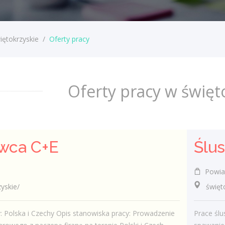
iętokrzyskie
/
Oferty pracy
Oferty pracy w święt
wca C+E
Ślus
Powiat
skie/
świętokrz
: Polska i Czechy Opis stanowiska pracy: Prowadzenie
Prace ślu