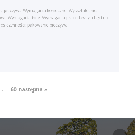
Struktura zatrudnienia
e pieczywa Wymagania konieczne: Wykształcenie:
we Wymagania inne: Wymagania pracodawcy: chęci do
res czynności: pakowanie pieczywa
...
60
następna »