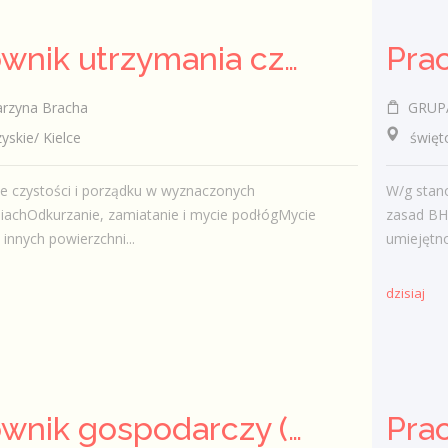
Pracownik utrzymania czystości (sprzątaczka) (k/m)
rzyna Bracha
GRUPA 
kie/ Kielce
świętokr
e czystości i porządku w wyznaczonych
W/g stan
iachOdkurzanie, zamiatanie i mycie podłógMycie
zasad BH
i innych powierzchni...
umiejętno
dzisiaj
Pracownik gospodarczy (k/m)
Pra