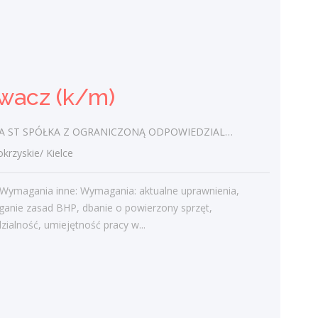
Stylistka rzęs (k/m)
Miejski Urząd Pracy w Kielcach
świętokrzyskie/ Kielce
wacz (k/m)
Stylizacja rzęs Wymagania inne:
Wymagania pracodawcy:- doświadczenia w
stylizacji rzęs,- umiejętności wykonywania
ST SPÓŁKA Z OGRANICZONĄ ODPOWIEDZIALNOŚCIĄ
stylizacji metodami 1:1 oraz...
zyskie/ Kielce
dzisiaj
Wymagania inne: Wymagania: aktualne uprawnienia,
ganie zasad BHP, dbanie o powierzony sprzęt,
Więcej ofert pracy
ialność, umiejętność pracy w...
Praca
Praca