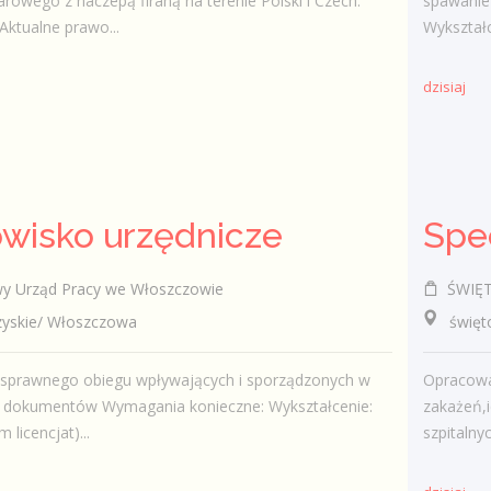
arowego z naczepą firaną na terenie Polski i Czech.
spawanie
ktualne prawo...
Wykształ
dzisiaj
wisko urzędnicze
 Urząd Pracy we Włoszczowie
ŚWIĘT
skie/ Włoszczowa
świętok
 sprawnego obiegu wpływających i sporządzonych w
Opracowan
e dokumentów Wymagania konieczne: Wykształcenie:
zakażeń,i
 licencjat)...
szpitalny