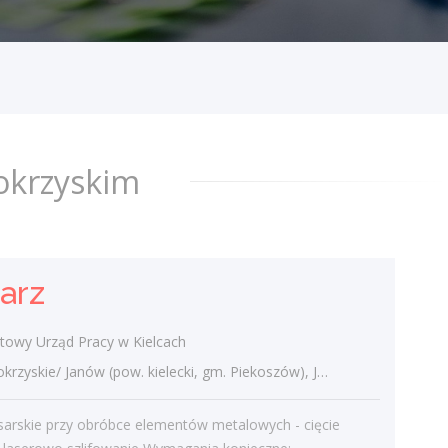
świętokrzyskie/ Janów (pow. kielecki, gm.
Piekoszów), Janów
Prace ślusarskie przy obróbce elementów
metalowych - cięcie spawanie laserowo
szlifowanie Wymagania konieczne:
Wykształcenie: gimnazjalne Wymagania
inne:
okrzyskim
dzisiaj
Stanowisko urzędnicze
arz
Powiatowy Urząd Pracy we
Włoszczowie
owy Urząd Pracy w Kielcach
świętokrzyskie/ Włoszczowa
yskie/ Janów (pow. kielecki, gm. Piekoszów), Janów
zapewnienie sprawnego obiegu
wpływających i sporządzonych w
sarskie przy obróbce elementów metalowych - cięcie
prokuraturze dokumentów Wymagania