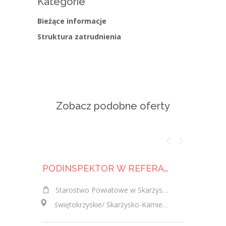
Kategorie
Bieżące informacje
Struktura zatrudnienia
Zobacz podobne oferty
PODINSPEKTOR W REFERACIE DS. GOSPODARKI NIERUCHOMOŚCIAMI W WYDZIALE GEODEZJI, KARTOGRAFII, KATASTRU I GOSPODARKI NIERUCHOMOŚCIAMI (K/M)
Starostwo Powiatowe w Skarżysku-Kamiennej
świętokrzyskie/ Skarżysko-Kamienna