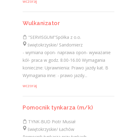
wczoraj
Wulkanizator
"SERVISGUM"Spółka z o.o.
świętokrzyskie/ Sandomierz
- wymiana opon- naprawa opon- wyważanie
kół- praca w godz. 8.00-16.00 Wymagania
konieczne: Uprawnienia: Prawo jazdy kat. B
Wymagania inne: - prawo jazdy...
wczoraj
Pomocnik tynkarza (m/k)
TYNK-BUD Piotr Musiał
świętokrzyskie/ Łachów
Pomocnik tynkarza przy tynkach