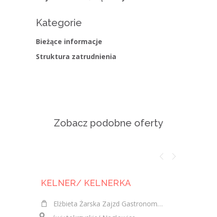
Kategorie
Bieżące informacje
Struktura zatrudnienia
Zobacz podobne oferty
KELNER/ KELNERKA
KELNE
Elżbieta Żarska Zajzd Gastronomiczny "u Reja-Motel Nagłowice"
SEBASTIAN 