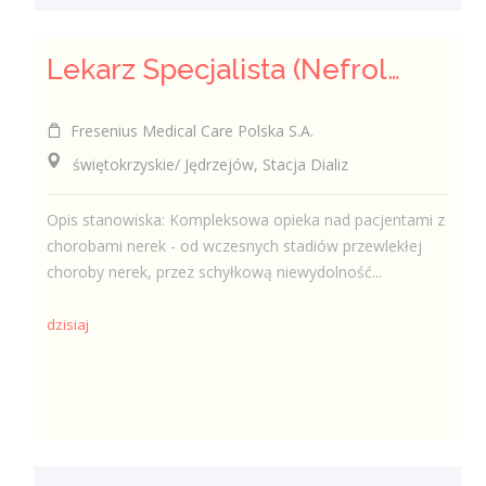
Lekarz Specjalista (Nefrolog / Internista) (K/M/N)
Fresenius Medical Care Polska S.A.
świętokrzyskie/ Jędrzejów, Stacja Dializ
Opis stanowiska: Kompleksowa opieka nad pacjentami z
chorobami nerek - od wczesnych stadiów przewlekłej
choroby nerek, przez schyłkową niewydolność...
dzisiaj