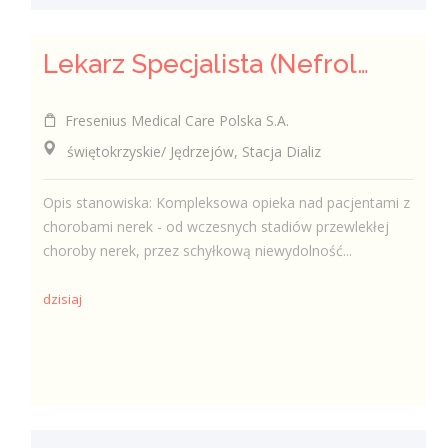
Lekarz Specjalista (Nefrolog / Internista) (K/M/N)
Fresenius Medical Care Polska S.A.
świętokrzyskie/ Jędrzejów, Stacja Dializ
Opis stanowiska: Kompleksowa opieka nad pacjentami z
chorobami nerek - od wczesnych stadiów przewlekłej
choroby nerek, przez schyłkową niewydolność...
dzisiaj