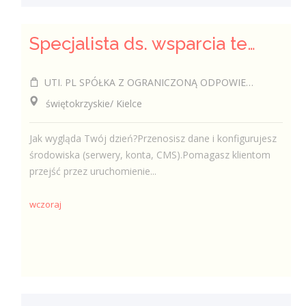
Specjalista ds. wsparcia technicznego (k/m/i)
UTI. PL SPÓŁKA Z OGRANICZONĄ ODPOWIEDZIALNOŚCIĄ
świętokrzyskie/ Kielce
Jak wygląda Twój dzień?Przenosisz dane i konfigurujesz
środowiska (serwery, konta, CMS).Pomagasz klientom
przejść przez uruchomienie...
wczoraj