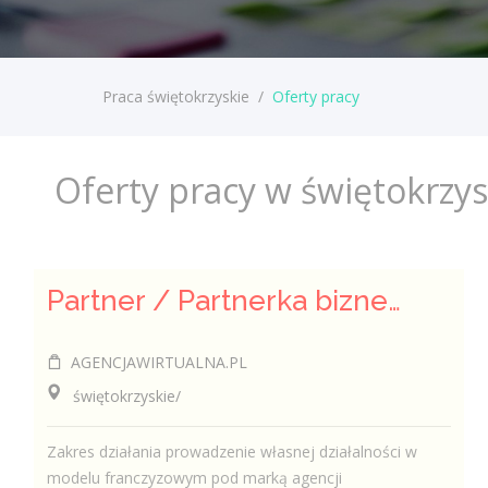
Praca świętokrzyskie
/
Oferty pracy
Oferty pracy w świętokrzy
Partner / Partnerka biznesowa – agencja marketingu internetowego (model franczyzowy)
AGENCJAWIRTUALNA.PL
świętokrzyskie/
Zakres działania prowadzenie własnej działalności w
modelu franczyzowym pod marką agencji