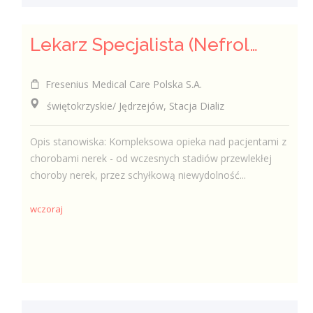
Lekarz Specjalista (Nefrolog / Internista) (K/M/N)
Fresenius Medical Care Polska S.A.
świętokrzyskie/ Jędrzejów, Stacja Dializ
Opis stanowiska: Kompleksowa opieka nad pacjentami z
chorobami nerek - od wczesnych stadiów przewlekłej
choroby nerek, przez schyłkową niewydolność...
wczoraj