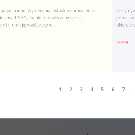
agania inne: Wymagania: aktualne uprawnienia,
Utrzymyw
ie zasad BHP, dbanie o powierzony sprzęt,
pomieszc
ność, umiejętność pracy w...
okien, drz
dzisiaj
1
2
3
4
5
6
7