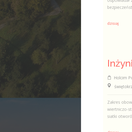
odpowiadał 
bezpieczeńst
dzisiaj
Holcim Po
świętokrzy
Zakres obow
wiertniczo-s
siatki otworó