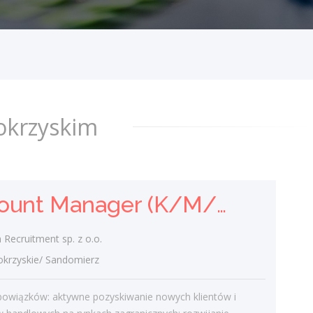
świętokrzyskie/ Sandomierz
Zakres obowiązków: aktywne
pozyskiwanie nowych klientów i partnerów
handlowych na rynkach zagranicznych;
rozwijanie współpracy z obecnymi
klientami oraz...
dzisiaj
okrzyskim
Inżynier strzałowy / Inżynierka
strzałowa
Account Manager (K/M/N)
Holcim Polska S.A
świętokrzyskie/ Radkowice
Recruitment sp. z o.o.
Zakres obowiązków: Opracowywanie i
rzyskie/ Sandomierz
weryfikacja projektów robót wiertniczo-
strzałowych. Dobór parametrów
bowiązków: aktywne pozyskiwanie nowych klientów i
strzałowych, w tym siatki otworów,