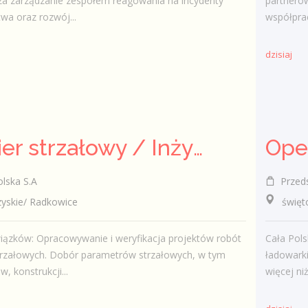
za zarządzanie zespołem reagowania na incydenty
partnerów
wa oraz rozwój...
współprac
dzisiaj
Inżynier strzałowy / Inżynierka strzałowa
lska S.A
Przedsię
skie/ Radkowice
świętok
iązków: Opracowywanie i weryfikacja projektów robót
Cała Pol
trzałowych. Dobór parametrów strzałowych, w tym
ładowarki
w, konstrukcji...
więcej ni