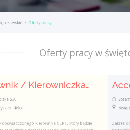
iętokrzyskie
/
Oferty pracy
Oferty pracy w święt
Kierownik / Kierowniczka CERT
lska S.A.
Steam 
kie/ Kielce
świętok
 doświadczonego Kierownika CERT, który będzie
Zakres o