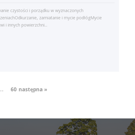
Struktura zatrudnienia
anie czystości i porządku w wyznaczonych
zeniachOdkurzanie, zamiatanie i mycie podłógMycie
wi i innych powierzchni...
...
60
następna »