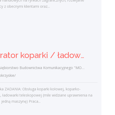
 handlowych na rynkach zagranicznych; rozwijanie
konstrukcji...
y z obecnymi klientami oraz...
dzisiaj
Operator koparki / ładowarki
teleskopowej
Przedsiębiorstwo Budownictwa
Operator koparki / ładowarki teleskopowej
Komunikacyjnego "MOSTKOL" Sp. z o.o.
świętokrzyskie/
Cała Polska ZADANIA: Obsługa koparki
biorstwo Budownictwa Komunikacyjnego "MOSTKOL" Sp. z o.o.
kołowej, koparko-ładowarki, ładowarki
rzyskie/
teleskopowej (mile widziane uprawnienia
na więcej niż jedną maszynę) Praca...
ska ZADANIA: Obsługa koparki kołowej, koparko-
dzisiaj
, ładowarki teleskopowej (mile widziane uprawnienia na
ż jedną maszynę) Praca...
Dostawca - Kurier