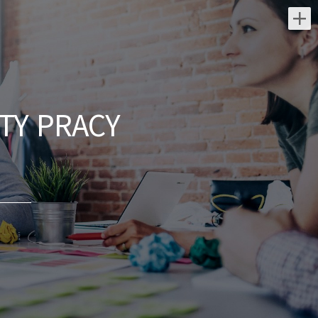
Najnowsze oferty pracy:
Kierownik / Kierowniczka
CERT
TY PRACY
Poczta Polska S.A.
świętokrzyskie/ Kielce
Poszukujemy doświadczonego Kierownika
CERT, który będzie odpowiadał za
zarządzanie zespołem reagowania na
incydenty bezpieczeństwa oraz rozwój...
dzisiaj
Account Manager (K/M/N)
Steam Recruitment sp. z o.o.