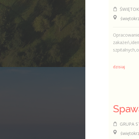
ŚWIĘTOKR
świętokrzy
Opracowanie 
zakażeń,iden
szpitalnych,
dzisiaj
Spaw
GRUPA ST 
świętokrzys