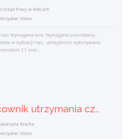
admin
-
Obcokrajowcy w
i Urząd Pracy w Kielcach
świętokrzyskim
zyskie/ Kielce
Gość
-
Obcokrajowcy w
ja rzęs Wymagania inne: Wymagania pracodawcy:-
świętokrzyskim
enia w stylizacji rzęs,- umiejętności wykonywania
admin
-
Aktywizacja zawodowa osób
 metodami 1:1 oraz...
niepełnosprawnych w świętokrzyskim
czytelnik
-
Aktywizacja zawodowa osób
niepełnosprawnych w świętokrzyskim
admin
-
Zawody nadwyżkowe w
województwie świętokrzyskim
Pracownik utrzymania czystości (sprzątaczka) (k/m)
Kategorie
tarzyna Bracha
Bieżące informacje
zyskie/ Kielce