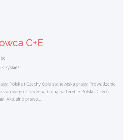
PTD PARTNER
świętokrzyskie/ Kielce
Zakres obowiązków Odbieranie i
dostarczanie posiłków/zakupów
rowca C+E
Zabezpieczanie przesyłek przed
ewentualnymi uszkodzeniami
Utrzymywanie dobrych relacji z...
ed
rzyskie/
dzisiaj
acy: Polska i Czechy Opis stanowiska pracy: Prowadzenie
Więcej ofert pracy
iężarowego z naczepą firaną na terenie Polski i Czech.
a: Aktualne prawo...
Praca
Praca