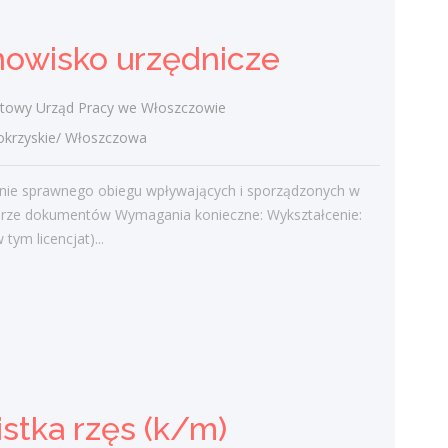
Ostatnie wpisy
Nowoczesne technologie w pracy. Jak
nowisko urzędnicze
z tym radzą sobie starsi pracownicy?
2 lutego 2021
owy Urząd Pracy we Włoszczowie
Jak zmienić pracę fizyczną na biurową?
rzyskie/ Włoszczowa
3 stycznia 2021
W województwie świętokrzyskim
nie sprawnego obiegu wpływających i sporządzonych w
brakuje wykwalifikowanych murarzy
urze dokumentów Wymagania konieczne: Wykształcenie:
12 grudnia 2020
tym licencjat)...
Dobry lider, czyli jaki?
10 listopada 2020
Mobilny, elastyczny i nastawiony na
rozwój – czy to ideał pracownika?
19 października 2020
istka rzęs (k/m)
Najnowsze komentarze