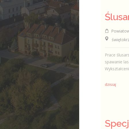
Ślusa
Powiatowy
świętokrzyski
Prace ślusar
spawanie la
Wykształceni
dzisiaj