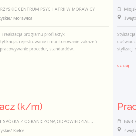
ZYSKIE CENTRUM PSYCHIATRII W MORAWICY
Miejsk
skie/ Morawica
świętokr
i realizacja programu profilaktyki
Stylizac
tyfikacja, rejestrowanie i monitorowanie zakażeń
doświadcz
opracowywanie procedur, standardów...
stylizacji
dzisiaj
acz (k/m)
SPÓŁKA Z OGRANICZONĄ ODPOWIEDZIALNOŚCIĄ
B&B Ka
kie/ Kielce
świętokr