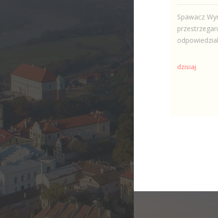
Spawacz Wym
przestrzegan
odpowiedzial
dzisiaj