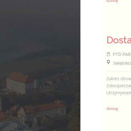
dzisiaj
Dosta
PTD PAR
świętokrzys
Zakres obow
Zabezpieczan
Utrzymywanie 
dzisiaj