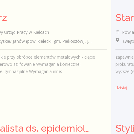
rz
Sta
 Urząd Pracy w Kielcach
Powiat
e/ Janów (pow. kielecki, gm. Piekoszów), Janów
świętok
skie przy obróbce elementów metalowych - cięcie
zapewnie
serowo szlifowanie Wymagania konieczne:
prokurat
e: gimnazjalne Wymagania inne:
wyższe (w 
dzisiaj
Specjalista ds. epidemiologii (k/m)
Styl