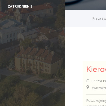
ZATRUDNIENIE
Praca św
Poczta Po
świętokrzys
Poszukujemy