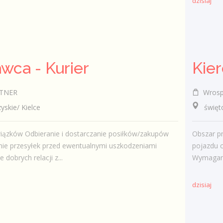
dzisiaj
wca - Kurier
Kie
TNER
Wrosp
kie/ Kielce
świętok
iązków Odbieranie i dostarczanie posiłków/zakupów
Obszar pr
ie przesyłek przed ewentualnymi uszkodzeniami
pojazdu c
dobrych relacji z...
Wymagani
dzisiaj