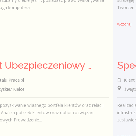
Szukamy Ciebie jeśli ​ : posiadasz prawo wykonywania
strategię
uga komputera...
Tworzenie
wczoraj
Agent Ubezpieczeniowy / Agentka Ubezpieczeniowa
talu Praca.pl
Klient 
kie/ Kielce
świętokr
pozyskiwanie własnego portfela klientów oraz relacji
Realizac
Analiza potrzeb klientów oraz dobór rozwiązań
infrastr
owych Prowadzenie...
zestawień