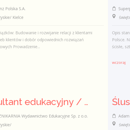
nz Polska S.A.
Super
kie/ Kielce
świętokr
ązków: Budowanie i rozwijanie relacji z klientami
Opis stan
zeb klientów i dobór odpowiednich rozwiązań
Polsce. N
owych Prowadzenie...
ścisłe, sz
wczoraj
Konsultant edukacyjny / Konsultantka edukacyjna
Ślu
KARNIA Wydawnictwo Edukacyjne Sp. z o.o.
Adam Pańc
skie/
świętok