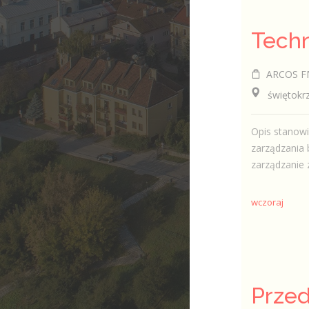
ARCOS FM 
świętokrzy
Opis stanow
zarządzania 
zarządzanie 
wczoraj