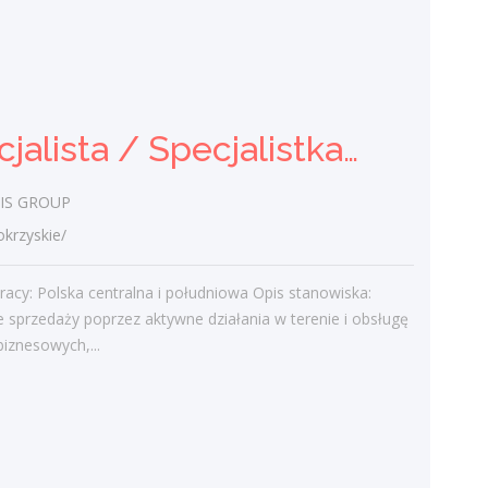
Specjalistka / Specjalista ds.
Sprzedaży ubezpieczeń
Praca.pl
Specjalista / Specjalistka ds. sprzedaży rozwiązań technicznych
świętokrzyskie/ Kielce
Zadania Tworzenie i pielęgnowanie
IS GROUP
trwałych więzi biznesowych. Dokonywanie
audytu potrzeb klientów oraz
rzyskie/
projektowanie dla nich dedykowanych
rozwiązań...
racy: Polska centralna i południowa Opis stanowiska:
e sprzedaży poprzez aktywne działania w terenie i obsługę
wczoraj
biznesowych,...
Więcej ofert pracy
Praca