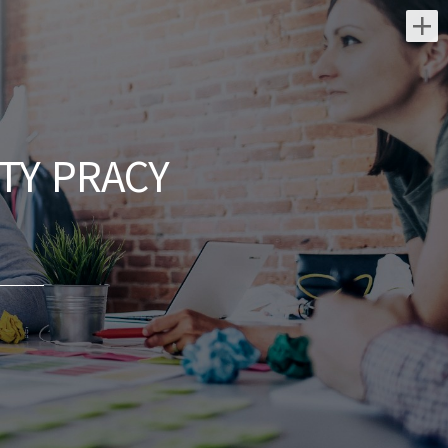
Najnowsze oferty pracy:
Lekarz Infekcyjny / Lekarka
Infekcyjna
TY PRACY
Medicover Sp. z o.o.
świętokrzyskie/ Kielce
Dołącz do naszej ekipy medycznej i stań
się #bohaterem opieki zdrowotnej!
Szukamy Ciebie jeśli ​ : posiadasz prawo
wykonywania zawodu obsługa
komputera...
wczoraj
Menedżer / Menedżerka
Zespołu Strategii Komercyjnej