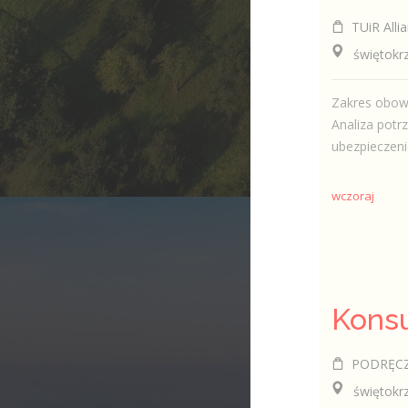
TUiR Allia
świętokrzys
Zakres obowi
Analiza potr
ubezpieczeni
wczoraj
PODRĘCZNI
świętokrzy