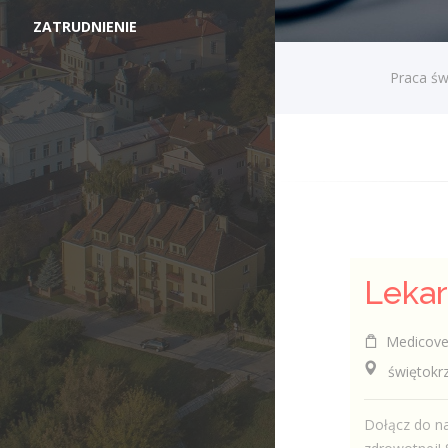
ZATRUDNIENIE
Praca św
Medicover 
świętokrzys
Dołącz do na