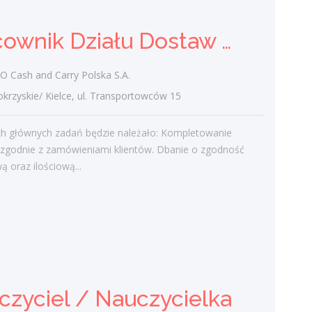
Praca
Pracownik Działu Dostaw (K/M)
Ostatnie wpisy
Cash and Carry Polska S.A.
Nowoczesne technologie w pracy. Jak
zyskie/ Kielce, ul. Transportowców 15
z tym radzą sobie starsi pracownicy?
2 lutego 2021
h głównych zadań będzie należało: Kompletowanie
Jak zmienić pracę fizyczną na biurową?
zgodnie z zamówieniami klientów. Dbanie o zgodność
3 stycznia 2021
ą oraz ilościową...
W województwie świętokrzyskim
brakuje wykwalifikowanych murarzy
12 grudnia 2020
Dobry lider, czyli jaki?
10 listopada 2020
Mobilny, elastyczny i nastawiony na
rozwój – czy to ideał pracownika?
czyciel / Nauczycielka
19 października 2020