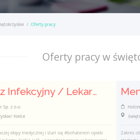
iętokrzyskie
/
Oferty pracy
Oferty pracy w święt
Lekarz Infekcyjny / Lekarka Infekcyjna
Sp. z o.o.
Holcim
kie/ Kielce
świętok
szej ekipy medycznej i stań się #bohaterem opieki
Zakres o