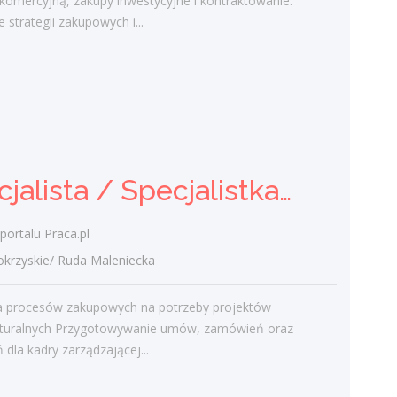
 komercyjną, zakupy inwestycyjne i kontraktowanie.
portfela klientów oraz relacji biznesowych
 strategii zakupowych i...
Analiza potrzeb klientów oraz dobór
rozwiązań ubezpieczeniowych
Prowadzenie...
wczoraj
Specjalista / Specjalistka ds.
Specjalista / Specjalistka ds. Zakupów
Zakupów
Klient portalu Praca.pl
portalu Praca.pl
świętokrzyskie/ Ruda Maleniecka
zyskie/ Ruda Maleniecka
Realizacja procesów zakupowych na
potrzeby projektów infrastrukturalnych
ja procesów zakupowych na potrzeby projektów
Przygotowywanie umów, zamówień oraz
ukturalnych Przygotowywanie umów, zamówień oraz
zestawień dla kadry zarządzającej...
 dla kadry zarządzającej...
wczoraj