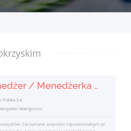
i Kontraktowania
Holcim Polska S.A
świętokrzyskie/ Małogoszcz
Zakres obowiązków: Zarządzanie
zespołem odpowiedzialnym za strategię
komercyjną, zakupy inwestycyjne i
okrzyskim
kontraktowanie. Tworzenie strategii
zakupowych i...
wczoraj
Menedżer / Menedżerka Zespołu Strategii Komercyjnej i Kontraktowania
Agent Ubezpieczeniowy /
Agentka Ubezpieczeniowa
 Polska S.A
rzyskie/ Małogoszcz
Klient portalu Praca.pl
świętokrzyskie/ Kielce
bowiązków: Zarządzanie zespołem odpowiedzialnym za
Budowanie i pozyskiwanie własnego