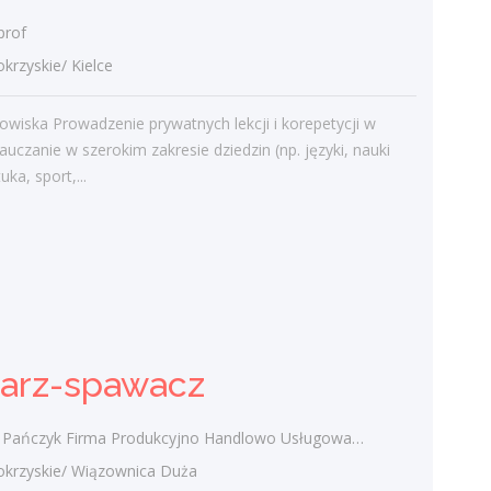
prof
zyskie/ Kielce
Najnowsze komentarze
admin
-
Obcokrajowcy w
owiska Prowadzenie prywatnych lekcji i korepetycji w
świętokrzyskim
auczanie w szerokim zakresie dziedzin (np. języki, nauki
tuka, sport,...
Gość
-
Obcokrajowcy w
świętokrzyskim
admin
-
Aktywizacja zawodowa osób
niepełnosprawnych w świętokrzyskim
czytelnik
-
Aktywizacja zawodowa osób
niepełnosprawnych w świętokrzyskim
sarz-spawacz
admin
-
Zawody nadwyżkowe w
województwie świętokrzyskim
zyk Firma Produkcyjno Handlowo Usługowa "KONRAD" Wiązownica Duża
rzyskie/ Wiązownica Duża