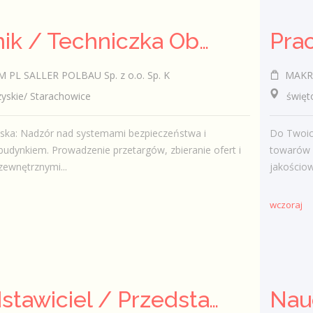
Technik / Techniczka Obsługi Budynku
PL SALLER POLBAU Sp. z o.o. Sp. K
MAKRO 
skie/ Starachowice
świętokr
iska: Nadzór nad systemami bezpieczeństwa i
Do Twoic
budynkiem. Prowadzenie przetargów, zbieranie ofert i
towarów 
zewnętrznymi...
jakościow
wczoraj
Przedstawiciel / Przedstawicielka ds. sprzedaży ubezpieczeń majątkowych
Nau