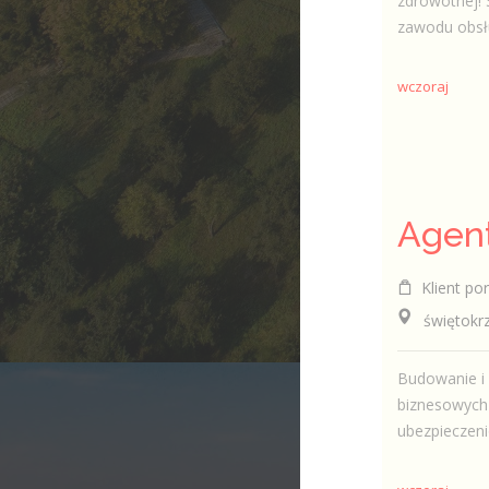
zdrowotnej! 
zawodu obsł
wczoraj
Klient por
świętokrzys
Budowanie i 
biznesowych 
ubezpieczeni