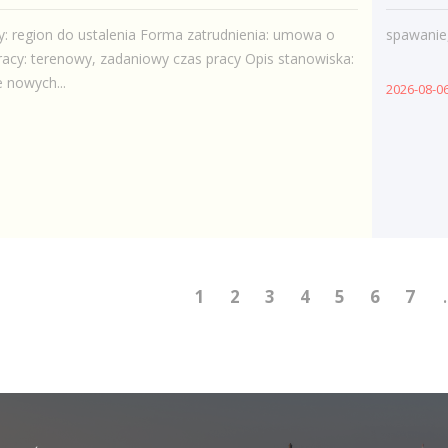
y: region do ustalenia Forma zatrudnienia: umowa o
spawanie
racy: terenowy, zadaniowy czas pracy Opis stanowiska:
 nowych...
2026-08-0
1
2
3
4
5
6
7