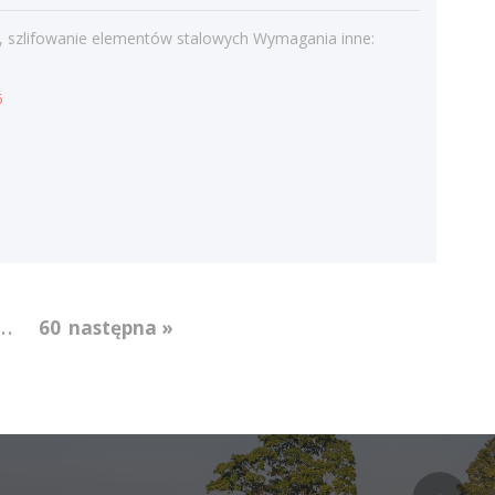
Kategorie
, szlifowanie elementów stalowych Wymagania inne:
Bieżące informacje
Struktura zatrudnienia
6
...
60
następna »