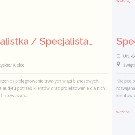
wczoraj
Specjalistka / Specjalista ds. Sprzedaży ubezpieczeń
UNI-B
kie/ Kielce
świętok
zenie i pielęgnowanie trwałych więzi biznesowych.
Miejsce p
audytu potrzeb klientów oraz projektowanie dla nich
rozwijani
h rozwiązań...
klientów 
wczoraj