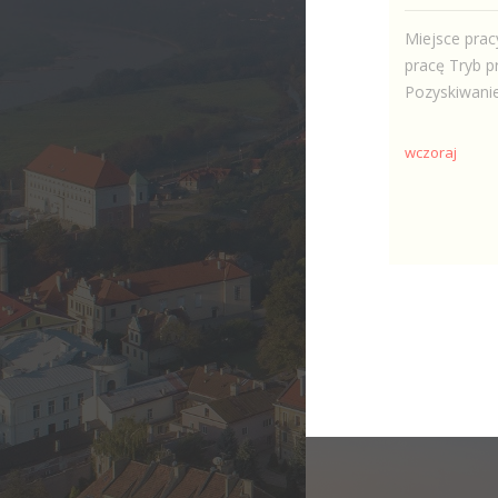
Miejsce prac
pracę Tryb p
Pozyskiwanie
wczoraj