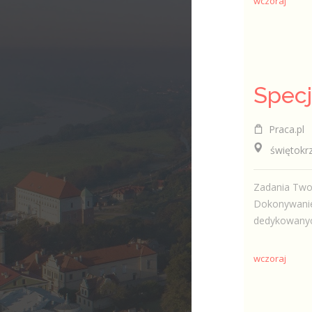
wczoraj
Praca.pl
świętokrzys
Zadania Twor
Dokonywanie 
dedykowanyc
wczoraj