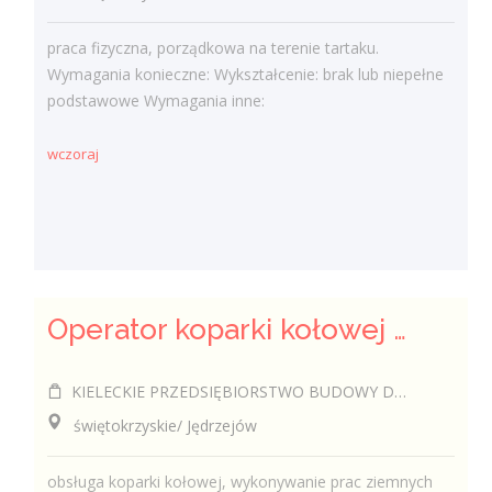
praca fizyczna, porządkowa na terenie tartaku.
Wymagania konieczne: Wykształcenie: brak lub niepełne
podstawowe Wymagania inne:
wczoraj
Operator koparki kołowej k/m
KIELECKIE PRZEDSIĘBIORSTWO BUDOWY DRÓG I MOSTÓW SPÓŁKA Z OGRANICZONĄ ODPOWIEDZIALNOŚCIĄ
świętokrzyskie/ Jędrzejów
obsługa koparki kołowej, wykonywanie prac ziemnych