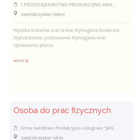
1.PRZEDSIĘBIORSTWO PRODUKCYJNO-HANDLOWO-USŁUGOWE EUROPLUS JÓZEF MROZOWSKI 2.KAWIARNIA SANTANA JÓZEF MROZOWSKI
świętokrzyskie/ Kielce
Wycinka krzewów oraz drzew Wymagania konieczne:
Wykształcenie: podstawowe Wymagania inne:
Uprawnienia pilarza.
wczoraj
Osoba do prac fizycznych
Firma Handlowo-Produkcyjno-Usługowa "JAN-DREW" Krzysztof Kabała
świętokrzyskie/ Mnin