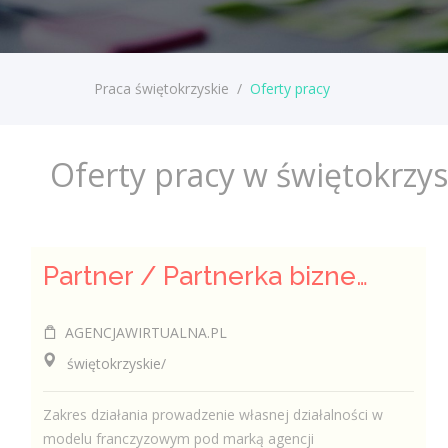
Praca świętokrzyskie
/
Oferty pracy
Oferty pracy w świętokrzy
Partner / Partnerka biznesowa – agencja marketingu internetowego (model franczyzowy)
AGENCJAWIRTUALNA.PL
świętokrzyskie/
Zakres działania prowadzenie własnej działalności w
modelu franczyzowym pod marką agencji