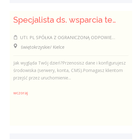
Specjalista ds. wsparcia technicznego (k/m/i)
UTI. PL SPÓŁKA Z OGRANICZONĄ ODPOWIEDZIALNOŚCIĄ
świętokrzyskie/ Kielce
Jak wygląda Twój dzień?Przenosisz dane i konfigurujesz
środowiska (serwery, konta, CMS).Pomagasz klientom
przejść przez uruchomienie...
wczoraj