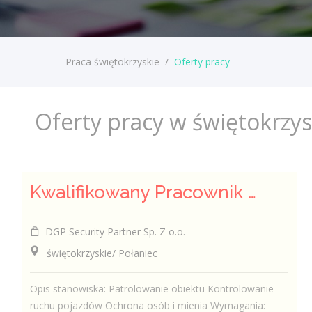
Praca świętokrzyskie
/
Oferty pracy
Oferty pracy w świętokrzy
Kwalifikowany Pracownik Ochrony z Pozwoleniem na Broń (K/M)
DGP Security Partner Sp. Z o.o.
świętokrzyskie/ Połaniec
Opis stanowiska: Patrolowanie obiektu Kontrolowanie
ruchu pojazdów Ochrona osób i mienia Wymagania: